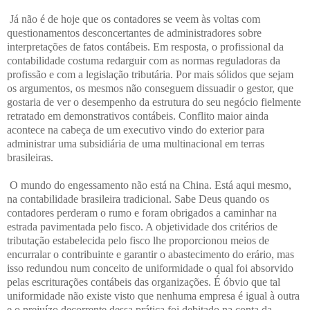
Já não é de hoje que os contadores se veem às voltas com
questionamentos desconcertantes de administradores sobre
interpretações de fatos contábeis. Em resposta, o profissional da
contabilidade costuma redarguir com as normas reguladoras da
profissão e com a legislação tributária. Por mais sólidos que sejam
os argumentos, os mesmos não conseguem dissuadir o gestor, que
gostaria de ver o desempenho da estrutura do seu negócio fielmente
retratado em demonstrativos contábeis. Conflito maior ainda
acontece na cabeça de um executivo vindo do exterior para
administrar uma subsidiária de uma multinacional em terras
brasileiras.
O mundo do engessamento não está na China. Está aqui mesmo,
na contabilidade brasileira tradicional. Sabe Deus quando os
contadores perderam o rumo e foram obrigados a caminhar na
estrada pavimentada pelo fisco. A objetividade dos critérios de
tributação estabelecida pelo fisco lhe proporcionou meios de
encurralar o contribuinte e garantir o abastecimento do erário, mas
isso redundou num conceito de uniformidade o qual foi absorvido
pelas escriturações contábeis das organizações. É óbvio que tal
uniformidade não existe visto que nenhuma empresa é igual à outra
e o prejuízo decorrente dessa prática foi debitado na conta da