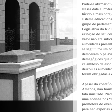
Pode-se afirmar qu
Nessa data a Profe
lúcido e mais cora
sistema educaciona
grupo de parlamen
Legislativa do Rio
exibição do seu co
valor não era sufi
autoridades presen
se seguiu foi um 
demoliram o palavre
demagógicos que c
calamitoso da escol
deixou as autoridad
foram obrigadas a e
Apesar do conteúdo
Amanda, não houve
fato inusitado. Na
uma notinha nos “r
promotora do event
para não expor as 