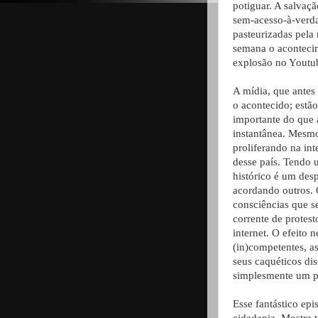
potiguar. A salvaçã
sem-acesso-à-verda
pasteurizadas pela
semana o acontecim
explosão no Youtub
A mídia, que antes
o acontecido; estã
importante do que 
instantânea. Mesmo
proliferando na int
desse país. Tendo 
histórico é um des
acordando outros. O
consciências que s
corrente de protes
internet. O efeito 
(in)competentes, a
seus caquéticos dis
simplesmente um p
Esse fantástico ep