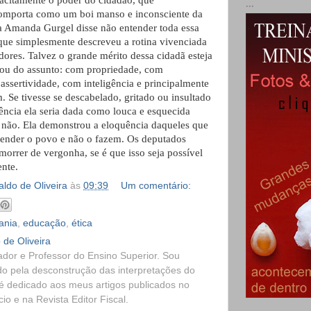
tacitamente o poder do cidadão, que
...
comporta como um boi manso e inconsciente da
ia Amanda Gurgel disse não entender toda essa
 que simplesmente descreveu a rotina vivenciada
dores. Talvez o grande mérito dessa cidadã esteja
tou do assunto: com propriedade, com
assertividade, com inteligência e principalmente
 Se tivesse se descabelado, gritado ou insultado
iência ela seria dada como louca e esquecida
não. Ela demonstrou a eloquência daqueles que
efender o povo e não o fazem. Os deputados
morrer de vergonha, se é que isso seja possível
ente.
ldo de Oliveira
às
09:39
Um comentário:
ania
,
educação
,
ética
 de Oliveira
dor e Professor do Ensino Superior. Sou
o pela desconstrução das interpretações do
é dedicado aos meus artigos publicados no
o e na Revista Editor Fiscal.