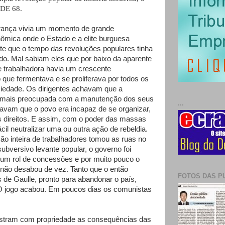
DE 68.
rança vivia um momento de grande
ômica onde o Estado e a elite burguesa
te que o tempo das revoluções populares tinha
ado. Mal sabiam eles que por baixo da aparente
e trabalhadora havia um crescente
que fermentava e se proliferava por todos os
iedade. Os dirigentes achavam que a
 mais preocupada com a manutenção dos seus
...
avam que o povo era incapaz de se organizar,
us direitos. E assim, com o poder das massas
cil neutralizar uma ou outra ação de rebeldia.
o inteira de trabalhadores tomou as ruas no
subversivo levante popular, o governo foi
r um rol de concessões e por muito pouco o
 não desabou de vez. Tanto que o então
FOTOS DAS P
 de Gaulle, pronto para abandonar o país,
“O jogo acabou. Em poucos dias os comunistas
ustram com propriedade as consequências das