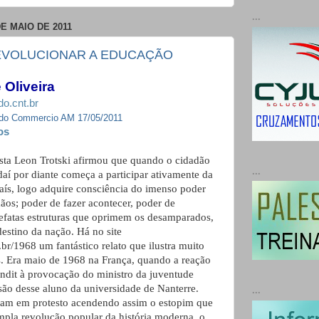
...
DE MAIO DE 2011
VOLUCIONAR A EDUCAÇÃO
 Oliveira
do.cnt.br
l do Commercio AM 17/05/2011
os
ista Leon Trotski afirmou que quando o cidadão
...
daí por diante começa a participar ativamente da
aís, logo adquire consciência do imenso poder
ãos; poder de fazer acontecer, poder de
trefatas estruturas que oprimem os desamparados,
estino da nação. Há no site
br/1968 um fantástico relato que ilustra muito
. Era maio de 1968 na França, quando a reação
dit à provocação do ministro da juventude
ão desse aluno da universidade de Nanterre.
...
ram em protesto acendendo assim o estopim que
mpla revolução popular da história moderna, o