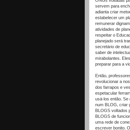
ONGs voltadas par
servem para enche
adianta criar met
estabelecer um pla
remunerar digname
atividades de pla
respeitar o Educad
planejado será tra
secretário de edu
saber de intelectu
mirabolantes. Ele
preparar para a vi
Então, professore
revolucionar a no
dos farrapos e ve
espetacular ferra
usá-los então. Se 
num BLOG, criar g
BLOGS voltados p
BLOGS de funcioná
uma rede de cone
escrever bonito. O