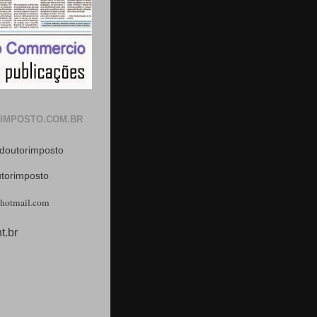
IMPOSTO.COM.BR
doutorimposto
utorimposto
hotmail.com
t.br