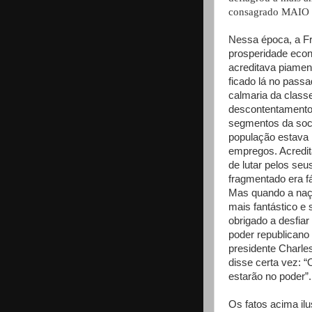
consagrado MAIO 
Nessa época, a F
prosperidade econ
acreditava piamen
ficado lá no pass
calmaria da class
descontentamento 
segmentos da soc
população estava
empregos. Acredit
de lutar pelos se
fragmentado era fá
Mas quando a naçã
mais fantástico e 
obrigado a desfia
poder republicano
presidente Charles
disse certa vez: 
estarão no poder”.
Os fatos acima il