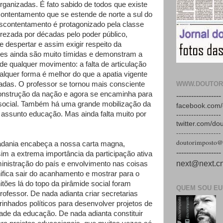
rganizadas. É fato sabido de todos que existe
ntentamento que se estende de norte a sul do
escontentamento é protagonizado pela classe
rezada por décadas pelo poder público,
e despertar e assim exigir respeito da
es ainda são muito tímidas e demonstram a
 de qualquer movimento: a falta de articulação
alquer forma é melhor do que a apatia vigente
WWW.DOUTOR
das. O professor se tornou mais consciente
onstrução da nação e agora se encaminha para
------------------
 social. Também há uma grande mobilização da
facebook.com/
 assunto educação. Mas ainda falta muito por
------------------
twitter.com/do
------------------
doutorimposto@
dadania encabeça a nossa carta magna,
------------------
m a extrema importância da participação ativa
next@next.cn
inistração do país e envolvimento nas coisas
nifica sair do acanhamento e mostrar para o
tões lá do topo da pirâmide social foram
QUEM SOU EU
rofessor. De nada adianta criar secretarias
inhados políticos para desenvolver projetos de
dade da educação. De nada adianta constituir