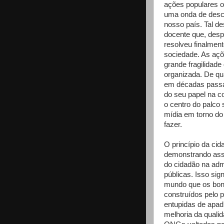
ações populares o
uma onda de desco
nosso país. Tal d
docente que, desp
resolveu finalment
sociedade. As açõ
grande fragilidade
organizada. De qu
em décadas passa
do seu papel na c
o centro do palco
mídia em torno do
fazer.
O princípio da ci
demonstrando assi
do cidadão na adm
públicas. Isso sig
mundo que os boni
construídos pelo p
entupidas de apadr
melhoria da quali