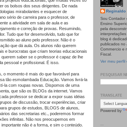
a projetos educacionais, que muitas vezes só
r os bolsos dos seus dirigentes. De nada
Reginaldo 
odologias mirabolantes e esquecer de
no sério de carreira para o professor, de
Sou Contador 
nte a atividade em sala de aula e as
Ensino Superi
nejamento e correção de provas. Resumindo,
pela desconst
interpretaçõe
or. Tudo que for desenvolvido, tudo que for
blog é dedicad
nsmitido ao aluno pelo professor. Não é o
publicados no 
cação que dá aula. Os alunos não querem
Commercio e n
ais e burocratas que criam teorias educacionais
Fiscal.
s querem saber se o professor é capaz de lhe
Ver meu perfil
da pessoal e profissional. É isso.
s, o momento é mais do que favorável para
PESQUISAR N
ssa tão esmolambada Educação. Vamos livrá-la
stí-la com roupas novas. Dispomos de uma
menta, que são os BLOGs da internet. Vamos
TRANSLATE
cada professor se dedicar a expor suas idéias
rupos de discussão, trocar experiências, criar
ara grupos de estudos, BLOGS de alunos,
Powered by
rios das secretarias etc., poderemos formar
xões infinitas. Não nos preocupemos em
...
 importante não é a forma, e sim o conteúdo.