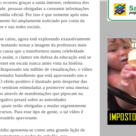
o ocorreu graças a santa internet, redentora dos
de, pessoas obrigadas a consumir informações
 mídia oficial. Por isso é que somente após uma
ento foi amplamente noticiado por conta da
e e nas redes sociais.
...
 se calou, agora está explorando exaustivamente
o tentando tornar a imagem da professora mais
a causa que a transformou numa celebridade
 assim, o clamor em defesa da educação está se
ernet em escala nunca antes vista na história
ultrapassado um milhão de visualizações, o vídeo
pertador barulhento que está apavorando uns e
 efeito positivo é ilustrado pelo despertar das
e sentiram estimuladas a promover uma imensa
tos através de manifestações que pipocam na
negativo pesará sobre as autoridades
s quais serão obrigadas a mudar urgentemente
cursos. Para esse tipo de gente, o tal vídeo é
esadelo apavorante.
isódio apresenta-se como uma grande lição de