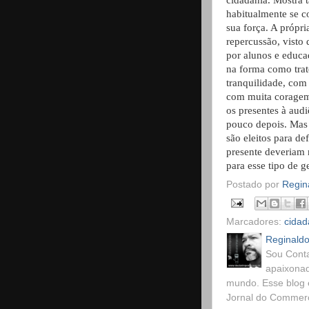
cidadania. Mostra 
habitualmente se 
sua força. A própr
repercussão, visto
por alunos e educa
na forma como tra
tranquilidade, com 
com muita coragem.
os presentes à aud
pouco depois. Mas 
são eleitos para d
presente deveriam 
para esse tipo de g
Postado por
Regina
Marcadores:
cidad
Reginaldo
Sou Conta
apaixonad
mundo. Esse blog 
Jornal do Commerci