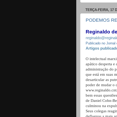
TERÇA-FEIRA, 17 
PODEMOS RE
Reginaldo de
reginaldo@reginal
Publicado no Jorna
Artigos publicad
O intelectual marx
apático desperta e 
administração do p
que está em suas m
desarticular as pu
poder de mudar o d
www.reginaldo.cnt.
bem essas questões
de Daniel Cohn-Ben
culminou na expuls
Seus colegas reagi
deflagrou a mais a