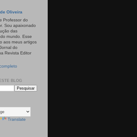
de Oliveira
e Professor do
or. Sou apaixonado
rução das
s do mundo. Esse
o aos meus artigos
Jornal do
a Revista Editor
 completo
ESTE BLOG
Translate