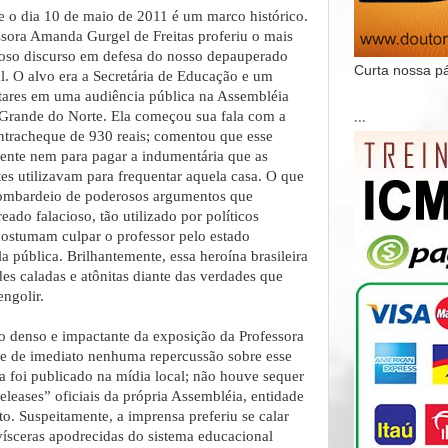
e o dia 10 de maio de 2011 é um marco histórico.
ssora Amanda Gurgel de Freitas proferiu o mais
joso discurso em defesa do nosso depauperado
Curta nossa p
l. O alvo era a Secretária de Educação e um
tares em uma audiência pública na Assembléia
 Grande do Norte. Ela começou sua fala com a
...
ntracheque de 930 reais; comentou que esse
ciente nem para pagar a indumentária que as
tes utilizavam para frequentar aquela casa. O que
bombardeio de poderosos argumentos que
ado falacioso, tão utilizado por políticos
ostumam culpar o professor pelo estado
a pública. Brilhantemente, essa heroína brasileira
es caladas e atônitas diante das verdades que
ngolir.
 denso e impactante da exposição da Professora
 de imediato nenhuma repercussão sobre esse
da foi publicado na mídia local; não houve sequer
eleases” oficiais da própria Assembléia, entidade
o. Suspeitamente, a imprensa preferiu se calar
vísceras apodrecidas do sistema educacional