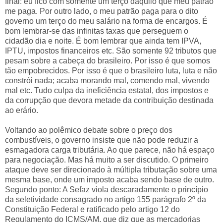
final: eu fico com somente um terço daquilo que meu patrão
me paga. Por outro lado, o meu patrão paga para o dito
governo um terço do meu salário na forma de encargos. É
bom lembrar-se das infinitas taxas que perseguem o
cidadão dia e noite. É bom lembrar que ainda tem IPVA,
IPTU, impostos financeiros etc. São somente 92 tributos que
pesam sobre a cabeça do brasileiro. Por isso é que somos
tão empobrecidos. Por isso é que o brasileiro luta, luta e não
constrói nada; acaba morando mal, comendo mal, vivendo
mal etc. Tudo culpa da ineficiência estatal, dos impostos e
da corrupção que devora metade da contribuição destinada
ao erário.
Voltando ao polêmico debate sobre o preço dos
combustíveis, o governo insiste que não pode reduzir a
esmagadora carga tributária. Ao que parece, não há espaço
para negociação. Mas há muito a ser discutido. O primeiro
ataque deve ser direcionado à múltipla tributação sobre uma
mesma base, onde um imposto acaba sendo base de outro.
Segundo ponto: A Sefaz viola descaradamente o princípio
da seletividade consagrado no artigo 155 parágrafo 2º da
Constituição Federal e ratificado pelo artigo 12 do
Regulamento do ICMS/AM, que diz que as mercadorias