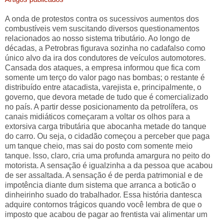
A onda de protestos contra os sucessivos aumentos dos
combustíveis vem suscitando diversos questionamentos
relacionados ao nosso sistema tributário. Ao longo de
décadas, a Petrobras figurava sozinha no cadafalso como
único alvo da ira dos condutores de veículos automotores.
Cansada dos ataques, a empresa informou que fica com
somente um terço do valor pago nas bombas; o restante é
distribuído entre atacadista, varejista e, principalmente, o
governo, que devora metade de tudo que é comercializado
no país. A partir desse posicionamento da petrolífera, os
canais midiáticos começaram a voltar os olhos para a
extorsiva carga tributária que abocanha metade do tanque
do carro. Ou seja, o cidadão começou a perceber que paga
um tanque cheio, mas sai do posto com somente meio
tanque. Isso, claro, cria uma profunda amargura no peito do
motorista. A sensação é igualzinha a da pessoa que acabou
de ser assaltada. A sensação é de perda patrimonial e de
impotência diante dum sistema que arranca a boticão o
dinheirinho suado do trabalhador. Essa história dantesca
adquire contornos trágicos quando você lembra de que o
imposto que acabou de pagar ao frentista vai alimentar um