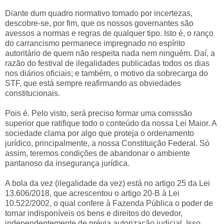
Diante dum quadro normativo tomado por incertezas,
descobre-se, por fim, que os nossos governantes são
avessos a normas e regras de qualquer tipo. Isto é, o ranço
do carrancismo permanece impregnado no espírito
autoritário de quem não respeita nada nem ninguém. Daí, a
razão do festival de ilegalidades publicadas todos os dias
nos diários oficiais; e também, o motivo da sobrecarga do
STF, que está sempre reafirmando as obviedades
constitucionais.
Pois é. Pelo visto, será preciso formar uma comissão
superior que ratifique todo o conteúdo da nossa Lei Maior. A
sociedade clama por algo que proteja o ordenamento
jurídico, principalmente, a nossa Constituição Federal. Só
assim, teremos condições de abandonar o ambiente
pantanoso da insegurança jurídica.
A bola da vez (ilegalidade da vez) está no artigo 25 da Lei
13.606/2018, que acrescentou o artigo 20-B à Lei
10.522/2002, o qual confere à Fazenda Pública o poder de
tornar indisponíveis os bens e direitos do devedor,
independentemente de prévia autorização judicial. Isso