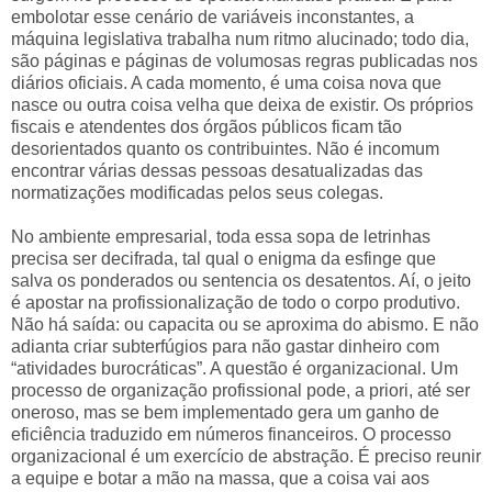
embolotar esse cenário de variáveis inconstantes, a
máquina legislativa trabalha num ritmo alucinado; todo dia,
são páginas e páginas de volumosas regras publicadas nos
diários oficiais. A cada momento, é uma coisa nova que
nasce ou outra coisa velha que deixa de existir. Os próprios
fiscais e atendentes dos órgãos públicos ficam tão
desorientados quanto os contribuintes. Não é incomum
encontrar várias dessas pessoas desatualizadas das
normatizações modificadas pelos seus colegas.
No ambiente empresarial, toda essa sopa de letrinhas
precisa ser decifrada, tal qual o enigma da esfinge que
salva os ponderados ou sentencia os desatentos. Aí, o jeito
é apostar na profissionalização de todo o corpo produtivo.
Não há saída: ou capacita ou se aproxima do abismo. E não
adianta criar subterfúgios para não gastar dinheiro com
“atividades burocráticas”. A questão é organizacional. Um
processo de organização profissional pode, a priori, até ser
oneroso, mas se bem implementado gera um ganho de
eficiência traduzido em números financeiros. O processo
organizacional é um exercício de abstração. É preciso reunir
a equipe e botar a mão na massa, que a coisa vai aos