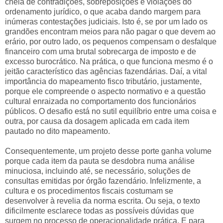
cheia de contradições, sobreposições e violações do
ordenamento jurídico, o que acaba dando margem para
inúmeras contestações judiciais. Isto é, se por um lado os
grandões encontram meios para não pagar o que devem ao
erário, por outro lado, os pequenos compensam o desfalque
financeiro com uma brutal sobrecarga de imposto e de
excesso burocrático. Na prática, o que funciona mesmo é o
jeitão característico das agências fazendárias. Daí, a vital
importância do mapeamento fisco tributário, justamente,
porque ele compreende o aspecto normativo e a questão
cultural enraizada no comportamento dos funcionários
públicos. O desafio está no sutil equilíbrio entre uma coisa e
outra, por causa da dosagem aplicada em cada item
pautado no dito mapeamento.
Consequentemente, um projeto desse porte ganha volume
porque cada item da pauta se desdobra numa análise
minuciosa, incluindo até, se necessário, soluções de
consultas emitidas por órgão fazendário. Infelizmente, a
cultura e os procedimentos fiscais costumam se
desenvolver à revelia da norma escrita. Ou seja, o texto
dificilmente esclarece todas as possíveis dúvidas que
surgem no processo de operacionalidade prática. E para