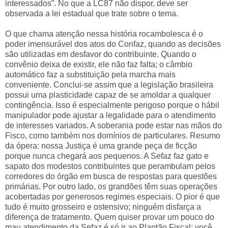
interessados”. No que a LC87 não dispor, deve ser
observada a lei estadual que trate sobre o tema.
O que chama atenção nessa história rocambolesca é o
poder imensurável dos atos do Confaz, quando as decisões
são utilizadas em desfavor do contribuinte. Quando o
convênio deixa de existir, ele não faz falta; o câmbio
automático faz a substituição pela marcha mais
conveniente. Conclui-se assim que a legislação brasileira
possui uma plasticidade capaz de se amoldar a qualquer
contingência. Isso é especialmente perigoso porque o hábil
manipulador pode ajustar a legalidade para o atendimento
de interesses variados. A soberania pode estar nas mãos do
Fisco, como também nos domínios de particulares. Resumo
da ópera: nossa Justiça é uma grande peça de ficção
porque nunca chegará aos pequenos. A Sefaz faz gato e
sapato dos modestos contribuintes que perambulam pelos
corredores do órgão em busca de respostas para questões
primárias. Por outro lado, os grandões têm suas operações
acobertadas por generosos regimes especiais. O pior é que
tudo é muito grosseiro e ostensivo; ninguém disfarça a
diferença de tratamento. Quem quiser provar um pouco do
mau atendimento da Sefaz é só ir ao Plantão Fiscal; você