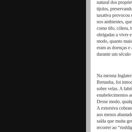
natural dos proprie
tijolos, preservand
taxativa provocou u
nos ambientes, que 
como tifo, cólera, 
obrigadas a viver 
modo, quanto mais
eram as doenças e 
durante um século 
Na mesma Inglater
Bretanha, foi intr
sobre velas. A fab
estabelecimentos a
Desse modo, qualqu
A extorsiva cobranç
aos menos abastado
saída que muita ge
recorrer ao “rushl