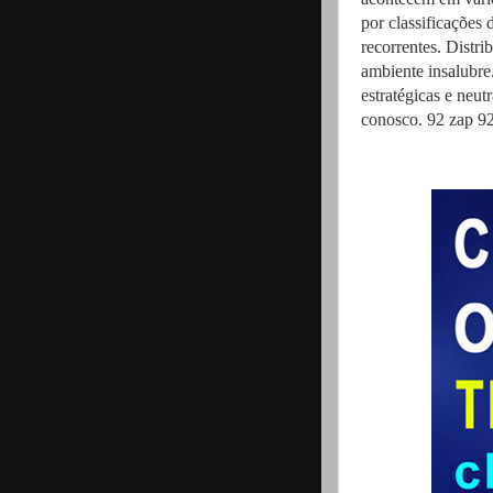
por classificações
recorrentes. Distr
ambiente insalubre
estratégicas e neut
conosco. 92 zap 9