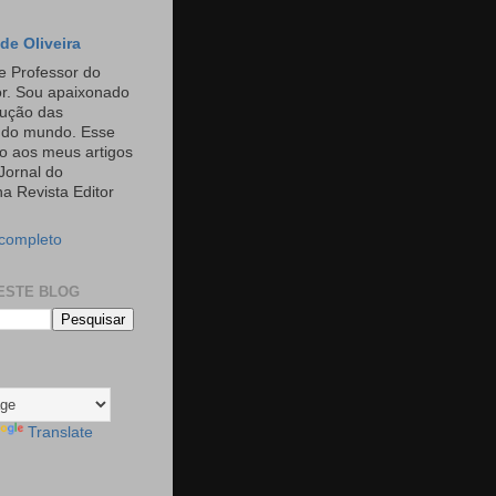
de Oliveira
e Professor do
or. Sou apaixonado
rução das
s do mundo. Esse
o aos meus artigos
Jornal do
a Revista Editor
 completo
ESTE BLOG
Translate