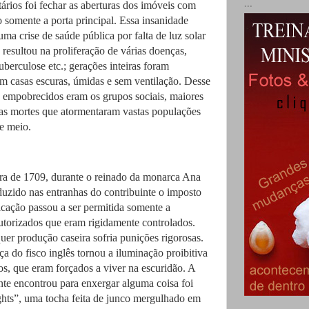
...
tários foi fechar as aberturas dos imóveis com
o somente a porta principal. Essa insanidade
ma crise de saúde pública por falta de luz solar
resultou na proliferação de várias doenças,
tuberculose etc.; gerações inteiras foram
em casas escuras, úmidas e sem ventilação. Desse
 empobrecidos eram os grupos sociais, maiores
as mortes que atormentaram vastas populações
e meio.
ra de 1709, durante o reinado da monarca Ana
oduzido nas entranhas do contribuinte o imposto
ricação passou a ser permitida somente a
utorizados que eram rigidamente controlados.
er produção caseira sofria punições rigorosas.
a do fisco inglês tornou a iluminação proibitiva
s, que eram forçados a viver na escuridão. A
nte encontrou para enxergar alguma coisa foi
ights”, uma tocha feita de junco mergulhado em