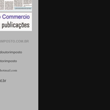
IMPOSTO.COM.BR
doutorimposto
utorimposto
hotmail.com
t.br