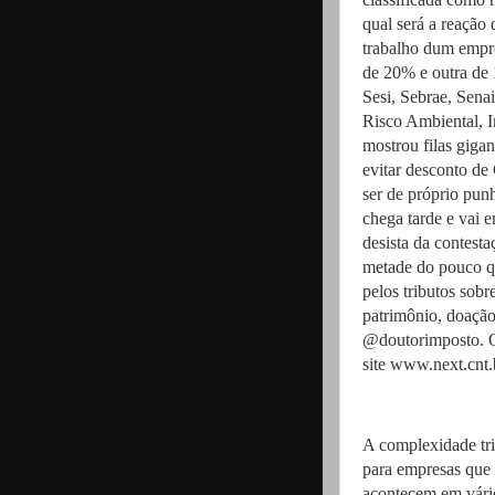
qual será a reação
trabalho dum empr
de 20% e outra de
Sesi, Sebrae, Sena
Risco Ambiental, I
mostrou filas gigan
evitar desconto de
ser de próprio punh
chega tarde e vai 
desista da contest
metade do pouco qu
pelos tributos sob
patrimônio, doação 
@doutorimposto. Ou
site www.next.cnt.
A complexidade tri
para empresas que
acontecem em vári