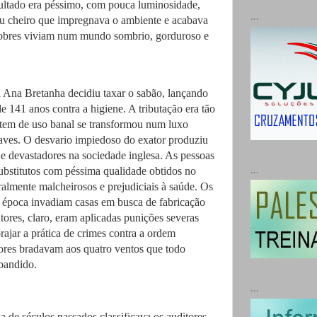
ultado era péssimo, com pouca luminosidade,
...
u cheiro que impregnava o ambiente e acabava
obres viviam num mundo sombrio, gorduroso e
Ana Bretanha decidiu taxar o sabão, lançando
e 141 anos contra a higiene. A tributação era tão
tem de uso banal se transformou num luxo
aves. O desvario impiedoso do exator produziu
 e devastadores na sociedade inglesa. As pessoas
...
bstitutos com péssima qualidade obtidos no
almente malcheirosos e prejudiciais à saúde. Os
da época invadiam casas em busca de fabricação
atores, claro, eram aplicadas punições severas
rajar a prática de crimes contra a ordem
itores bradavam aos quatro ventos que todo
bandido.
...
a de séculos passados classificava os auditores