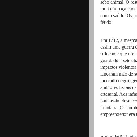
sebo animal. O res
muita fumaça e ma
com a saúde. Os p
fétido.
Em 1712, a mesma 
assim uma guerra d
sufocante que um i
guardado a sete ch
impactos violentos
lançaram mão de su
mercado negro; ger
auditores fiscais 
artesanal. Aos infr
para assim desenco
tributária. Os aud
empreendedor era 
A população ingles