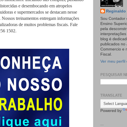
 distorcidas e desembocando em atropelos
Reginaldo 
ibuidoras e supermercados se destacam nesse
. Nossos treinamentos entregam informações
Sou Contador 
Ensino Superi
ralizadoras de muitos problemas fiscais. Fale
pela desconst
256 1502.
interpretaçõe
blog é dedicad
publicados no 
Commercio e n
Fiscal.
Ver meu perfil
PESQUISAR N
TRANSLATE
Powered by
...