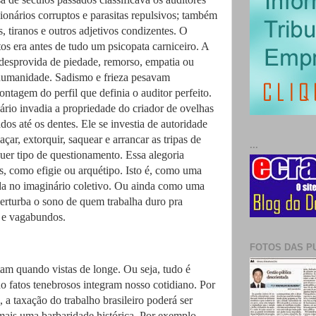
ionários corruptos e parasitas repulsivos; também
, tiranos e outros adjetivos condizentes. O
os era antes de tudo um psicopata carniceiro. A
 desprovida de piedade, remorso, empatia ou
 humanidade. Sadismo e frieza pesavam
ntagem do perfil que definia o auditor perfeito.
ário invadia a propriedade do criador de ovelhas
os até os dentes. Ele se investia de autoridade
açar, extorquir, saquear e arrancar as tripas de
...
uer tipo de questionamento. Essa alegoria
os, como efigie ou arquétipo. Isto é, como uma
a no imaginário coletivo. Ou ainda como uma
rturba o sono de quem trabalha duro pra
os e vagabundos.
FOTOS DAS P
am quando vistas de longe. Ou seja, tudo é
 fatos tenebrosos integram nosso cotidiano. Por
 a taxação do trabalho brasileiro poderá ser
mais uma barbaridade histórica. Por exemplo,