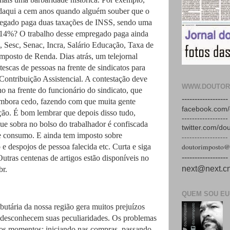
 daqui a cem anos quando alguém souber que o
egado paga duas taxações de INSS, sendo uma
 14%? O trabalho desse empregado paga ainda
i, Sesc, Senac, Incra, Salário Educação, Taxa de
mposto de Renda. Dias atrás, um telejornal
tescas de pessoas na frente de sindicatos para
 Contribuição Assistencial. A contestação deve
WWW.DOUTOR
o na frente do funcionário do sindicato, que
------------------
embora cedo, fazendo com que muita gente
facebook.com/
ação. É bom lembrar que depois disso tudo,
------------------
e sobra no bolso do trabalhador é confiscada
twitter.com/do
re consumo. E ainda tem imposto sobre
------------------
e despojos de pessoa falecida etc. Curta e siga
doutorimposto@
------------------
tras centenas de artigos estão disponíveis no
next@next.cn
br.
QUEM SOU EU
butária da nossa região gera muitos prejuízos
 desconhecem suas peculiaridades. Os problemas
os momentos: iniciando nas compras, passando