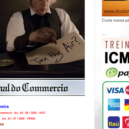
Curta nossa p
...
veira
mmercio dia 04 / 08 / 2026 - A517
dia 31 / 07 / 2026 - OP029
os