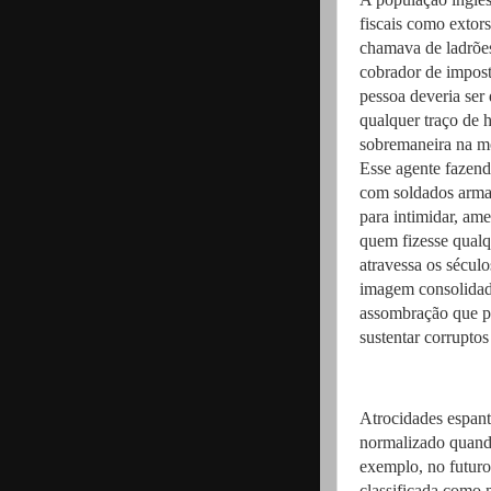
fiscais como extors
chamava de ladrões
cobrador de impost
pessoa deveria ser
qualquer traço de
sobremaneira na mo
Esse agente fazend
com soldados armad
para intimidar, ame
quem fizesse qualq
atravessa os sécul
imagem consolidad
assombração que pe
sustentar corrupt
Atrocidades espant
normalizado quando
exemplo, no futuro,
classificada como 