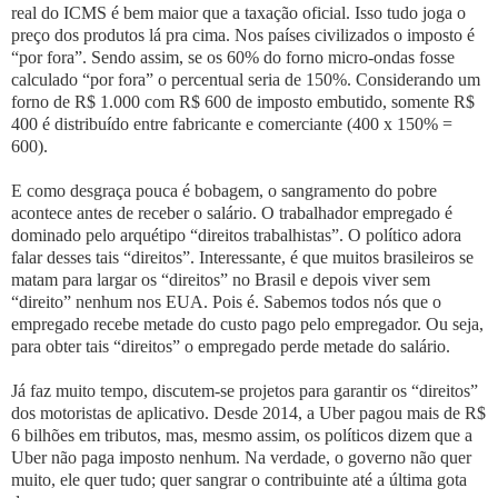
real do ICMS é bem maior que a taxação oficial. Isso tudo joga o
preço dos produtos lá pra cima. Nos países civilizados o imposto é
“por fora”. Sendo assim, se os 60% do forno micro-ondas fosse
calculado “por fora” o percentual seria de 150%. Considerando um
forno de R$ 1.000 com R$ 600 de imposto embutido, somente R$
400 é distribuído entre fabricante e comerciante (400 x 150% =
600).
E como desgraça pouca é bobagem, o sangramento do pobre
acontece antes de receber o salário. O trabalhador empregado é
dominado pelo arquétipo “direitos trabalhistas”. O político adora
falar desses tais “direitos”. Interessante, é que muitos brasileiros se
matam para largar os “direitos” no Brasil e depois viver sem
“direito” nenhum nos EUA. Pois é. Sabemos todos nós que o
empregado recebe metade do custo pago pelo empregador. Ou seja,
para obter tais “direitos” o empregado perde metade do salário.
Já faz muito tempo, discutem-se projetos para garantir os “direitos”
dos motoristas de aplicativo. Desde 2014, a Uber pagou mais de R$
6 bilhões em tributos, mas, mesmo assim, os políticos dizem que a
Uber não paga imposto nenhum. Na verdade, o governo não quer
muito, ele quer tudo; quer sangrar o contribuinte até a última gota