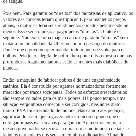
de sangue.
Pois bem. Para garantir os “direitos” dos motoristas de aplicativo, os
valores das corridas teriam que triplicar. E para manter os preços
atuais, o motorista teria seus rendimentos cortados pela metade ou
menos. Esse seria o preço a pagar pelos “direitos”. O fato é o
seguinte: Não existe uma mágica capaz de garantir “direitos” sem
matar a funcionalidade da Uber ou cortar o pescoço do motorista.
Parece que o governo quer mandar todo mundo de volta para o
ônibus. Pelo jeito, alegria de pobre dura pouco. Isso mostra que nas
profundezas regulamentadoras estão as mentes mais diabólicas do
planeta.
Então, a máquina de fabricar pobres é de uma engenhosidade
satânica. Ela é construída por agentes normatizadores fortemente
marcados por traços sociopatas. Todos os esforços arrecadatórios
são sempre voltados para os mais pobres. Há pouco tempo, uma
situação vergonhosa começou a ser corrigida, mas antes disso,
muito IPVA foi arrecadado de motocicletas caindo aos pedaços,
significando assim que o governador arrancou o pouco que o
entregador passava semanas para ganhar. Ao mesmo tempo, o
mesmo governador se recusa a cobrar o mesmo imposto de iates e
jatinhos particulares dos seus amiguinhos milionários. Afinal de