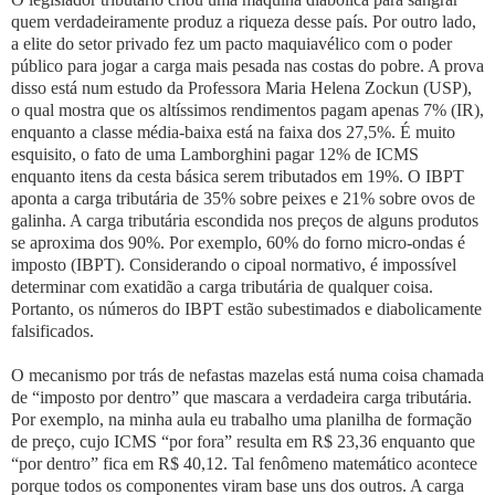
quem verdadeiramente produz a riqueza desse país. Por outro lado,
a elite do setor privado fez um pacto maquiavélico com o poder
público para jogar a carga mais pesada nas costas do pobre. A prova
disso está num estudo da Professora Maria Helena Zockun (USP),
o qual mostra que os altíssimos rendimentos pagam apenas 7% (IR),
enquanto a classe média-baixa está na faixa dos 27,5%. É muito
esquisito, o fato de uma Lamborghini pagar 12% de ICMS
enquanto itens da cesta básica serem tributados em 19%. O IBPT
aponta a carga tributária de 35% sobre peixes e 21% sobre ovos de
galinha. A carga tributária escondida nos preços de alguns produtos
se aproxima dos 90%. Por exemplo, 60% do forno micro-ondas é
imposto (IBPT). Considerando o cipoal normativo, é impossível
determinar com exatidão a carga tributária de qualquer coisa.
Portanto, os números do IBPT estão subestimados e diabolicamente
falsificados.
O mecanismo por trás de nefastas mazelas está numa coisa chamada
de “imposto por dentro” que mascara a verdadeira carga tributária.
Por exemplo, na minha aula eu trabalho uma planilha de formação
de preço, cujo ICMS “por fora” resulta em R$ 23,36 enquanto que
“por dentro” fica em R$ 40,12. Tal fenômeno matemático acontece
porque todos os componentes viram base uns dos outros. A carga