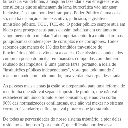
burocracia vai definhar, a máquina fazendária vai emagrecer e as
consultorias que se alimentam da lama burocrática vão minguar.
Inclusive, é sempre bom lembrar que o Poder Público é uma coisa
só; não há distinção entre executivo, judiciário, legislativo,
ministério público, TCU, TCE etc. O poder público sempre atua em
bloco para proteger seus pares e assim trabalhar em conjunto no
sangramento do particular. Tal comportamento fica muito claro nas
pouquíssimas condenações de corruptos e de corruptores. Todos
sabemos que menos de 1% dos bandidos travestidos de
funcionários públicos vão para a cadeia. Os raríssimos condenados
cumprem prisão domiciliar em mansões compradas com dinheiro
roubado dos impostos. É uma grande farsa, portanto, a ideia de
“instituições públicas independentes”, visto que todo mundo é
mancomunado com todo mundo; uma verdadeira orgia descarada.
As pessoas mais atentas já estão se preparando para uma reforma de
mentirinha que não vai separar imposto de produto, que não vai
estabelecer um único tributo sobre consumo, que não vai cortar
90% das normatizações conflituosas, que não vai mexer no sistema
corrupto fazendário; enfim, que vai piorar o que já está ruim.
De todas as perversidades do nosso sistema tributário, a pior delas
reside no tal imposto “por dentro”, que dificulta por demais a