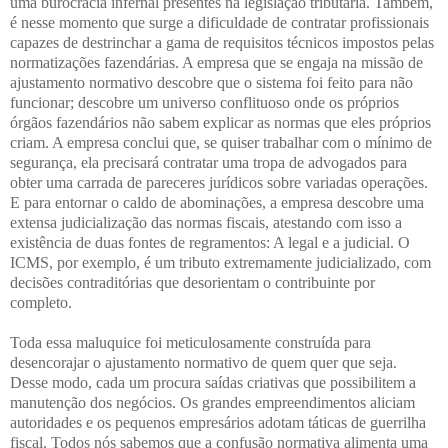
uma burocracia infernal presentes na legislação tributária. Também,
é nesse momento que surge a dificuldade de contratar profissionais
capazes de destrinchar a gama de requisitos técnicos impostos pelas
normatizações fazendárias. A empresa que se engaja na missão de
ajustamento normativo descobre que o sistema foi feito para não
funcionar; descobre um universo conflituoso onde os próprios
órgãos fazendários não sabem explicar as normas que eles próprios
criam. A empresa conclui que, se quiser trabalhar com o mínimo de
segurança, ela precisará contratar uma tropa de advogados para
obter uma carrada de pareceres jurídicos sobre variadas operações.
E para entornar o caldo de abominações, a empresa descobre uma
extensa judicialização das normas fiscais, atestando com isso a
existência de duas fontes de regramentos: A legal e a judicial. O
ICMS, por exemplo, é um tributo extremamente judicializado, com
decisões contraditórias que desorientam o contribuinte por
completo.
Toda essa maluquice foi meticulosamente construída para
desencorajar o ajustamento normativo de quem quer que seja.
Desse modo, cada um procura saídas criativas que possibilitem a
manutenção dos negócios. Os grandes empreendimentos aliciam
autoridades e os pequenos empresários adotam táticas de guerrilha
fiscal. Todos nós sabemos que a confusão normativa alimenta uma