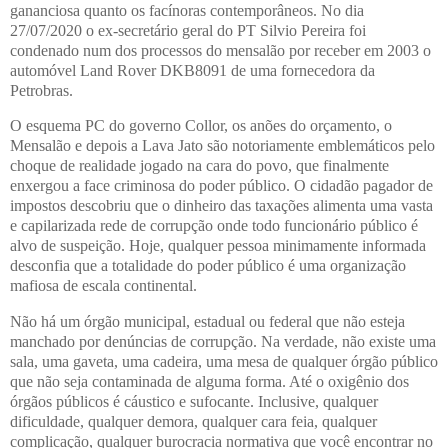
gananciosa quanto os facínoras contemporâneos. No dia
27/07/2020 o ex-secretário geral do PT Silvio Pereira foi
condenado num dos processos do mensalão por receber em 2003 o
automóvel Land Rover DKB8091 de uma fornecedora da
Petrobras.
O esquema PC do governo Collor, os anões do orçamento, o
Mensalão e depois a Lava Jato são notoriamente emblemáticos pelo
choque de realidade jogado na cara do povo, que finalmente
enxergou a face criminosa do poder público. O cidadão pagador de
impostos descobriu que o dinheiro das taxações alimenta uma vasta
e capilarizada rede de corrupção onde todo funcionário público é
alvo de suspeição. Hoje, qualquer pessoa minimamente informada
desconfia que a totalidade do poder público é uma organização
mafiosa de escala continental.
Não há um órgão municipal, estadual ou federal que não esteja
manchado por denúncias de corrupção. Na verdade, não existe uma
sala, uma gaveta, uma cadeira, uma mesa de qualquer órgão público
que não seja contaminada de alguma forma. Até o oxigênio dos
órgãos públicos é cáustico e sufocante. Inclusive, qualquer
dificuldade, qualquer demora, qualquer cara feia, qualquer
complicação, qualquer burocracia normativa que você encontrar no