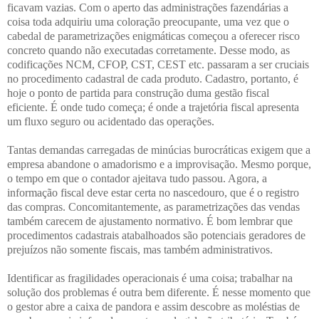
ficavam vazias. Com o aperto das administrações fazendárias a
coisa toda adquiriu uma coloração preocupante, uma vez que o
cabedal de parametrizações enigmáticas começou a oferecer risco
concreto quando não executadas corretamente. Desse modo, as
codificações NCM, CFOP, CST, CEST etc. passaram a ser cruciais
no procedimento cadastral de cada produto. Cadastro, portanto, é
hoje o ponto de partida para construção duma gestão fiscal
eficiente. É onde tudo começa; é onde a trajetória fiscal apresenta
um fluxo seguro ou acidentado das operações.
Tantas demandas carregadas de minúcias burocráticas exigem que a
empresa abandone o amadorismo e a improvisação. Mesmo porque,
o tempo em que o contador ajeitava tudo passou. Agora, a
informação fiscal deve estar certa no nascedouro, que é o registro
das compras. Concomitantemente, as parametrizações das vendas
também carecem de ajustamento normativo. É bom lembrar que
procedimentos cadastrais atabalhoados são potenciais geradores de
prejuízos não somente fiscais, mas também administrativos.
Identificar as fragilidades operacionais é uma coisa; trabalhar na
solução dos problemas é outra bem diferente. É nesse momento que
o gestor abre a caixa de pandora e assim descobre as moléstias de