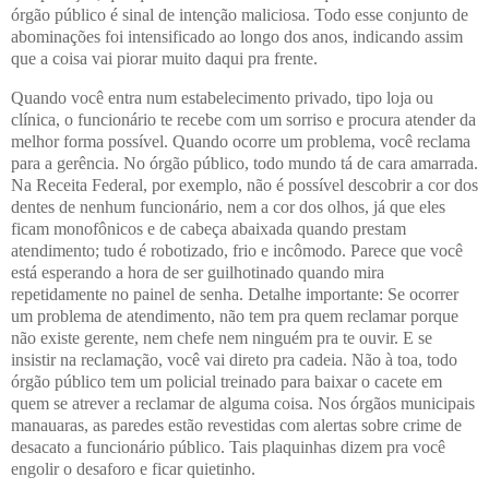
órgão público é sinal de intenção maliciosa. Todo esse conjunto de
abominações foi intensificado ao longo dos anos, indicando assim
que a coisa vai piorar muito daqui pra frente.
Quando você entra num estabelecimento privado, tipo loja ou
clínica, o funcionário te recebe com um sorriso e procura atender da
melhor forma possível. Quando ocorre um problema, você reclama
para a gerência. No órgão público, todo mundo tá de cara amarrada.
Na Receita Federal, por exemplo, não é possível descobrir a cor dos
dentes de nenhum funcionário, nem a cor dos olhos, já que eles
ficam monofônicos e de cabeça abaixada quando prestam
atendimento; tudo é robotizado, frio e incômodo. Parece que você
está esperando a hora de ser guilhotinado quando mira
repetidamente no painel de senha. Detalhe importante: Se ocorrer
um problema de atendimento, não tem pra quem reclamar porque
não existe gerente, nem chefe nem ninguém pra te ouvir. E se
insistir na reclamação, você vai direto pra cadeia. Não à toa, todo
órgão público tem um policial treinado para baixar o cacete em
quem se atrever a reclamar de alguma coisa. Nos órgãos municipais
manauaras, as paredes estão revestidas com alertas sobre crime de
desacato a funcionário público. Tais plaquinhas dizem pra você
engolir o desaforo e ficar quietinho.