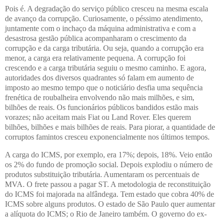
Pois é. A degradação do serviço público cresceu na mesma escala
de avanço da corrupção. Curiosamente, o péssimo atendimento,
juntamente com o inchaço da máquina administrativa e com a
desastrosa gestão pública acompanharam o crescimento da
corrupção e da carga tributária. Ou seja, quando a corrupção era
menor, a carga era relativamente pequena. A corrupção foi
crescendo e a carga tributária seguiu o mesmo caminho. E agora,
autoridades dos diversos quadrantes só falam em aumento de
imposto ao mesmo tempo que o noticiário desfia uma sequência
frenética de roubalheira envolvendo não mais milhões, e sim,
bilhões de reais. Os funcionários públicos bandidos estão mais
vorazes; não aceitam mais Fiat ou Land Rover. Eles querem
bilhões, bilhões e mais bilhões de reais. Para piorar, a quantidade de
corruptos famintos cresceu exponencialmente nos últimos tempos.
A carga do ICMS, por exemplo, era 17%; depois, 18%. Veio então
os 2% do fundo de promoção social. Depois explodiu o número de
produtos substituição tributária. Aumentaram os percentuais de
MVA. O frete passou a pagar ST. A metodologia de reconstituição
do ICMS foi majorada na alfândega. Tem estado que cobra 40% de
ICMS sobre alguns produtos. O estado de São Paulo quer aumentar
a alíquota do ICMS; o Rio de Janeiro também. O governo do ex-