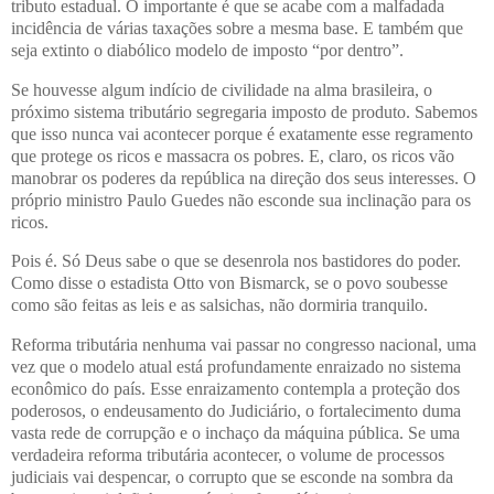
tributo estadual. O importante é que se acabe com a malfadada
incidência de várias taxações sobre a mesma base. E também que
seja extinto o diabólico modelo de imposto “por dentro”.
Se houvesse algum indício de civilidade na alma brasileira, o
próximo sistema tributário segregaria imposto de produto. Sabemos
que isso nunca vai acontecer porque é exatamente esse regramento
que protege os ricos e massacra os pobres. E, claro, os ricos vão
manobrar os poderes da república na direção dos seus interesses. O
próprio ministro Paulo Guedes não esconde sua inclinação para os
ricos.
Pois é. Só Deus sabe o que se desenrola nos bastidores do poder.
Como disse o estadista Otto von Bismarck, se o povo soubesse
como são feitas as leis e as salsichas, não dormiria tranquilo.
Reforma tributária nenhuma vai passar no congresso nacional, uma
vez que o modelo atual está profundamente enraizado no sistema
econômico do país. Esse enraizamento contempla a proteção dos
poderosos, o endeusamento do Judiciário, o fortalecimento duma
vasta rede de corrupção e o inchaço da máquina pública. Se uma
verdadeira reforma tributária acontecer, o volume de processos
judiciais vai despencar, o corrupto que se esconde na sombra da