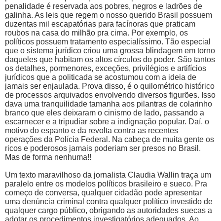
penalidade é reservada aos pobres, negros e ladrões de
galinha. As leis que regem o nosso querido Brasil possuem
duzentas mil escapatórias para facínoras que praticam
roubos na casa do milhão pra cima. Por exemplo, os
políticos possuem tratamento especialíssimo. Tão especial
que o sistema jurídico criou uma grossa blindagem em torno
daqueles que habitam os altos círculos do poder. São tantos
os detalhes, pormenores, exceções, privilégios e artifícios
jurídicos que a politicada se acostumou com a ideia de
jamais ser enjaulada. Prova disso, é o quilométrico histórico
de processos arquivados envolvendo diversos figurões. Isso
dava uma tranquilidade tamanha aos pilantras de colarinho
branco que eles deixaram o cinismo de lado, passando a
escarnecer e a tripudiar sobre a indignação popular. Daí, o
motivo do espanto e da revolta contra as recentes
operações da Polícia Federal. Na cabeça de muita gente os
ricos e poderosos jamais poderiam ser presos no Brasil.
Mas de forma nenhuma!!
Um texto maravilhoso da jornalista Claudia Wallin traça um
paralelo entre os modelos políticos brasileiro e sueco. Pra
começo de conversa, qualquer cidadão pode apresentar
uma denúncia criminal contra qualquer político investido de
qualquer cargo público, obrigando as autoridades suecas a
adotar os procedimentos investigatórios adequados. Ao