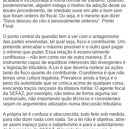
acatada e incorporada à rotina normal de trabalho. Quando,
posteriormente, alguém indaga o motivo da adoção deste ou
doutro procedimento, de imediato ouve em alto e bom som
que foram ordens do fiscal. Ou seja, é o mesmo que dizer
“Deus desceu do céu e pessoalmente ordenou”. Ponto
Final.
O ponto central da questão tem a ver com o antagonismo
das partes envolvidas, tal qual seja, fisco e contribuinte. Um,
pretende arrecadar o máximo possível e o outro quer pagar
o mínimo que puder. Essa relação é essencialmente
conflituosa – não tem como ser de outra maneira. E o
instrumento capaz de equilibrar interesses tão divergentes é
a legislação tributária. A Lei é que deveria nortear as ações
tanto do fisco quanto do contribuinte. O problema é que não
temos uma cultura legalista. Prevalece ainda a força e o
peso da autoridade que se coloca acima de qualquer coisa,
evocando traços rançosos da ditatura militar. O agente fiscal
da SEFAZ, por exemplo, não tolera de forma alguma ser
contrariado, não importando quão técnicos e consistentes
sejam os argumentos utilizados numa discussão tributária.
A própria lei é confusa e obscurecida; tudo feito sob medida
para não dizer nada com nada. Se a lei não é objetiva, abre-
se assim espaço para o subjetivismo e para o autoritarismo