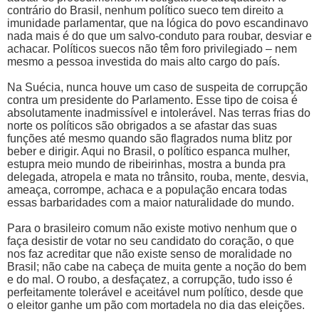
contrário do Brasil, nenhum político sueco tem direito a
imunidade parlamentar, que na lógica do povo escandinavo
nada mais é do que um salvo-conduto para roubar, desviar e
achacar. Políticos suecos não têm foro privilegiado – nem
mesmo a pessoa investida do mais alto cargo do país.
Na Suécia, nunca houve um caso de suspeita de corrupção
contra um presidente do Parlamento. Esse tipo de coisa é
absolutamente inadmissível e intolerável. Nas terras frias do
norte os políticos são obrigados a se afastar das suas
funções até mesmo quando são flagrados numa blitz por
beber e dirigir. Aqui no Brasil, o político espanca mulher,
estupra meio mundo de ribeirinhas, mostra a bunda pra
delegada, atropela e mata no trânsito, rouba, mente, desvia,
ameaça, corrompe, achaca e a população encara todas
essas barbaridades com a maior naturalidade do mundo.
Para o brasileiro comum não existe motivo nenhum que o
faça desistir de votar no seu candidato do coração, o que
nos faz acreditar que não existe senso de moralidade no
Brasil; não cabe na cabeça de muita gente a noção do bem
e do mal. O roubo, a desfaçatez, a corrupção, tudo isso é
perfeitamente tolerável e aceitável num político, desde que
o eleitor ganhe um pão com mortadela no dia das eleições.