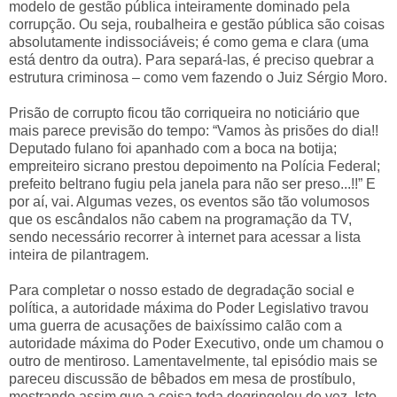
modelo de gestão pública inteiramente dominado pela
corrupção. Ou seja, roubalheira e gestão pública são coisas
absolutamente indissociáveis; é como gema e clara (uma
está dentro da outra). Para separá-las, é preciso quebrar a
estrutura criminosa – como vem fazendo o Juiz Sérgio Moro.
Prisão de corrupto ficou tão corriqueira no noticiário que
mais parece previsão do tempo: “Vamos às prisões do dia!!
Deputado fulano foi apanhado com a boca na botija;
empreiteiro sicrano prestou depoimento na Polícia Federal;
prefeito beltrano fugiu pela janela para não ser preso...!!” E
por aí, vai. Algumas vezes, os eventos são tão volumosos
que os escândalos não cabem na programação da TV,
sendo necessário recorrer à internet para acessar a lista
inteira de pilantragem.
Para completar o nosso estado de degradação social e
política, a autoridade máxima do Poder Legislativo travou
uma guerra de acusações de baixíssimo calão com a
autoridade máxima do Poder Executivo, onde um chamou o
outro de mentiroso. Lamentavelmente, tal episódio mais se
pareceu discussão de bêbados em mesa de prostíbulo,
mostrando assim que a coisa toda degringolou de vez. Isto