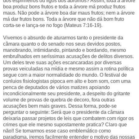
dos espinheiros ou figos dos abrolhos? Assim, toda a árvore
boa produz bons frutos e toda a árvore má produz frutos
maus. Não pode a árvore boa dar maus frutos; nem a árvore
má dar frutos bons. Toda a árvore que não dá bom fruto
corta-se e lança-se no fogo (Mateus 7:16-19).
Vivemos o absurdo de aturarmos tanto o presidente da
câmara quanto o do senado nos seus devidos postos,
manobrando, intimidando, pintando e bordando, mesmo
embrulhados em seríssimas acusações de delitos diversos.
Um deles teve suas ações escancaradas por diversas
provas veiculadas na mídia e mesmo assim a rotina política
segue com a maior normalidade do mundo. O festival de
conluios fisiologistas pipoca em alto e bom som, com uma
penca de deputados de vários matizes apoiando
incondicionalmente seu presidente, a despeito do gritante
volume de provas de quebra de decoro, fora outras
acusações bem mais graves. Dessa forma, pode-se
perguntar o seguinte: Será que o presidente da câmara
deixaria passar projetos de leis que combatem com rigor os
crimes que ele mesmo supostamente pratica? Claro que
não!! Se tomarmos esse caso emblemático como
paradigma, iremos facilmente entender o motivo das nossas