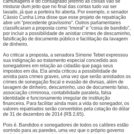
camuflagens e do consagrado jeitinho as coisas vão se
misturar dum jeito que no final das contas tudo vai ser
lavado, já que a porteira foi aberta. Por exemplo, o senador
Cássio Cunha Lima disse que esse projeto de repatriação
abre um “precedente gravíssimo”. Outros parlamentares
classificaram a proposta como “imoral” e “coisa de bandido”,
por incluir a possibilidade de anistiar crimes de descaminho,
falsificação de documento público e facilitação da lavagem
de dinheiro.
Ao criticar a proposta, a senadora Simone Tebet expressou
sua indignação ao tratamento especial concedido aos
sonegadores em relação ao cidadão que paga seus
impostos em dia. Ela ainda criticou a possibilidade de
anistia para crimes graves, uma vez que serão anistiados os
crimes de sonegação fiscal e evasão de divisas, além de
lavagem de dinheiro, descaminho, uso de documento falso,
associação criminosa, contabilidade paralela, falsa
identidade e funcionamento irregular de instituição
financeira. Para facilitar ainda mais a vida do sonegador, os
valores repatriados serão convertidos pela cotação do dólar
de 31 de dezembro de 2014 (R$ 2,65).
Pois é. Bandidos e sonegadores de todos os calibres estão
sorrindo para as paredes, uma vez que o próprio governo