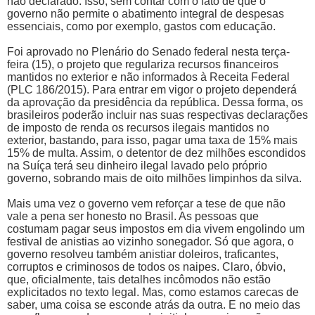
não declarado. Isso, sem contar com o fato de que o
governo não permite o abatimento integral de despesas
essenciais, como por exemplo, gastos com educação.
Foi aprovado no Plenário do Senado federal nesta terça-
feira (15), o projeto que regulariza recursos financeiros
mantidos no exterior e não informados à Receita Federal
(PLC 186/2015). Para entrar em vigor o projeto dependerá
da aprovação da presidência da república. Dessa forma, os
brasileiros poderão incluir nas suas respectivas declarações
de imposto de renda os recursos ilegais mantidos no
exterior, bastando, para isso, pagar uma taxa de 15% mais
15% de multa. Assim, o detentor de dez milhões escondidos
na Suíça terá seu dinheiro ilegal lavado pelo próprio
governo, sobrando mais de oito milhões limpinhos da silva.
Mais uma vez o governo vem reforçar a tese de que não
vale a pena ser honesto no Brasil. As pessoas que
costumam pagar seus impostos em dia vivem engolindo um
festival de anistias ao vizinho sonegador. Só que agora, o
governo resolveu também anistiar doleiros, traficantes,
corruptos e criminosos de todos os naipes. Claro, óbvio,
que, oficialmente, tais detalhes incômodos não estão
explicitados no texto legal. Mas, como estamos carecas de
saber, uma coisa se esconde atrás da outra. E no meio das