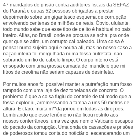
47 mandados de prisão contra auditores fiscais da SEFAZ
do Paraná e outras 52 pessoas obrigadas a prestar
depoimento sobre um gigantesco esquema de corrupção
envolvendo centenas de milhões de reais. Óbvio, ululante,
todo mundo sabe que esse tipo de delito é habitual no país
inteiro. Aliás, no Brasil, onde se procura se acha; pra onde
quer que se atire, um corrupto cai baleado. Uma coisa é
pensar numa sujeira aqui e noutra ali, mas no nosso caso a
nação inteira foi mergulhada numa fossa putrefata, não
sobrando um fio de cabelo limpo. O corpo inteiro está
ensopado com uma grossa camada de imundície que mil
litros de creolina não seriam capazes de desinfetar.
Por muitos anos foi possível manter a putrefação num fosso
tampado com uma laje de dez toneladas de concreto. O
problema é que a coisa fugiu do controle de tal modo que a
fossa explodiu, arremessando a tampa a uns 50 metros de
altura. E claro, muita m**da jorrou em todas as direções.
Lembrando que esse fenômeno não ficou restrito aos
nossos conterrâneos, uma vez que nem o Vaticano escapou
do pecado da corrupção. Uma onda de cassações e prisões
de poderosos tomou conta do noticiário, escancarando um