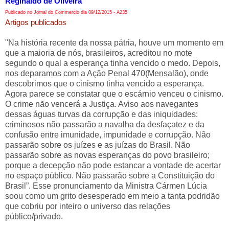
Reginaldo de Oliveira
Publicado no Jornal do Commercio dia 09/12/2015 - A235
Artigos publicados
"Na história recente da nossa pátria, houve um momento em
que a maioria de nós, brasileiros, acreditou no mote
segundo o qual a esperança tinha vencido o medo. Depois,
nos deparamos com a Ação Penal 470(Mensalão), onde
descobrimos que o cinismo tinha vencido a esperança.
Agora parece se constatar que o escárnio venceu o cinismo.
O crime não vencerá a Justiça. Aviso aos navegantes
dessas águas turvas da corrupção e das iniquidades:
criminosos não passarão a navalha da desfaçatez e da
confusão entre imunidade, impunidade e corrupção. Não
passarão sobre os juízes e as juízas do Brasil. Não
passarão sobre as novas esperanças do povo brasileiro;
porque a decepção não pode estancar a vontade de acertar
no espaço público. Não passarão sobre a Constituição do
Brasil”. Esse pronunciamento da Ministra Cármen Lúcia
soou como um grito desesperado em meio a tanta podridão
que cobriu por inteiro o universo das relações
público/privado.