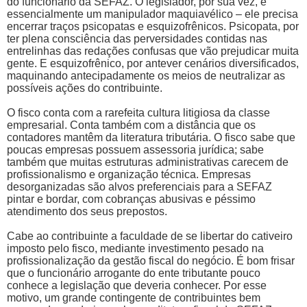
do funcionário da SEFAZ. O legislador, por sua vez, é
essencialmente um manipulador maquiavélico – ele precisa
encerrar traços psicopatas e esquizofrênicos. Psicopata, por
ter plena consciência das perversidades contidas nas
entrelinhas das redações confusas que vão prejudicar muita
gente. E esquizofrênico, por antever cenários diversificados,
maquinando antecipadamente os meios de neutralizar as
possíveis ações do contribuinte.
O fisco conta com a rarefeita cultura litigiosa da classe
empresarial. Conta também com a distância que os
contadores mantêm da literatura tributária. O fisco sabe que
poucas empresas possuem assessoria jurídica; sabe
também que muitas estruturas administrativas carecem de
profissionalismo e organização técnica. Empresas
desorganizadas são alvos preferenciais para a SEFAZ
pintar e bordar, com cobranças abusivas e péssimo
atendimento dos seus prepostos.
Cabe ao contribuinte a faculdade de se libertar do cativeiro
imposto pelo fisco, mediante investimento pesado na
profissionalização da gestão fiscal do negócio. É bom frisar
que o funcionário arrogante do ente tributante pouco
conhece a legislação que deveria conhecer. Por esse
motivo, um grande contingente de contribuintes bem