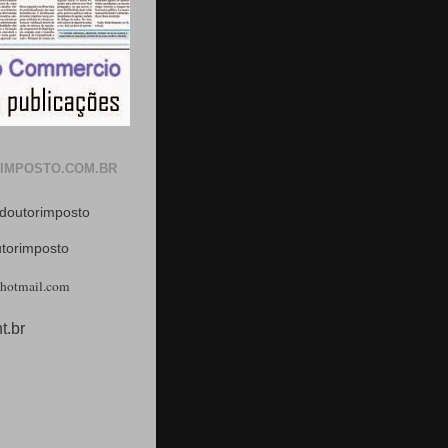
IMPOSTO.COM.BR
doutorimposto
utorimposto
hotmail.com
t.br