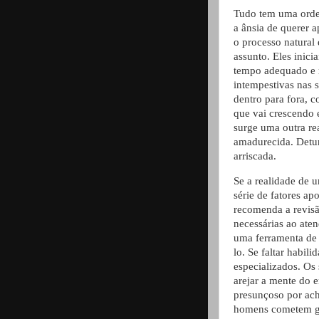
Tudo tem uma orde
a ânsia de querer a
o processo natural
assunto. Eles ini
tempo adequado e r
intempestivas nas 
dentro para fora, 
que vai crescendo 
surge uma outra re
amadurecida. Detu
arriscada.
Se a realidade de 
série de fatores ap
recomenda a revisã
necessárias ao at
uma ferramenta de g
lo. Se faltar habili
especializados. Os
arejar a mente do 
presunçoso por ach
homens cometem gra