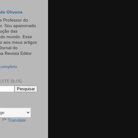
de Oliveira
e Professor do
or. Sou apaixonado
rução das
s do mundo. Esse
o aos meus artigos
Jornal do
a Revista Editor
 completo
ESTE BLOG
Translate