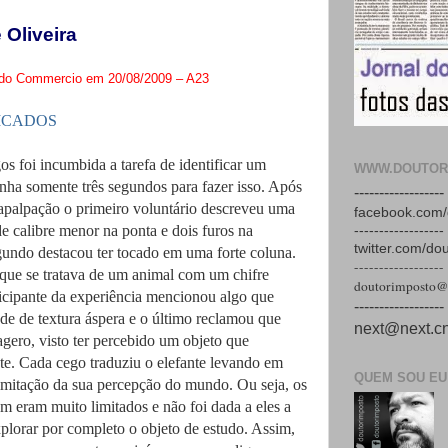
 Oliveira
l do Commercio em 20/08/2009 – A23
ICADOS
s foi incumbida a tarefa de identificar um
WWW.DOUTOR
inha somente três segundos para fazer isso. Após
------------------
 apalpação o primeiro voluntário descreveu uma
facebook.com/
e calibre menor na ponta e dois furos na
------------------
twitter.com/do
undo destacou ter tocado em uma forte coluna.
------------------
 que se tratava de um animal com um chifre
doutorimposto@
icipante da experiência mencionou algo que
------------------
e de textura áspera e o último reclamou que
next@next.cn
gero, visto ter percebido um objeto que
e. Cada cego traduziu o elefante levando em
QUEM SOU EU
 limitação da sua percepção do mundo. Ou seja, os
m eram muito limitados e não foi dada a eles a
plorar por completo o objeto de estudo. Assim,