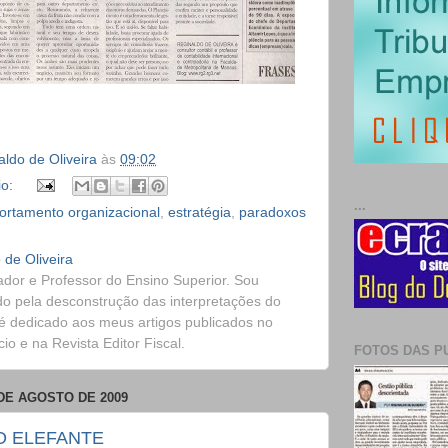
ldo de Oliveira
às
09:02
io:
...
rtamento organizacional
,
estratégia
,
paradoxos
 de Oliveira
dor e Professor do Ensino Superior. Sou
o pela desconstrução das interpretações do
é dedicado aos meus artigos publicados no
o e na Revista Editor Fiscal.
FOTOS DAS P
 DE AGOSTO DE 2009
O ELEFANTE