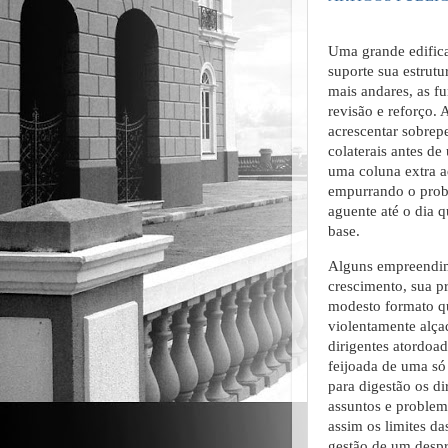
Uma grande edifica
suporte sua estrutu
mais andares, as f
revisão e reforço. 
acrescentar sobrepe
colaterais antes de
uma coluna extra aq
empurrando o probl
aguente até o dia q
base.
Alguns empreendim
crescimento, sua p
modesto formato q
violentamente alça
dirigentes atordo
feijoada de uma só
para digestão os d
assuntos e problem
assim os limites d
gestão de um despr