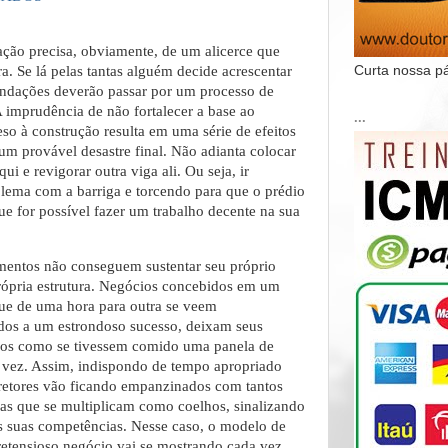
ção precisa, obviamente, de um alicerce que
Curta nossa p
ra. Se lá pelas tantas alguém decide acrescentar
undações deverão passar por um processo de
A imprudência de não fortalecer a base ao
...
so à construção resulta em uma série de efeitos
 um provável desastre final. Não adianta colocar
ui e revigorar outra viga ali. Ou seja, ir
ema com a barriga e torcendo para que o prédio
ue for possível fazer um trabalho decente na sua
entos não conseguem sustentar seu próprio
rópria estrutura. Negócios concebidos em um
ue de uma hora para outra se veem
dos a um estrondoso sucesso, deixam seus
ados como se tivessem comido uma panela de
 vez. Assim, indispondo de tempo apropriado
iretores vão ficando empanzinados com tantos
as que se multiplicam como coelhos, sinalizando
as suas competências. Nesse caso, o modelo de
etensioso negócio vai se mostrando cada vez