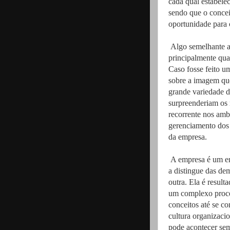
cada qual estabel
sendo que o conce
oportunidade para 
Algo semelhante a
principalmente qua
Caso fosse feito 
sobre a imagem que
grande variedade d
surpreenderiam os
recorrente nos ambi
gerenciamento dos 
da empresa.
A empresa é um ent
a distingue das de
outra. Ela é result
um complexo proces
conceitos até se c
cultura organizaci
pode acontecer sem