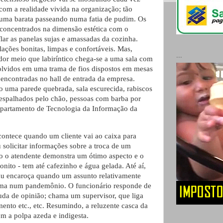
com a realidade vivida na organização; tão
 uma barata passeando numa fatia de pudim. Os
 concentrados na dimensão estética com o
lar as panelas sujas e amassadas da cozinha.
lações bonitas, limpas e confortáveis. Mas,
...
or meio que labiríntico chega-se a uma sala com
lvidos em uma trama de fios dispostos em mesas
 encontradas no hall de entrada da empresa.
so uma parede quebrada, sala escurecida, rabiscos
 espalhados pelo chão, pessoas com barba por
epartamento de Tecnologia da Informação da
ontece quando um cliente vai ao caixa para
 solicitar informações sobre a troca de um
o o atendente demonstra um ótimo aspecto e o
nito - tem até cafezinho e água gelada. Até aí,
u encaroça quando um assunto relativamente
orma num pandemônio. O funcionário responde de
uda de opinião; chama um supervisor, que liga
mento etc., etc. Resumindo, a reluzente casca da
om a polpa azeda e indigesta.