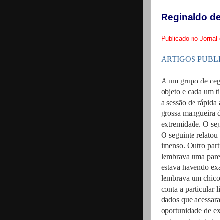
Reginaldo de
Publicado no Jorna
ARTIGOS PUBL
A um grupo de cego
objeto e cada um t
a sessão de rápida
grossa mangueira d
extremidade. O seg
O seguinte relatou
imenso. Outro part
lembrava uma pared
estava havendo exa
lembrava um chicot
conta a particular
dados que acessara
oportunidade de ex