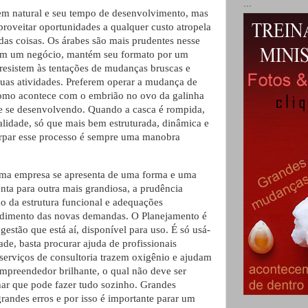
...
m natural e seu tempo de desenvolvimento, mas
proveitar oportunidades a qualquer custo atropela
 das coisas. Os árabes são mais prudentes nesse
ciam um negócio, mantém seu formato por um
esistem às tentações de mudanças bruscas e
suas atividades. Preferem operar a mudança de
como acontece com o embrião no ovo da galinha
e se desenvolvendo. Quando a casca é rompida,
alidade, só que mais bem estruturada, dinâmica e
rpar esse processo é sempre uma manobra
uma empresa se apresenta de uma forma e uma
onta para outra mais grandiosa, a prudência
o da estrutura funcional e adequações
endimento das novas demandas. O Planejamento é
estão que está aí, disponível para uso. É só usá-
dade, basta procurar ajuda de profissionais
 serviços de consultoria trazem oxigênio e ajudam
empreendedor brilhante, o qual não deve ser
ar que pode fazer tudo sozinho. Grandes
ndes erros e por isso é importante parar um