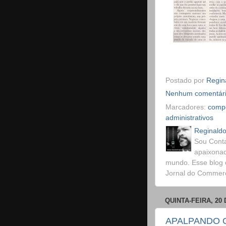
Postado por
Regina
Nenhum comentár
Marcadores:
compo
administrativos
Reginaldo
Sou Conta
apaixonad
mundo. Esse blog 
Jornal do Commerci
QUINTA-FEIRA, 20
APALPANDO 