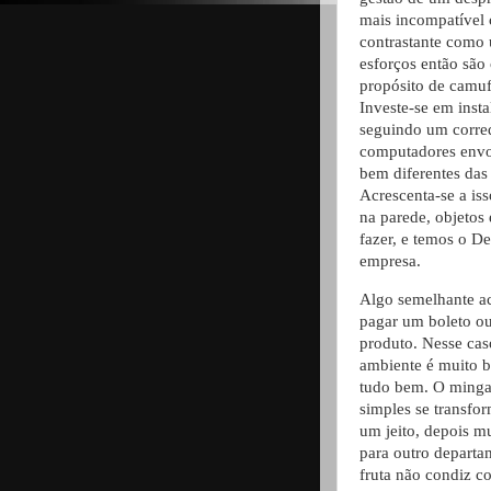
mais incompatível 
contrastante como
esforços então são
propósito de camuf
Investe-se em insta
seguindo um corred
computadores envo
bem diferentes das
Acrescenta-se a is
na parede, objetos
fazer, e temos o D
empresa.
Algo semelhante ac
pagar um boleto ou
produto. Nesse cas
ambiente é muito bo
tudo bem. O minga
simples se transf
um jeito, depois m
para outro departa
fruta não condiz c