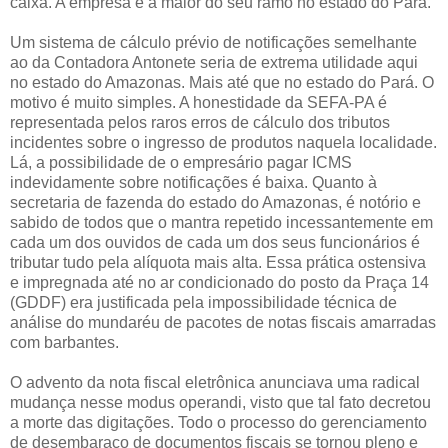
caixa. A empresa é a maior do seu ramo no estado do Pará.
Um sistema de cálculo prévio de notificações semelhante
ao da Contadora Antonete seria de extrema utilidade aqui
no estado do Amazonas. Mais até que no estado do Pará. O
motivo é muito simples. A honestidade da SEFA-PA é
representada pelos raros erros de cálculo dos tributos
incidentes sobre o ingresso de produtos naquela localidade.
Lá, a possibilidade de o empresário pagar ICMS
indevidamente sobre notificações é baixa. Quanto à
secretaria de fazenda do estado do Amazonas, é notório e
sabido de todos que o mantra repetido incessantemente em
cada um dos ouvidos de cada um dos seus funcionários é
tributar tudo pela alíquota mais alta. Essa prática ostensiva
e impregnada até no ar condicionado do posto da Praça 14
(GDDF) era justificada pela impossibilidade técnica de
análise do mundaréu de pacotes de notas fiscais amarradas
com barbantes.
O advento da nota fiscal eletrônica anunciava uma radical
mudança nesse modus operandi, visto que tal fato decretou
a morte das digitações. Todo o processo do gerenciamento
de desembaraço de documentos fiscais se tornou pleno e