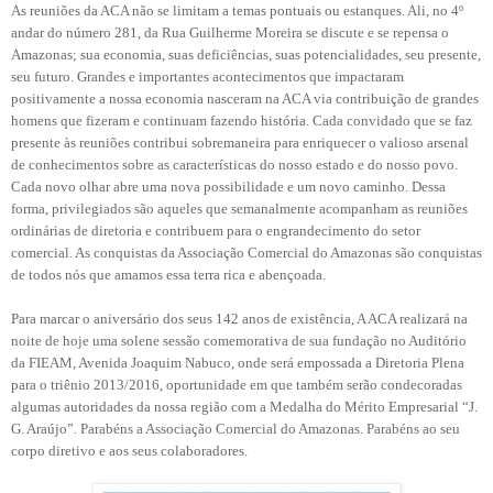
As reuniões da ACA não se limitam a temas pontuais ou estanques. Ali, no 4º
andar do número 281, da Rua Guilherme Moreira se discute e se repensa o
Amazonas; sua economia, suas deficiências, suas potencialidades, seu presente,
seu futuro. Grandes e importantes acontecimentos que impactaram
positivamente a nossa economia nasceram na ACA via contribuição de grandes
homens que fizeram e continuam fazendo história. Cada convidado que se faz
presente às reuniões contribui sobremaneira para enriquecer o valioso arsenal
de conhecimentos sobre as características do nosso estado e do nosso povo.
Cada novo olhar abre uma nova possibilidade e um novo caminho. Dessa
forma, privilegiados são aqueles que semanalmente acompanham as reuniões
ordinárias de diretoria e contribuem para o engrandecimento do setor
comercial. As conquistas da Associação Comercial do Amazonas são conquistas
de todos nós que amamos essa terra rica e abençoada.
Para marcar o aniversário dos seus 142 anos de existência, A ACA realizará na
noite de hoje uma solene sessão comemorativa de sua fundação no Auditório
da FIEAM, Avenida Joaquim Nabuco, onde será empossada a Diretoria Plena
para o triênio 2013/2016, oportunidade em que também serão condecoradas
algumas autoridades da nossa região com a Medalha do Mérito Empresarial “J.
G. Araújo”. Parabéns a Associação Comercial do Amazonas. Parabéns ao seu
corpo diretivo e aos seus colaboradores.