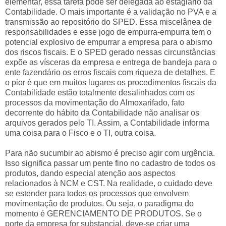
elementar, essa tarefa pode ser delegada ao estagiário da
Contabilidade. O mais importante é a validação no PVA e a
transmissão ao repositório do SPED. Essa miscelânea de
responsabilidades e esse jogo de empurra-empurra tem o
potencial explosivo de empurrar a empresa para o abismo
dos riscos fiscais. E o SPED gerado nessas circunstâncias
expõe as vísceras da empresa e entrega de bandeja para o
ente fazendário os erros fiscais com riqueza de detalhes. E
o pior é que em muitos lugares os procedimentos fiscais da
Contabilidade estão totalmente desalinhados com os
processos da movimentação do Almoxarifado, fato
decorrente do hábito da Contabilidade não analisar os
arquivos gerados pelo TI. Assim, a Contabilidade informa
uma coisa para o Fisco e o TI, outra coisa.
Para não sucumbir ao abismo é preciso agir com urgência.
Isso significa passar um pente fino no cadastro de todos os
produtos, dando especial atenção aos aspectos
relacionados à NCM e CST. Na realidade, o cuidado deve
se estender para todos os processos que envolvem
movimentação de produtos. Ou seja, o paradigma do
momento é GERENCIAMENTO DE PRODUTOS. Se o
porte da empresa for substancial, deve-se criar uma