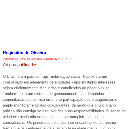
Reginaldo de Oliveira
Publicado no Jornal do Commercio dia 18/06/2013 - A127
Artigos publicados
O Brasil é um país de frágil mobilização social. Não existe um
consolidado encadeamento de entidades cujos múltiplos interesses
sejam eficientemente discutidos e canalizados ao poder público.
Também, falta um sistema de gerenciamento das demandas
comunitárias que permita uma forte participação dos protagonistas e
amplo monitoramento dos coadjuvantes, de modo que o funcionário
público não consiga se esquivar das suas responsabilidades. O senso de
cidadania ainda não se estabeleceu por completo nas nossas
consciências. Os poderosos continuam se encastelando da mesma
forma que os senhores feudais faziam lá na idade média. E o povo