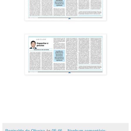
Reginaldo de Oliveira
às
05:46
Nenhum comentário: