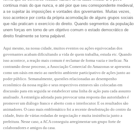
continua mais do que nunca, e até pior que seu correspondente medieval,
a se sujeitar às imposições e vontades dos governantes. Muitas vezes,
isso acontece por conta da própria acomodação de alguns grupos sociais
que não praticam o exercício do direito. Quando segmentos da população
unem forças em torno de um objetivo comum o estado democrático de
direito finalmente se torna palpável.
Aqui mesmo, na nossa cidade, muitos eventos ou ações equivocadas dos
governantes acabam dificultando a vida de quem trabalha, estuda etc. Quando
isso acontece, a reação mais comum é reclamar de forma vazia e ineficaz. Na
contramão desse processo, a Associação Comercial do Amazonas se apresenta
como um oásis em meio ao rarefeito ambiente participativo de ações junto ao
poder público. Semanalmente, questões relacionadas ao desempenho
econômico da nossa região e seus respectivos entraves são colocadas em
discussão para em seguida se estabelecer uma linha de ação para cada assunto
analisado. A estratégia adotada para provocar uma resposta das autoridades é
promover um diálogo franco e aberto com o interlocutor. E os resultados são
animadores. O caso mais emblemático foi a recente desobstrução do centro da
cidade, fruto de várias rodadas de negociação e muita insistência junto a
prefeitura. Nesse caso, a ACA conseguiu arregimentar um grupo forte de
colaboradores e amigos da casa.