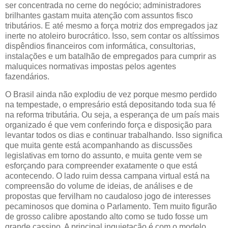
ser concentrada no cerne do negócio; administradores
brilhantes gastam muita atenção com assuntos fisco
tributários. E até mesmo a força motriz dos empregados jaz
inerte no atoleiro burocrático. Isso, sem contar os altíssimos
dispêndios financeiros com informática, consultorias,
instalações e um batalhão de empregados para cumprir as
maluquices normativas impostas pelos agentes
fazendários.
O Brasil ainda não explodiu de vez porque mesmo perdido
na tempestade, o empresário está depositando toda sua fé
na reforma tributária. Ou seja, a esperança de um país mais
organizado é que vem conferindo força e disposição para
levantar todos os dias e continuar trabalhando. Isso significa
que muita gente está acompanhando as discussões
legislativas em torno do assunto, e muita gente vem se
esforçando para compreender exatamente o que está
acontecendo. O lado ruim dessa campana virtual está na
compreensão do volume de ideias, de análises e de
propostas que fervilham no caudaloso jogo de interesses
pecaminosos que domina o Parlamento. Tem muito figurão
de grosso calibre apostando alto como se tudo fosse um
grande cassino. A principal inquietação é com o modelo