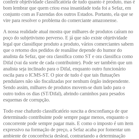
conferir objetividade classificatória de tudo quanto é produto, mas é
bom lembrar que quem criou essa insanidade toda foi a Sefaz, em
conjunto com as Fazendas dos outros Estados. Portanto, ela que se
vire para resolver o problema do comerciante amazonense.
A nossa realidade atual mostra que milhares de produtos caíram no
poço do subjetivismo perverso. E já que não existe objetividade
legal que classifique produto a produto, vários comerciantes sabem
que o retorno dos pedidos de reanálise depende do humor do
analista da Sefaz, que ora classifica como ST e ora classifica como
Difal (vai da sorte de cada contribuinte). Pode ser também que um
analista seja inclinado para o Difal, enquanto outro funcionário
oscila para o ICMS-ST. O pior de tudo é que tais flutuações
pendulares não são fiscalizadas por nenhum órgão independente.
Sendo assim, milhares de produtos movem-se dum lado para o
outro todos os dias (ST/Difal), abrindo caminhos para pesados
esquemas de corrupção.
Todo esse chafurdo classificatório suscita a desconfiança de que
determinado contribuinte pode sempre pagar menos, enquanto o
concorrente pode sempre pagar mais. E como o imposto é um item
expressivo na formação de preço, a Sefaz acaba por fomentar um
ambiente de concorrência desleal, contrariando a determinação