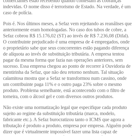
comerciantes estão recebendo quando contestam as cobranças
indevidas. O nome disso é terrorismo de Estado. Na verdade, é um
caso de polícia.
Pois é. Nos últimos meses, a Sefaz vem rejeitando as reanálises que
anteriormente eram homologadas. No caso dos tubos de cobre, a
Sefaz cobrou R$ 15.176,02 (ST) ao invés de R$ 7.236,08 (Difal).
O contribuinte prejudicado é uma empresa de 4 empregados, onde
o proprietário sabe que seus concorrentes estão pagando diferença
de alíquota ao invés de substituição tributária. A empresa tentou
pagar da mesma forma que fazia nas operações anteriores, sem
sucesso. Essa empresa chegou ao ponto de recorrer à Ouvidoria de
mentirinha da Sefaz, que não deu retorno nenhum. Tal situação
calamitosa mostra que a Sefaz se transformou num cassino, onde
um contribuinte paga 11% e o outro paga 23% sobre o mesmo
produto. Problema semelhante, está acontecendo com o filtro de
torneira, com o álcool gel e com diversos outros produtos.
Não existe uma normatização legal que especifique cada produto
sujeito ao regime da substituição tributária (marca, modelo,
fabricante etc.). A Sefaz burocratizou tanto o ICMS que agora a
tributação é produto a produto, empresa por empresa. Alguém pode
dizer que é virtualmente impossível fazer uma lista capaz de