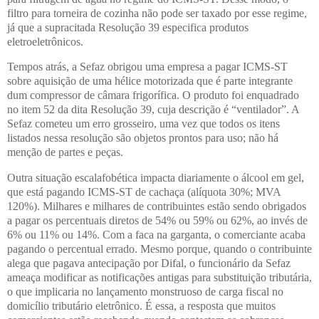
filtro para torneira de cozinha não pode ser taxado por esse regime,
já que a supracitada Resolução 39 especifica produtos
eletroeletrônicos.
Tempos atrás, a Sefaz obrigou uma empresa a pagar ICMS-ST
sobre aquisição de uma hélice motorizada que é parte integrante
dum compressor de câmara frigorífica. O produto foi enquadrado
no item 52 da dita Resolução 39, cuja descrição é “ventilador”. A
Sefaz cometeu um erro grosseiro, uma vez que todos os itens
listados nessa resolução são objetos prontos para uso; não há
menção de partes e peças.
Outra situação escalafobética impacta diariamente o álcool em gel,
que está pagando ICMS-ST de cachaça (alíquota 30%; MVA
120%). Milhares e milhares de contribuintes estão sendo obrigados
a pagar os percentuais diretos de 54% ou 59% ou 62%, ao invés de
6% ou 11% ou 14%. Com a faca na garganta, o comerciante acaba
pagando o percentual errado. Mesmo porque, quando o contribuinte
alega que pagava antecipação por Difal, o funcionário da Sefaz
ameaça modificar as notificações antigas para substituição tributária,
o que implicaria no lançamento monstruoso de carga fiscal no
domicílio tributário eletrônico. É essa, a resposta que muitos