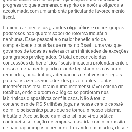
progressivo que atormenta o espírito da notória oligarquia
acostumada com um ambiente particular de favorecimento
fiscal.
Lamentavelmente, os grandes oligopólios e outros grupos
poderosos não querem saber de reforma tributária
nenhuma. Esse pessoal é o maior beneficiário da
complexidade tributária que reina no Brasil, uma vez que
governos de todas as esferas criam infinidades de exceções
para grupos privilegiados. O total descontrole das
concessões de benefícios fiscais impactou profundamente o
nosso ordenamento jurídico, onde legisladores costuram
remendos, puxadinhos, adequações e subversões legais
para satisfazer as vontades dos governantes. Tantas
interferências resultaram numa incomensurável colcha de
retalhos, onde a ordem e a lógica se perderam nos
labirínticos dispositivos conflituosos. Não à toa, o
contencioso de R$ 5 trilhões joga na nossa cara o cabaré
de mil e seiscentas putas que se tornou o nosso sistema
tributário. A coisa ficou dum jeito tal, que virou prática
corriqueira, a criação de empresa nascida com o propósito
de não pagar imposto nenhum. Trocando em miúdos, desde