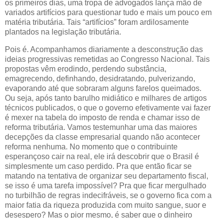
os primeiros dias, uma tropa de advogados lança mão de
variados artifícios para questionar tudo e mais um pouco em
matéria tributária. Tais “artifícios” foram ardilosamente
plantados na legislação tributária.
Pois é. Acompanhamos diariamente a desconstrução das
ideias progressivas remetidas ao Congresso Nacional. Tais
propostas vêm erodindo, perdendo substância,
emagrecendo, definhando, desidratando, pulverizando,
evaporando até que sobraram alguns farelos queimados.
Ou seja, após tanto barulho midiático e milhares de artigos
técnicos publicados, o que o governo efetivamente vai fazer
é mexer na tabela do imposto de renda e chamar isso de
reforma tributária. Vamos testemunhar uma das maiores
decepções da classe empresarial quando não acontecer
reforma nenhuma. No momento que o contribuinte
esperançoso cair na real, ele irá descobrir que o Brasil é
simplesmente um caso perdido. Pra que então ficar se
matando na tentativa de organizar seu departamento fiscal,
se isso é uma tarefa impossível? Pra que ficar mergulhado
no turbilhão de regras indecifráveis, se o governo fica com a
maior fatia da riqueza produzida com muito sangue, suor e
desespero? Mas o pior mesmo, é saber que o dinheiro