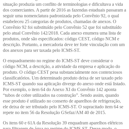
situação produzia um conflito de terminologias e dificultava a vida
dos comerciantes. A partir de 2016 as fazendas estaduais passaram a
seguir uma nomenclatura padronizada pelo Convênio 92, o qual
estabeleceu 25 categorias de produtos, chamadas de anexos. O
Convênio 92 foi substituído pelo Convênio 52 que foi substituído
pelo atual Convênio 142/2018. Cada anexo enumera uma lista de
produtos, onde são especificados: código CEST, código NCM e
descrição. Portanto, a mercadoria deve ter forte vinculação com um
dos anexos para ser taxada pelo ICMS-ST.
O enquadramento no regime do ICMS-ST deve considerar o
código NCM, a descrição, a atividade da empresa e aplicação do
produto. O código CEST pesa substancialmente nos contenciosos
classificatórios. Um determinado produto deixa de ser taxado pelo
ICMS-ST quando sua aplicação diverge do anexo onde está listado.
Por exemplo, o item 64 do Anexo XI do Convênio 142 aponta
“tubos de cobre utilizados na construção”. Sendo assim, quando
esse produto é utilizado no conserto de aparelhos de refrigeração,
ele deixa de ser tributado pelo ICMS-ST. O supracitado item 64 se
repete no item 56 da Resolução GSefaz/AM 40 de 2015.
Os itens 60 e 61A da Resolução 39 enquadram aparelhos elétricos
para filtragem de água no regime do ICMS-ST. Desse modo, o