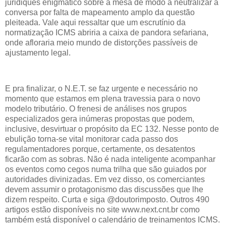
juridiquês enigmático sobre a mesa de modo a neutralizar a
conversa por falta de mapeamento amplo da questão
pleiteada. Vale aqui ressaltar que um escrutínio da
normatização ICMS abriria a caixa de pandora sefariana,
onde afloraria meio mundo de distorções passíveis de
ajustamento legal.
E pra finalizar, o N.E.T. se faz urgente e necessário no
momento que estamos em plena travessia para o novo
modelo tributário. O frenesi de análises nos grupos
especializados gera inúmeras propostas que podem,
inclusive, desvirtuar o propósito da EC 132. Nesse ponto de
ebulição torna-se vital monitorar cada passo dos
regulamentadores porque, certamente, os desatentos
ficarão com as sobras. Não é nada inteligente acompanhar
os eventos como cegos numa trilha que são guiados por
autoridades divinizadas. Em vez disso, os comerciantes
devem assumir o protagonismo das discussões que lhe
dizem respeito. Curta e siga @doutorimposto. Outros 490
artigos estão disponíveis no site www.next.cnt.br como
também está disponível o calendário de treinamentos ICMS.