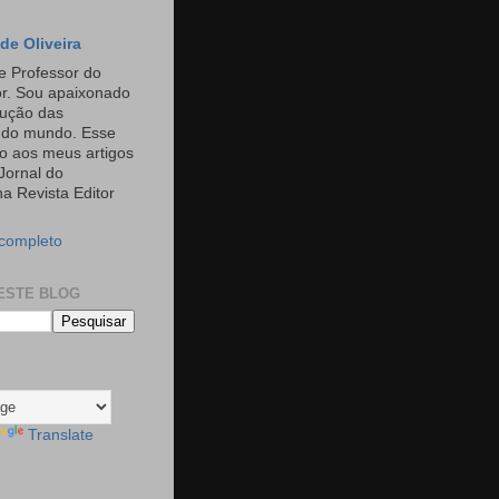
de Oliveira
e Professor do
or. Sou apaixonado
rução das
s do mundo. Esse
o aos meus artigos
Jornal do
a Revista Editor
 completo
ESTE BLOG
Translate