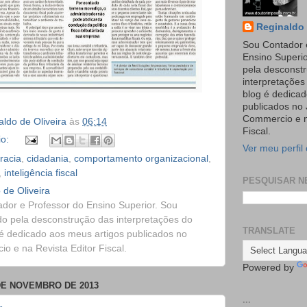
Reginaldo 
Sou Contador 
Ensino Superi
pela desconst
interpretaçõe
blog é dedicad
publicados no 
Commercio e n
ldo de Oliveira
às
06:14
Fiscal.
io:
Ver meu perfil
racia
,
cidadania
,
comportamento organizacional
,
,
inteligência fiscal
PESQUISAR N
 de Oliveira
dor e Professor do Ensino Superior. Sou
o pela desconstrução das interpretações do
TRANSLATE
é dedicado aos meus artigos publicados no
o e na Revista Editor Fiscal.
Powered by
 DE NOVEMBRO DE 2013
...