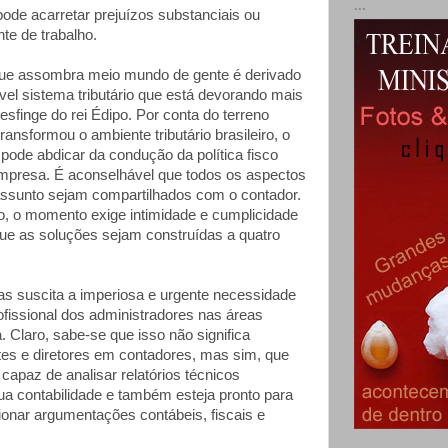
...
ode acarretar prejuízos substanciais ou
te de trabalho.
 que assombra meio mundo de gente é derivado
vel sistema tributário que está devorando mais
sfinge do rei Édipo. Por conta do terreno
ansformou o ambiente tributário brasileiro, o
pode abdicar da condução da política fisco
 empresa. É aconselhável que todos os aspectos
assunto sejam compartilhados com o contador.
o, o momento exige intimidade e cumplicidade
que as soluções sejam construídas a quatro
sas suscita a imperiosa e urgente necessidade
ofissional dos administradores nas áreas
ia. Claro, sabe-se que isso não significa
tes e diretores em contadores, mas sim, que
capaz de analisar relatórios técnicos
ua contabilidade e também esteja pronto para
tionar argumentações contábeis, fiscais e