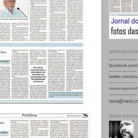
WWW.DOUTOR
------------------
facebook.com/
------------------
twitter.com/do
------------------
doutorimposto@
------------------
next@next.cn
QUEM SOU EU