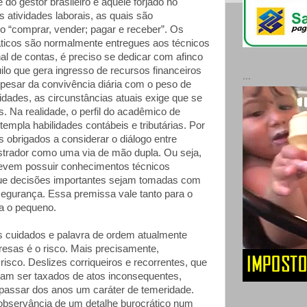
e do gestor brasileiro é aquele forjado no
as atividades laborais, as quais são
 o “comprar, vender; pagar e receber”. Os
ticos são normalmente entregues aos técnicos
nal de contas, é preciso se dedicar com afinco
ilo que gera ingresso de recursos financeiros
...
pesar da convivência diária com o peso de
idades, as circunstâncias atuais exige que se
. Na realidade, o perfil do acadêmico de
empla habilidades contábeis e tributárias. Por
 obrigados a considerar o diálogo entre
strador como uma via de mão dupla. Ou seja,
evem possuir conhecimentos técnicos
que decisões importantes sejam tomadas com
segurança. Essa premissa vale tanto para o
a o pequeno.
s cuidados e palavra de ordem atualmente
esas é o risco. Mais precisamente,
isco. Deslizes corriqueiros e recorrentes, que
am ser taxados de atos inconsequentes,
passar dos anos um caráter de temeridade.
observância de um detalhe burocrático num