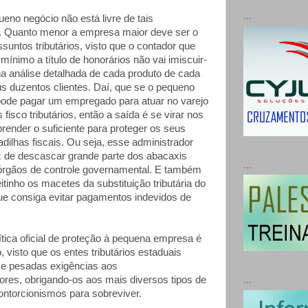
...
eno negócio não está livre de tais
. Quanto menor a empresa maior deve ser o
untos tributários, visto que o contador que
mínimo a título de honorários não vai imiscuir-
na análise detalhada de cada produto de cada
us duzentos clientes. Daí, que se o pequeno
ode pagar um empregado para atuar no varejo
fisco tributários, então a saída é se virar nos
aprender o suficiente para proteger os seus
dilhas fiscais. Ou seja, esse administrador
 de descascar grande parte dos abacaxis
...
órgãos de controle governamental. E também
itinho os macetes da substituição tributária do
e consiga evitar pagamentos indevidos de
lítica oficial de proteção à pequena empresa é
visto que os entes tributários estaduais
e pesadas exigências aos
es, obrigando-os aos mais diversos tipos de
...
ntorcionismos para sobreviver.