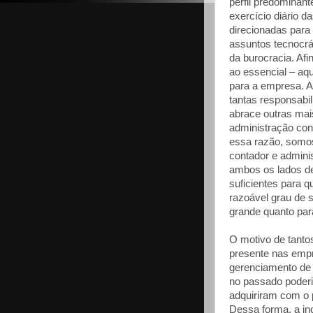
perfil predominant
exercício diário d
direcionadas para
assuntos tecnocrá
da burocracia. Afi
ao essencial – aqu
para a empresa. A
tantas responsabil
abrace outras mais
administração cont
essa razão, somos
contador e admini
ambos os lados d
suficientes para 
razoável grau de 
grande quanto par
O motivo de tanto
presente nas empr
gerenciamento de r
no passado poderi
adquiriram com o 
Dessa forma, a in