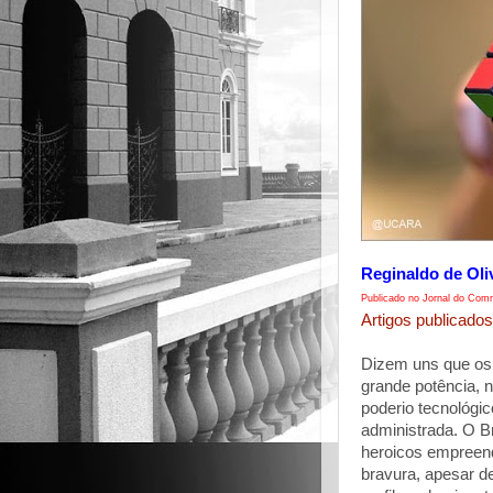
Reginaldo de Oli
Publicado no Jornal do Comm
Artigos publicados
Dizem uns que os
grande potência, 
poderio tecnológ
administrada. O B
heroicos empreen
bravura, apesar d