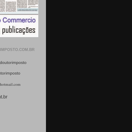
IMPOSTO.COM.BR
doutorimposto
utorimposto
hotmail.com
t.br