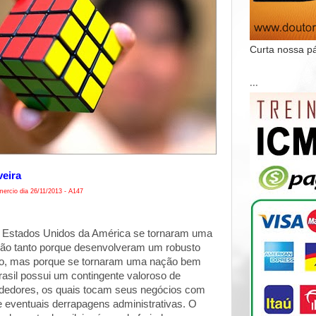
Curta nossa p
...
veira
ercio dia 26/11/2013 - A147
 Estados Unidos da América se tornaram uma
não tanto porque desenvolveram um robusto
ico, mas porque se tornaram uma nação bem
rasil possui um contingente valoroso de
dedores, os quais tocam seus negócios com
e eventuais derrapagens administrativas. O