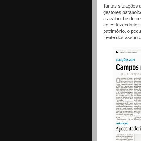
Tantas situações 
gestores paranoic
a avalanche de d
entes fazendários
patrimônio, o peq
frente dos assunto