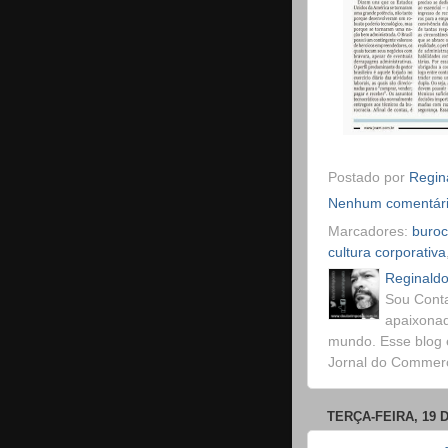
Postado por
Regina
Nenhum comentár
Marcadores:
buroc
cultura corporativa
Reginaldo
Sou Conta
apaixonad
mundo. Esse blog 
Jornal do Commerci
TERÇA-FEIRA, 19