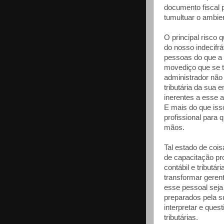
documento fiscal p
tumultuar o ambien
O principal risco
do nosso indecifrá
pessoas do que a e
movediço que se tr
administrador não 
tributária da sua
inerentes a esse 
E mais do que iss
profissional para 
mãos.
Tal estado de coi
de capacitação pr
contábil e tributár
transformar geren
esse pessoal seja 
preparados pela s
interpretar e ques
tributárias.