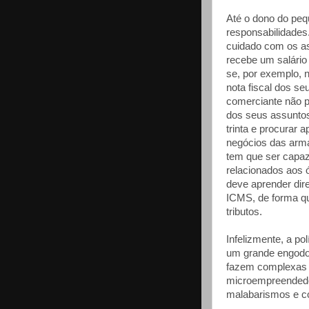
Até o dono do pequ
responsabilidades
cuidado com os ass
recebe um salário 
se, por exemplo, 
nota fiscal dos se
comerciante não p
dos seus assuntos 
trinta e procurar 
negócios das arma
tem que ser capaz
relacionados aos 
deve aprender dire
ICMS, de forma qu
tributos.
Infelizmente, a po
um grande engodo, 
fazem complexas 
microempreendedor
malabarismos e co