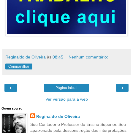
Reginaldo de Oliveira
às
08:45
Nenhum comentário:
Compartilhar
‹
›
Página inicial
Ver versão para a web
Quem sou eu
Reginaldo de Oliveira
Sou Contador e Professor do Ensino Superior. Sou
apaixonado pela desconstrução das interpretações