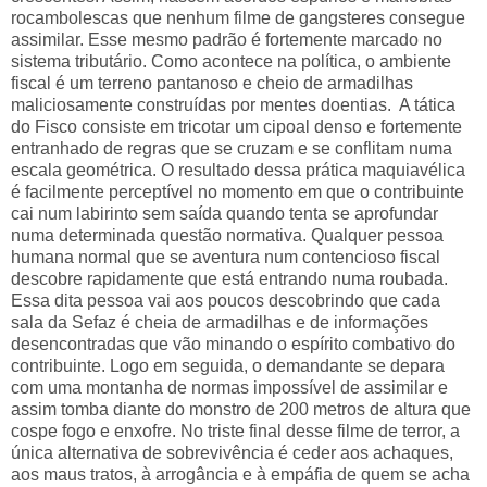
rocambolescas que nenhum filme de gangsteres consegue
assimilar. Esse mesmo padrão é fortemente marcado no
sistema tributário. Como acontece na política, o ambiente
fiscal é um terreno pantanoso e cheio de armadilhas
maliciosamente construídas por mentes doentias. A tática
do Fisco consiste em tricotar um cipoal denso e fortemente
entranhado de regras que se cruzam e se conflitam numa
escala geométrica. O resultado dessa prática maquiavélica
é facilmente perceptível no momento em que o contribuinte
cai num labirinto sem saída quando tenta se aprofundar
numa determinada questão normativa. Qualquer pessoa
humana normal que se aventura num contencioso fiscal
descobre rapidamente que está entrando numa roubada.
Essa dita pessoa vai aos poucos descobrindo que cada
sala da Sefaz é cheia de armadilhas e de informações
desencontradas que vão minando o espírito combativo do
contribuinte. Logo em seguida, o demandante se depara
com uma montanha de normas impossível de assimilar e
assim tomba diante do monstro de 200 metros de altura que
cospe fogo e enxofre. No triste final desse filme de terror, a
única alternativa de sobrevivência é ceder aos achaques,
aos maus tratos, à arrogância e à empáfia de quem se acha