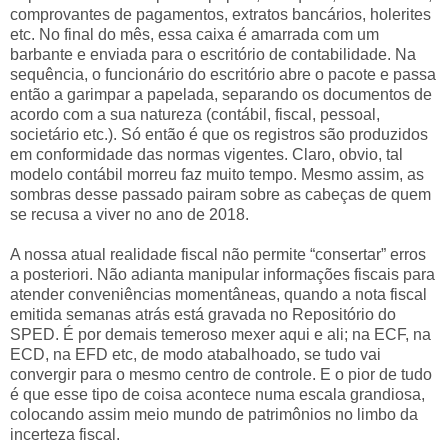
comprovantes de pagamentos, extratos bancários, holerites
etc. No final do mês, essa caixa é amarrada com um
barbante e enviada para o escritório de contabilidade. Na
sequência, o funcionário do escritório abre o pacote e passa
então a garimpar a papelada, separando os documentos de
acordo com a sua natureza (contábil, fiscal, pessoal,
societário etc.). Só então é que os registros são produzidos
em conformidade das normas vigentes. Claro, obvio, tal
modelo contábil morreu faz muito tempo. Mesmo assim, as
sombras desse passado pairam sobre as cabeças de quem
se recusa a viver no ano de 2018.
A nossa atual realidade fiscal não permite “consertar” erros
a posteriori. Não adianta manipular informações fiscais para
atender conveniências momentâneas, quando a nota fiscal
emitida semanas atrás está gravada no Repositório do
SPED. É por demais temeroso mexer aqui e ali; na ECF, na
ECD, na EFD etc, de modo atabalhoado, se tudo vai
convergir para o mesmo centro de controle. E o pior de tudo
é que esse tipo de coisa acontece numa escala grandiosa,
colocando assim meio mundo de patrimônios no limbo da
incerteza fiscal.