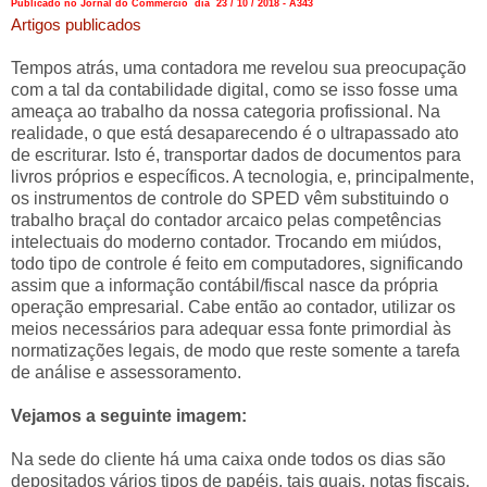
Publicado no Jornal do Commercio dia 23 / 10 / 2018 - A343
Artigos publicados
Tempos atrás, uma contadora me revelou sua preocupação
com a tal da contabilidade digital, como se isso fosse uma
ameaça ao trabalho da nossa categoria profissional. Na
realidade, o que está desaparecendo é o ultrapassado ato
de escriturar. Isto é, transportar dados de documentos para
livros próprios e específicos. A tecnologia, e, principalmente,
os instrumentos de controle do SPED vêm substituindo o
trabalho braçal do contador arcaico pelas competências
intelectuais do moderno contador. Trocando em miúdos,
todo tipo de controle é feito em computadores, significando
assim que a informação contábil/fiscal nasce da própria
operação empresarial. Cabe então ao contador, utilizar os
meios necessários para adequar essa fonte primordial às
normatizações legais, de modo que reste somente a tarefa
de análise e assessoramento.
Vejamos a seguinte imagem:
Na sede do cliente há uma caixa onde todos os dias são
depositados vários tipos de papéis, tais quais, notas fiscais,