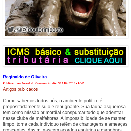
Reginaldo de Oliveira
Publicado no Jornal do Commercio dia 30 / 10 / 2018 - A344
Artigos publicados
Como sabemos todos nós, o ambiente político é
propositadamente sujo e repugnante. Sua fauna asquerosa
tem como missão primordial conspurcar tudo que adentrar
nesse clube de malfeitores. A impossibilidade de se manter
limpo, torna cada indivíduo refém de chantagens e ameaças
crescentes. Assim, nascem acordos espúrios e manobras