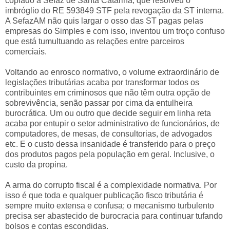
copiado a Sefaz de Santa Catarina, que resolveu o
imbróglio do RE 593849 STF pela revogação da ST interna.
A SefazAM não quis largar o osso das ST pagas pelas
empresas do Simples e com isso, inventou um troço confuso
que está tumultuando as relações entre parceiros
comerciais.
Voltando ao enrosco normativo, o volume extraordinário de
legislações tributárias acaba por transformar todos os
contribuintes em criminosos que não têm outra opção de
sobrevivência, senão passar por cima da entulheira
burocrática. Um ou outro que decide seguir em linha reta
acaba por entupir o setor administrativo de funcionários, de
computadores, de mesas, de consultorias, de advogados
etc. E o custo dessa insanidade é transferido para o preço
dos produtos pagos pela população em geral. Inclusive, o
custo da propina.
A arma do corrupto fiscal é a complexidade normativa. Por
isso é que toda e qualquer publicação fisco tributária é
sempre muito extensa e confusa; o mecanismo turbulento
precisa ser abastecido de burocracia para continuar tufando
bolsos e contas escondidas.