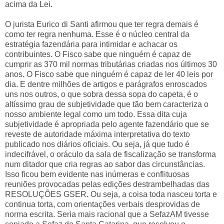
acima da Lei.
O jurista Eurico di Santi afirmou que ter regra demais é
como ter regra nenhuma. Esse é o núcleo central da
estratégia fazendária para intimidar e achacar os
contribuintes. O Fisco sabe que ninguém é capaz de
cumprir as 370 mil normas tributárias criadas nos últimos 30
anos. O Fisco sabe que ninguém é capaz de ler 40 leis por
dia. E dentre milhões de artigos e parágrafos enroscados
uns nos outros, o que sobra dessa sopa do capeta, é o
altíssimo grau de subjetividade que tão bem caracteriza o
nosso ambiente legal como um todo. Essa dita cuja
subjetividade é apropriada pelo agente fazendário que se
reveste de autoridade máxima interpretativa do texto
publicado nos diários oficiais. Ou seja, já que tudo é
indecifrável, o oráculo da sala de fiscalização se transforma
num ditador que cria regras ao sabor das circunstâncias.
Isso ficou bem evidente nas inúmeras e conflituosas
reuniões provocadas pelas edições destrambelhadas das
RESOLUÇÕES GSER. Ou seja, a coisa toda nasceu torta e
continua torta, com orientações verbais desprovidas de
norma escrita. Seria mais racional que a SefazAM tivesse