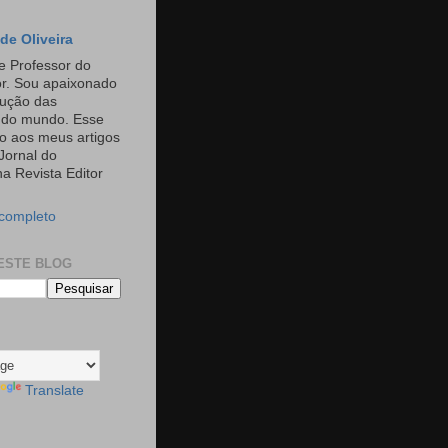
de Oliveira
e Professor do
or. Sou apaixonado
rução das
s do mundo. Esse
o aos meus artigos
Jornal do
a Revista Editor
 completo
ESTE BLOG
Translate