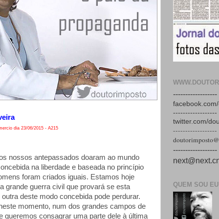
WWW.DOUTOR
------------------
facebook.com/
------------------
veira
twitter.com/do
ercio dia 23/06/2015 - A215
------------------
doutorimposto@
------------------
, os nossos antepassados doaram ao mundo
next@next.cn
ncebida na liberdade e baseada no princípio
omens foram criados iguais. Estamos hoje
QUEM SOU EU
 grande guerra civil que provará se esta
 outra deste modo concebida pode perdurar.
neste momento, num dos grandes campos de
a e queremos consagrar uma parte dele à última