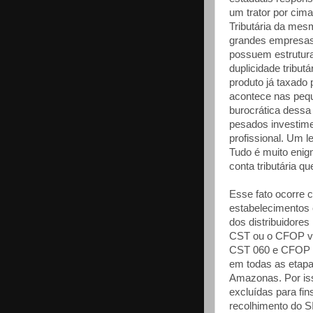
um trator por cim
Tributária da mes
grandes empresas
possuem estrutura 
duplicidade tribut
produto já taxado
acontece nas peq
burocrática dessa 
pesados investime
profissional. Um 
Tudo é muito enig
conta tributária q
Esse fato ocorre 
estabelecimentos
dos distribuidore
CST ou o CFOP vin
CST 060 e CFOP 5
em todas as etapa
Amazonas. Por is
excluídas para fi
recolhimento do S