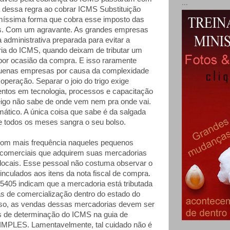
...
a dessa regra ao cobrar ICMS Substituição
míssima forma que cobra esse imposto das
. Com um agravante. As grandes empresas
administrativa preparada para evitar a
ária do ICMS, quando deixam de tributar um
 por ocasião da compra. E isso raramente
uenas empresas por causa da complexidade
operação. Separar o joio do trigo exige
ntos em tecnologia, processos e capacitação
leigo não sabe de onde vem nem pra onde vai.
mático. A única coisa que sabe é da salgada
ue todos os meses sangra o seu bolso.
com mais frequência naqueles pequenos
 comerciais que adquirem suas mercadorias
s locais. Esse pessoal não costuma observar o
culados aos itens da nota fiscal de compra.
405 indicam que a mercadoria está tributada
s de comercialização dentro do estado do
so, as vendas dessas mercadorias devem ser
ns de determinação do ICMS na guia de
IMPLES. Lamentavelmente, tal cuidado não é