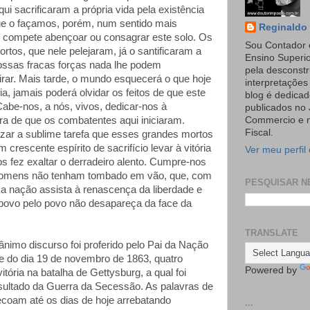
i sacrificaram a própria vida pela existência
que o façamos, porém, num sentido mais
Reginaldo 
 compete abençoar ou consagrar este solo. Os
Sou Contador 
ortos, que nele pelejaram, já o santificaram a
Ensino Superi
nossas fracas forças nada lhe podem
pela desconst
irar. Mais tarde, o mundo esquecerá o que hoje
interpretaçõe
via, jamais poderá olvidar os feitos de que este
blog é dedicad
Cabe-nos, a nós, vivos, dedicar-nos à
publicados no 
ra de que os combatentes aqui iniciaram.
Commercio e n
Fiscal.
zar a sublime tarefa que esses grandes mortos
 crescente espírito de sacrifício levar à vitória
Ver meu perfil
s fez exaltar o derradeiro alento. Cumpre-nos
homens não tenham tombado em vão, que, com
PESQUISAR N
 a nação assista à renascença da liberdade e
povo pelo povo não desapareça da face da
TRANSLATE
nimo discurso foi proferido pelo Pai da Nação
e do dia 19 de novembro de 1863, quatro
Powered by
tória na batalha de Gettysburg, a qual foi
esultado da Guerra da Secessão. As palavras de
coam até os dias de hoje arrebatando
...