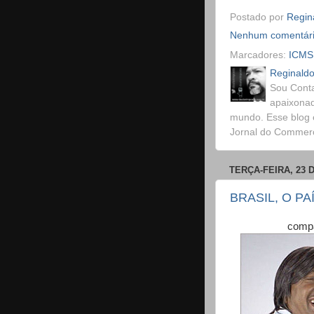
Postado por
Regina
Nenhum comentár
Marcadores:
ICMS
Reginaldo
Sou Conta
apaixonad
mundo. Esse blog 
Jornal do Commerci
TERÇA-FEIRA, 23 
BRASIL, O P
compa