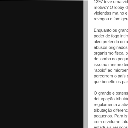
1397 teve uma vid
motivo? O lobby 
violentíssima no 
revogou o famigera
Enquanto os gran
poder de fogo int
alvo preferido do 
abusos originados
organismo fiscal 
do lombo do peque
isso ao mesmo te
“apoio” ao micro
percorrem o país 
que benefícios pa
O grande e ostens
deturpação tributár
regulamenta a ati
tributação diferen
pequenos. Para is
com o volume fatu
estaduais respon