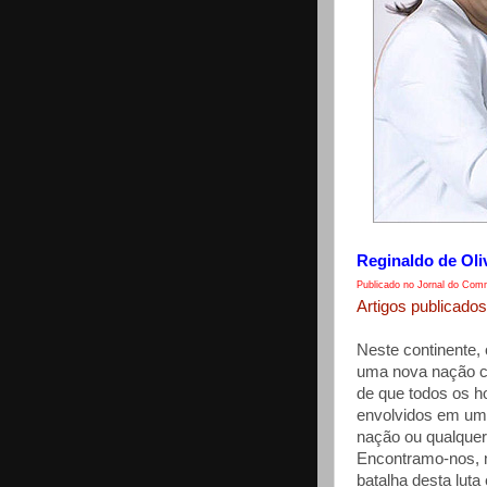
Reginaldo de Oli
Publicado no Jornal do Comm
Artigos publicados
Neste continente
uma nova nação co
de que todos os h
envolvidos em uma
nação ou qualquer
Encontramo-nos, 
batalha desta lut