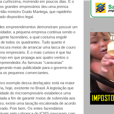
a curtíssima, morrendo em poucos dias. E o
dos grandes empresários deu uma prensa
então ministro Guido Mantega, que rapidinho
do dispositivo legal.
des empreendimentos demonstram possuir um
...
imidador, a pequena empresa continua sendo o
agente fazendário, a qual costuma engolir
 de todos os quadrantes. Tudo quanto é
procura meios de arrancar uma lasca de couro
no empresário. E o mais curioso é que faz
mpo em que propaga aos quatro ventos o
empreendedor. As famosas “caravanas”
gerando mais publicidade para o governo do
ra os pequenos comerciantes.
ivo exemplo dessa desfaçatez está na maior
ia, hoje, existente no Brasil. A legislação que
vidade do microempresário estabelece uma
ciada a fim de garantir meios de sobrevida aos
so, existe uma taxação escalonada de acordo
rado. Pois bem. Os entes fazendários
sáveis pela cobrança do ICMS passaram com