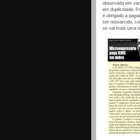
observado em vár
em duplicidade. P
é obrigado a paga
ser ressarcido, c
se vai mais uma l