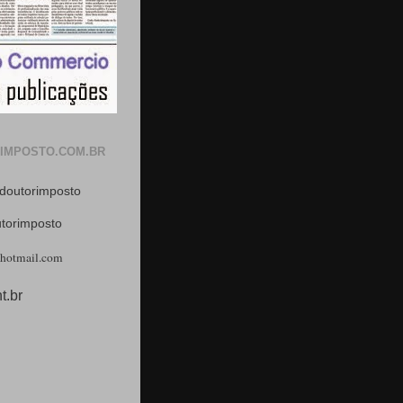
IMPOSTO.COM.BR
doutorimposto
utorimposto
hotmail.com
t.br