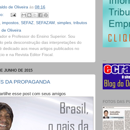
ldo de Oliveira
às
08:16
io:
,
impostos
,
SEFAZ
,
SEFAZAM
,
simples
,
tributos
 de Oliveira
dor e Professor do Ensino Superior. Sou
o pela desconstrução das interpretações do
é dedicado aos meus artigos publicados no
o e na Revista Editor Fiscal.
...
DE JUNHO DE 2015
AÍS DA PROPAGANDA
rtilhe esse post com seus amigos
FOTOS DAS P