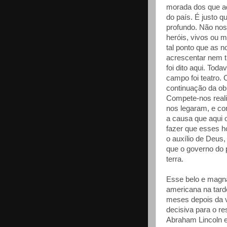
morada dos que aqu
do país. É justo 
profundo. Não nos
heróis, vivos ou m
tal ponto que as 
acrescentar nem t
foi dito aqui. Toda
campo foi teatro. 
continuação da ob
Compete-nos reali
nos legaram, e com
a causa que aqui o
fazer que esses 
o auxílio de Deus,
que o governo do 
terra.
Esse belo e magnâ
americana na tard
meses depois da vi
decisiva para o r
Abraham Lincoln e