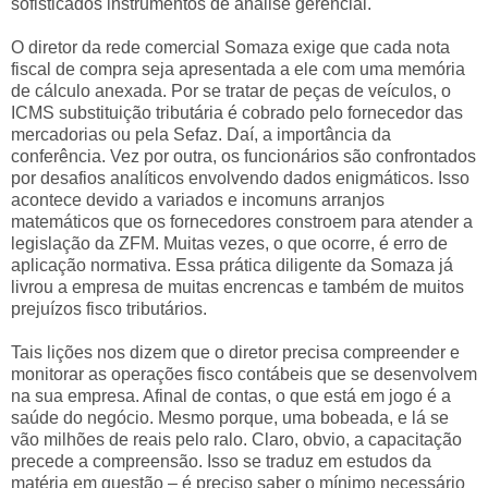
sofisticados instrumentos de análise gerencial.
O diretor da rede comercial Somaza exige que cada nota
fiscal de compra seja apresentada a ele com uma memória
de cálculo anexada. Por se tratar de peças de veículos, o
ICMS substituição tributária é cobrado pelo fornecedor das
mercadorias ou pela Sefaz. Daí, a importância da
conferência. Vez por outra, os funcionários são confrontados
por desafios analíticos envolvendo dados enigmáticos. Isso
acontece devido a variados e incomuns arranjos
matemáticos que os fornecedores constroem para atender a
legislação da ZFM. Muitas vezes, o que ocorre, é erro de
aplicação normativa. Essa prática diligente da Somaza já
livrou a empresa de muitas encrencas e também de muitos
prejuízos fisco tributários.
Tais lições nos dizem que o diretor precisa compreender e
monitorar as operações fisco contábeis que se desenvolvem
na sua empresa. Afinal de contas, o que está em jogo é a
saúde do negócio. Mesmo porque, uma bobeada, e lá se
vão milhões de reais pelo ralo. Claro, obvio, a capacitação
precede a compreensão. Isso se traduz em estudos da
matéria em questão – é preciso saber o mínimo necessário