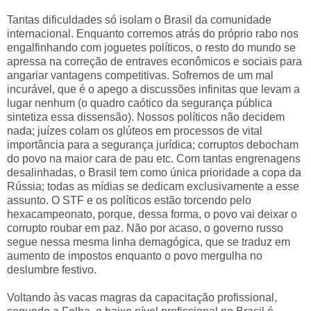
Tantas dificuldades só isolam o Brasil da comunidade
internacional. Enquanto corremos atrás do próprio rabo nos
engalfinhando com joguetes políticos, o resto do mundo se
apressa na correção de entraves econômicos e sociais para
angariar vantagens competitivas. Sofremos de um mal
incurável, que é o apego a discussões infinitas que levam a
lugar nenhum (o quadro caótico da segurança pública
sintetiza essa dissensão). Nossos políticos não decidem
nada; juízes colam os glúteos em processos de vital
importância para a segurança jurídica; corruptos debocham
do povo na maior cara de pau etc. Com tantas engrenagens
desalinhadas, o Brasil tem como única prioridade a copa da
Rússia; todas as mídias se dedicam exclusivamente a esse
assunto. O STF e os políticos estão torcendo pelo
hexacampeonato, porque, dessa forma, o povo vai deixar o
corrupto roubar em paz. Não por acaso, o governo russo
segue nessa mesma linha demagógica, que se traduz em
aumento de impostos enquanto o povo mergulha no
deslumbre festivo.
Voltando às vacas magras da capacitação profissional,