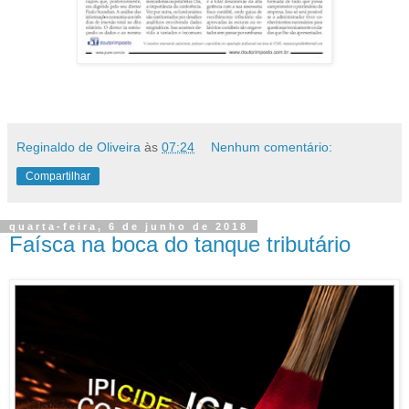
Reginaldo de Oliveira
às
07:24
Nenhum comentário:
Compartilhar
quarta-feira, 6 de junho de 2018
Faísca na boca do tanque tributário