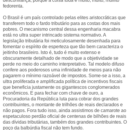
desconfiança, porque a coisa toda é muito, muito, muiiito
fedorenta.
O Brasil é um país controlado pelas elites aristocráticas que
transferem todo o fardo tributário para as costas dos mais
pobres. O mecanismo central dessa engenharia macabra
está no ultra super intrincado sistema normativo. A
legislação tributária foi meticulosamente desenhada para
fomentar o espírito de esperteza que tão bem caracteriza o
jeitinho brasileiro. Isto é, tudo é muito extenso e
obscuramente detalhado de modo que a objetividade se
perde no meio do caminho interpretativo. Tal modelo difuso
confere aos poderosos uma infinidade de meios para não
pagarem o mínimo razoável de impostos. Some-se a isso, a
ultra proliferada e amplificada política de incentivos fiscais
que beneficia justamente os gigantescos conglomerados
econômicos. E para fechar com chave de ouro, a
Procuradoria da República luta para cobrar dos grandes
contribuintes, o montante de trilhões de reais declarados e
não pagos. Fora tudo isso, ainda assistimos de camarote ao
espetaculoso perdão oficial de centenas de bilhões de reais
das dívidas tributárias, também dos grandes contribuintes. O
poço da balbúrdia fiscal não tem fundo.