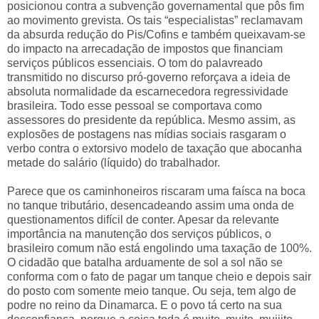
posicionou contra a subvenção governamental que pôs fim
ao movimento grevista. Os tais “especialistas” reclamavam
da absurda redução do Pis/Cofins e também queixavam-se
do impacto na arrecadação de impostos que financiam
serviços públicos essenciais. O tom do palavreado
transmitido no discurso pró-governo reforçava a ideia de
absoluta normalidade da escarnecedora regressividade
brasileira. Todo esse pessoal se comportava como
assessores do presidente da república. Mesmo assim, as
explosões de postagens nas mídias sociais rasgaram o
verbo contra o extorsivo modelo de taxação que abocanha
metade do salário (líquido) do trabalhador.
Parece que os caminhoneiros riscaram uma faísca na boca
no tanque tributário, desencadeando assim uma onda de
questionamentos difícil de conter. Apesar da relevante
importância na manutenção dos serviços públicos, o
brasileiro comum não está engolindo uma taxação de 100%.
O cidadão que batalha arduamente de sol a sol não se
conforma com o fato de pagar um tanque cheio e depois sair
do posto com somente meio tanque. Ou seja, tem algo de
podre no reino da Dinamarca. E o povo tá certo na sua