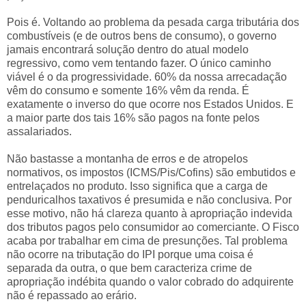
Pois é. Voltando ao problema da pesada carga tributária dos
combustíveis (e de outros bens de consumo), o governo
jamais encontrará solução dentro do atual modelo
regressivo, como vem tentando fazer. O único caminho
viável é o da progressividade. 60% da nossa arrecadação
vêm do consumo e somente 16% vêm da renda. É
exatamente o inverso do que ocorre nos Estados Unidos. E
a maior parte dos tais 16% são pagos na fonte pelos
assalariados.
Não bastasse a montanha de erros e de atropelos
normativos, os impostos (ICMS/Pis/Cofins) são embutidos e
entrelaçados no produto. Isso significa que a carga de
penduricalhos taxativos é presumida e não conclusiva. Por
esse motivo, não há clareza quanto à apropriação indevida
dos tributos pagos pelo consumidor ao comerciante. O Fisco
acaba por trabalhar em cima de presunções. Tal problema
não ocorre na tributação do IPI porque uma coisa é
separada da outra, o que bem caracteriza crime de
apropriação indébita quando o valor cobrado do adquirente
não é repassado ao erário.