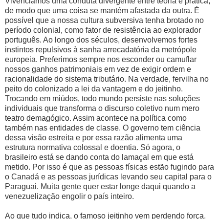
Vivenciamos uma conduta divergente entre teoria e prática,
de modo que uma coisa se mantém afastada da outra. É
possível que a nossa cultura subversiva tenha brotado no
período colonial, como fator de resistência ao explorador
português. Ao longo dos séculos, desenvolvemos fortes
instintos repulsivos à sanha arrecadatória da metrópole
europeia. Preferimos sempre nos esconder ou camuflar
nossos ganhos patrimoniais em vez de exigir ordem e
racionalidade do sistema tributário. Na verdade, fervilha no
peito do colonizado a lei da vantagem e do jeitinho.
Trocando em miúdos, todo mundo persiste nas soluções
individuais que transforma o discurso coletivo num mero
teatro demagógico. Assim acontece na política como
também nas entidades de classe. O governo tem ciência
dessa visão estreita e por essa razão alimenta uma
estrutura normativa colossal e doentia. Só agora, o
brasileiro está se dando conta do lamaçal em que está
metido. Por isso é que as pessoas físicas estão fugindo para
o Canadá e as pessoas jurídicas levando seu capital para o
Paraguai. Muita gente quer estar longe daqui quando a
venezuelização engolir o país inteiro.
Ao que tudo indica, o famoso jeitinho vem perdendo força.