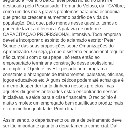
segundo a Folha, o baixo nível profissional no Brasil é
destacado pelo Pesquisador Fernando Veloso, da FGV/Ibre,
como um dos mais graves problemas para uma economia
que precisa crescer e aumentar o padrão de vida da
população. Daí, que, pelo menos nesse quesito, temos o
poder de fazer a diferença. A palavra de ordem é
CAPACITAÇÃO PROFISSIONAL intensiva. Toda empresa
deveria incorporar o espírito do aclamado escritor Peter
Senge e das suas proposições sobre Organizações do
Aprendizado. Ou seja, já que o sistema educacional regular
não cumpriu com o seu papel, só resta então ao
empresariado terminar a construção desse profissional
incompleto. O jeito é investir pesado num programa
constante e abrangente de treinamentos, palestras, oficinas,
jogos educativos etc. Alguns céticos podem até achar que é
um erro despender tanto dinheiro nesses projetos, mas
aqueles dirigentes antenados estão encontrando nessas
iniciativas, a saída para a crise financeira. O raciocínio é
muito simples: um empregado bem qualificado produz mais
e com melhor qualidade. Ponto final.
Assim sendo, o departamento ou sala de treinamento deve
ser tão importante quanto o departamento comercial. Daí,