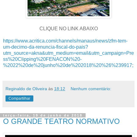
CLIQUE NO LINK ABAIXO
https://www.acritica.com/channels/manaus/news/zfm-tem-
um-decimo-da-renuncia-fiscal-do-pais?
utm_source=akna&utm_medium=email&utm_campaign=Pre
ss%20Clipping%20FENACON%20-
%2022%20de%20junho%20de%202018%20%26%239917;
Reginaldo de Oliveira
às
18:12
Nenhum comentário:
Compartilhar
terça-feira, 19 de junho de 2018
O GRANDE TEATRO NORMATIVO