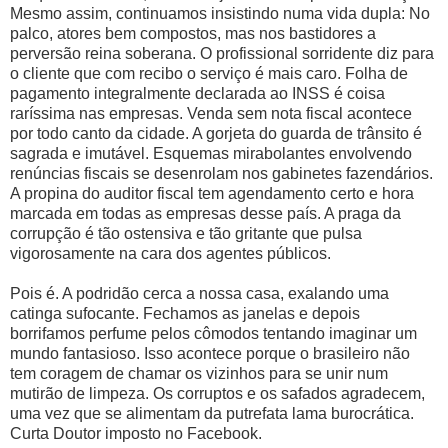
Mesmo assim, continuamos insistindo numa vida dupla: No
palco, atores bem compostos, mas nos bastidores a
perversão reina soberana. O profissional sorridente diz para
o cliente que com recibo o serviço é mais caro. Folha de
pagamento integralmente declarada ao INSS é coisa
raríssima nas empresas. Venda sem nota fiscal acontece
por todo canto da cidade. A gorjeta do guarda de trânsito é
sagrada e imutável. Esquemas mirabolantes envolvendo
renúncias fiscais se desenrolam nos gabinetes fazendários.
A propina do auditor fiscal tem agendamento certo e hora
marcada em todas as empresas desse país. A praga da
corrupção é tão ostensiva e tão gritante que pulsa
vigorosamente na cara dos agentes públicos.
Pois é. A podridão cerca a nossa casa, exalando uma
catinga sufocante. Fechamos as janelas e depois
borrifamos perfume pelos cômodos tentando imaginar um
mundo fantasioso. Isso acontece porque o brasileiro não
tem coragem de chamar os vizinhos para se unir num
mutirão de limpeza. Os corruptos e os safados agradecem,
uma vez que se alimentam da putrefata lama burocrática.
Curta Doutor imposto no Facebook.