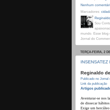
Nenhum comentár
Marcadores:
cidad
Reginaldo
Sou Conta
apaixonad
mundo. Esse blog 
Jornal do Commerci
TERÇA-FEIRA, 2 D
INSENSATEZ
Reginaldo de
Publicado no Jorna
Link da publicação
Artigos publicad
Aventurar-se nos l
de dissecar hábitos
Exige um hercúleo 