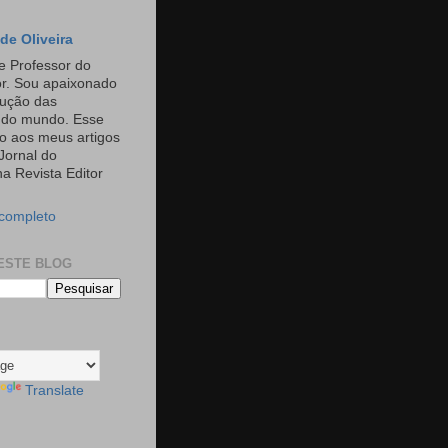
de Oliveira
e Professor do
or. Sou apaixonado
rução das
s do mundo. Esse
o aos meus artigos
Jornal do
a Revista Editor
 completo
ESTE BLOG
Translate