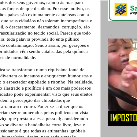
dos dos seus governos, saindo às ruas para
s as forças de que dispõem. Por esse motivo, os
tos países são extremamente cautelosos com a
to que seus cidadãos não toleram incompetência e
il, o descaramento, desmandos, corrupção, são
vascularização no tecido social. Parece que todo
...
ura, toda palavra provinda do ente público
 de contaminação. Sendo assim, por gerações e
ormidades vêm sendo catalisadas pela química
res de normalidade.
tica se transformou numa riquíssima fonte de
 divertem os incautos e enriquecem humoristas e
o o espectador espoliado e risonho. Na realidade,
ão alastrado e prolífico é um dos mais poderosos
idadão pode experimentar, visto que seus efeitos
edem a percepção das chibatadas que
 arrancam o couro. Poder-se-ia dizer que os
eriam ser remunerados pelos políticos em vista
viço que prestam a esse pessoal; considerando
 se diverte a bandalheira corre livre, leve e
essionante é que todas as artimanhas ignóbeis