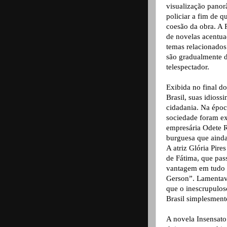
visualização panor
policiar a fim de 
coesão da obra. A 
de novelas acentu
temas relacionados
são gradualmente de
telespectador.
Exibida no final d
Brasil, suas idioss
cidadania. Na époc
sociedade foram e
empresária Odete R
burguesa que ainda
A atriz Glória Pire
de Fátima, que pas
vantagem em tudo q
Gerson”. Lamentav
que o inescrupulos
Brasil simplesmente
A novela Insensat