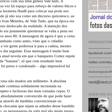
óricos com sua irmã gêmea Vale tudo. A
sa vez há espaço para reforço de valores éticos e
a faxineira Haidê para colocar sua prole nos
dade já não soa como um discurso quixotesco, ao
to Ivan Meireles, de Vale Tudo, que na época era
uo deslocado da realidade. A intenção dos
o era justamente questionar se valia a pena ser
dos anos 80. A mensagem de agora é que a coisa
hambada como antes, visto que o cidadão
WWW.DOUTOR
 a ver gente poderosa ir para a cadeia, mesmo
------------------
 no dia seguinte. Essa mensagem é muito bem
facebook.com/
da atual novela em que o banqueiro Cortez repete
------------------
 da “banana”, só que com resultado bem
twitter.com/do
ão foi preso e condenado – algo impensável há
------------------
doutorimposto@
------------------
coisa não mudou um milímetro. A absoluta
next@next.cn
ade continua solidamente incrustada na
ruptos e facínoras das mais variadas cepas. O
QUEM SOU EU
 absolutamente convencido de que pode fazer
ja através de medidas convencionais ou
is chocante que sejam as atitudes desse bandido
o, os personagens da vida real são muito piores.