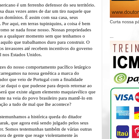
ericano é um ferrenho defensor do seu território.
sa duas vezes antes de dar um tiro naquele que
eus domínios. É assim com sua casa, seus
Curta nossa p
s. Por aqui, em terras tupiniquins, a coisa é bem
como se nada fosse nosso. Nossas propriedades
as a qualquer momento sem que tenhamos o
...
 aquilo que trabalhamos duro para construir. O
 os invasores até recebem incentivos do governo
l nos Estados Unidos.
ízes do nosso comportamento pacífico letárgico
carregamos na nossa genética a marca do
ador que veio de Portugal com a finalidade
car daqui o que pudesse para depois retornar ao
erá que existe algum elemento maquiavélico que
ente na veia do povo brasileiro para mantê-lo em
nação a tudo de mal que lhe acontece?
stemunhamos a histórica queda do ditador
rak, que agora está sendo julgado pelos seus
r. Somos testemunhas também de várias outras
ora de gente que reage violentamente às