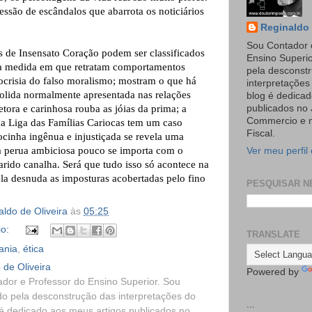
essão de escândalos que abarrota os noticiários
Reginaldo 
Sou Contador 
 de Insensato Coração podem ser classificados
Ensino Superi
a medida em que retratam comportamentos
pela desconst
ocrisia do falso moralismo; mostram o que há
interpretaçõe
olida normalmente apresentada nas relações
blog é dedicad
etora e carinhosa rouba as jóias da prima; a
publicados no 
Commercio e n
 da Liga das Famílias Cariocas tem um caso
Fiscal.
ocinha ingênua e injustiçada se revela uma
a perua ambiciosa pouco se importa com o
Ver meu perfil
arido canalha. Será que tudo isso só acontece na
ela desnuda as imposturas acobertadas pelo fino
PESQUISAR N
ldo de Oliveira
às
05:25
io:
TRANSLATE
ania
,
ética
 de Oliveira
Powered by
dor e Professor do Ensino Superior. Sou
o pela desconstrução das interpretações do
...
é dedicado aos meus artigos publicados no