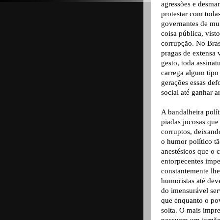
agressões e desman
protestar com toda
governantes de mui
coisa pública, vis
corrupção. No Bras
pragas de extensa 
gesto, toda assinat
carrega algum tipo
gerações essas def
social até ganhar a
A bandalheira polí
piadas jocosas que
corruptos, deixand
o humor político t
anestésicos que o c
entorpecentes imp
constantemente lhe
humoristas até dev
do imensurável ser
que enquanto o povo
solta. O mais impr