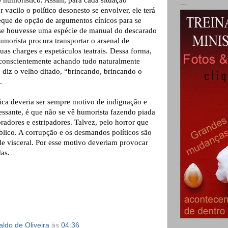
humorístico. Assim, para cada situação
...
vacilo o político desonesto se envolver, ele terá
eque de opção de argumentos cínicos para se
se houvesse uma espécie de manual do descarado
umorista procura transportar o arsenal de
uas charges e espetáculos teatrais. Dessa forma,
nconscientemente achando tudo naturalmente
diz o velho ditado, “brincando, brincando o
.
tica deveria ser sempre motivo de indignação e
ressante, é que não se vê humorista fazendo piada
radores e estripadores. Talvez, pelo horror que
úblico. A corrupção e os desmandos políticos são
e visceral. Por esse motivo deveriam provocar
das.
ldo de Oliveira
às
04:36