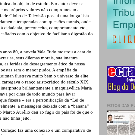
âmica do objeto de estudo. E o autor deve se
que os próprios valores não comprometam a
Rede Globo de Televisão possui uma longa lista
adamente temperadas com questões morais, onde
 à cidadania, preconceito, comportamento etc.,
sfiados com o objetivo de facilitar a digestão do
os anos 80, a novela Vale Tudo mostrou a cara do
incrasias, seus dilemas morais, sua imatura
...
a, as feridas do desregramento ético da nossa
xpostas sem o menor pudor. A empáfia da
oitman ilustrava muito bem o universo da elite
 carregava o ranço aristocrático do século XIX.
s interpretou brilhantemente a maquiavélica Maria
sava por cima de todo mundo para levar
ue fizesse – era a personificação da “Lei de
FOTOS DAS P
elmente, a mensagem deixada com a “banana”
o Marco Aurélio deu ao fugir do país foi de que o
 não tinha jeito.
o Coração faz uma conexão e um comparativo de