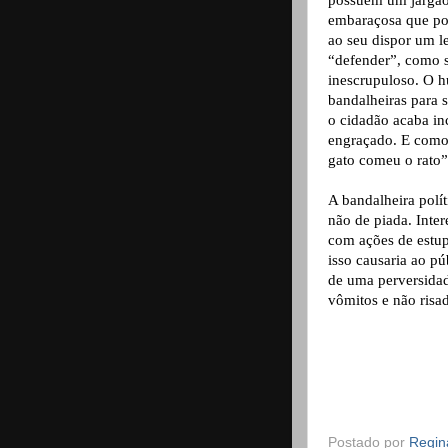
possuem um jargão 
embaraçosa que por 
ao seu dispor um l
“defender”, como 
inescrupuloso. O h
bandalheiras para s
o cidadão acaba i
engraçado. E como 
gato comeu o rato”
A bandalheira polí
não de piada. Inte
com ações de estup
isso causaria ao p
de uma perversidad
vômitos e não risa
Postado por
Regina