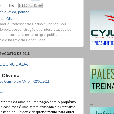
io:
...
ania
,
ética
,
política
 de Oliveira
dor e Professor do Ensino Superior. Sou
o pela desconstrução das interpretações do
é dedicado aos meus artigos publicados no
o e na Revista Editor Fiscal.
E AGOSTO DE 2011
...
 DESNUDADA
 Oliveira
l do Commercio AM em 02/08/2011
os
abirintos da alma de uma nação com o propósito
...
 e costumes é uma tarefa arriscada e extenuante.
estado de lucidez e desprendimento para obter