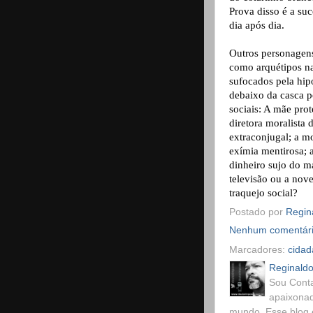
Prova disso é a suc
dia após dia.
Outros personagens
como arquétipos n
sufocados pela hip
debaixo da casca p
sociais: A mãe prot
diretora moralista
extraconjugal; a m
exímia mentirosa; 
dinheiro sujo do m
televisão ou a nov
traquejo social?
Postado por
Regina
Nenhum comentár
Marcadores:
cidad
Reginaldo
Sou Conta
apaixonad
mundo. Esse blog 