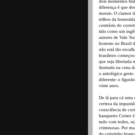
dois momentos hist
diferença é que des
morais. O clamor d
trilhos da honesti
contrário do corre
tido como um ingên
autores de Vale Tud
honesto no Brasil 
não está tão escul
brasileiro começou
que seja libertada
ilustrada na cena 
o antológico gesto
diferente: o figur
vinte anos.
De lá para cá uma 
certeza da impunid
consciência de cor
banqueiro Cortez é
tudo com todos, se
criminosas. Por ma
do colarinho branc