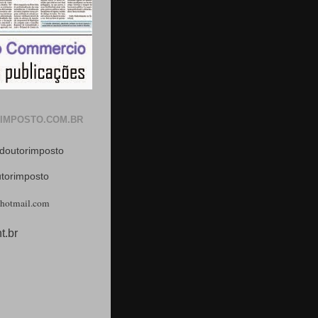
IMPOSTO.COM.BR
doutorimposto
utorimposto
hotmail.com
t.br