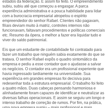
estados da federação. E assim foi feito. O empreendimento
subiu, subiu até que começou a engasgar. A parca
experiência administrativa e a pouca habilidade para lidar
com a burocracia empresarial atropelou o espírito
empreendedor do senhor Rafael. Clientes não pagavam,
filiais deviam muito à matriz, controles internos não
funcionavam, faltavam procedimentos e políticas comerciais
etc. Resumo da ópera, o melhor a fazer era liquidar tudo e
viver do saldo patrimonial.
Eis que um estudante de contabilidade foi contratado para
fazer um trabalho que ninguém sabia exatamente do que se
tratava. O senhor Rafael expôs o quadro sintomático da
empresa e pediu a esse contador que o ajudasse a salvar
os negócios. O contador era um profissional experiente que
havia ingressado tardiamente na universidade. Sua
experiência em grandes empresas foi decisiva para
redesenhar toda a estrutura empresarial. O trabalho foi feito
a quatro mãos. Duas cabeças pensando harmoniosa e
alinhadamente foram capazes de identificar e neutralizar as
diversas falhas operacionais. E assim se seguiu um longo e
intenso trabalho de correção de rumos. Por fim, na prática,
uma nova empresa surgiu – mais profissional e mais