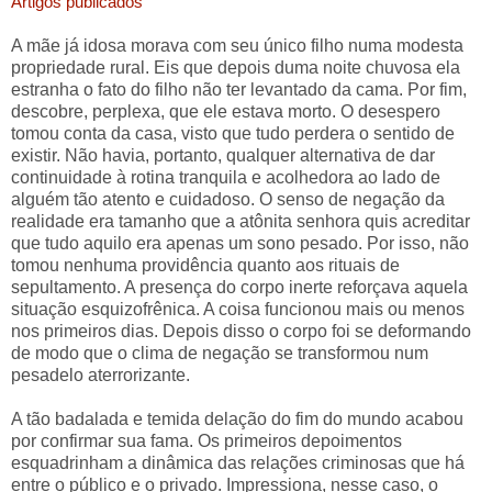
Artigos publicados
A mãe já idosa morava com seu único filho numa modesta
propriedade rural. Eis que depois duma noite chuvosa ela
estranha o fato do filho não ter levantado da cama. Por fim,
descobre, perplexa, que ele estava morto. O desespero
tomou conta da casa, visto que tudo perdera o sentido de
existir. Não havia, portanto, qualquer alternativa de dar
continuidade à rotina tranquila e acolhedora ao lado de
alguém tão atento e cuidadoso. O senso de negação da
realidade era tamanho que a atônita senhora quis acreditar
que tudo aquilo era apenas um sono pesado. Por isso, não
tomou nenhuma providência quanto aos rituais de
sepultamento. A presença do corpo inerte reforçava aquela
situação esquizofrênica. A coisa funcionou mais ou menos
nos primeiros dias. Depois disso o corpo foi se deformando
de modo que o clima de negação se transformou num
pesadelo aterrorizante.
A tão badalada e temida delação do fim do mundo acabou
por confirmar sua fama. Os primeiros depoimentos
esquadrinham a dinâmica das relações criminosas que há
entre o público e o privado. Impressiona, nesse caso, o