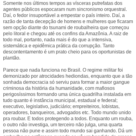
Somente nos últimos tempos as vísceras putrefatas dos
agentes públicos espocaram num sincronismo orquestral.
Daí, o fedor insuportável a empestar o país inteiro. Daí, a
razão de tanta decepção de homens e mulheres que ficaram
sem opção diante do tsunami de roubalheira que começou
pelo litoral e chegou até os confins da Amazônia. A raiz de
todo mal, portanto, nada mais é do que a intensiva,
sistemática e epidêmica prática da corrupção. Tanto
descontentamento é um prato cheio para os oportunistas de
plantão.
Parece que nada funciona no Brasil. O regime militar foi
demonizado por atrocidades hediondas, enquanto que a tão
sonhada democracia só serviu para formar a maior gangue
criminosa da história da humanidade, com mafiosos
perigosíssimos formando uma única quadrilha instalada em
tudo quanto é instância municipal, estadual e federal;
executivo, legislativo, judiciário; empreiteiros, lobistas,
operadores, banqueiros, advogados etc. Todo mundo unido
pra roubar. E todos protegendo a todos. Enquanto um rouba,
o outro não investiga, um terceiro não julga, uma quarta
pessoa não pune e assim todo mundo sai ganhando. Dá um