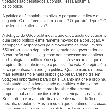
tibetanos são desafiados a construir essa alquimia
psicológica.
A política está mortinha da silva. A pergunta que fica é a
seguinte: O que faremos com o corpo? O que virá depois? O
que temos de alternativa?
A delação da Odebrecht mostra que cada gesto do ocupante
dum cargo político é inteiramente movido pela corrupção. A
corrupção é responsável pelo movimento de cada um dos
650 músculos do deputado, do senador, do governador etc.
A corrupção substitui a glicose nos processos metabólicos
da fisiologia do político. Ou seja, ele só se mexe a toque de
propina. Sem dinheiro sujo o político não vota. A propina é a
força propulsora da energia política. Quanto mais dinheiro,
mais entusiasmo e mais disposição para varar noites em
votações importantes para o país. Quanto maior é a propina,
mais autêntica é a honestidade do político. A firmeza no
olhar e a convicção de nobres ideais é diretamente
proporcional aos depósitos existentes em paraísos fiscais.
Se o político é acanhado, fica evidente sua condição de
mocinha debutante. Mas, à medida que o patrimônio cresce,
a voz engrossa e o peito tufa sob ternos luxuosos e bem