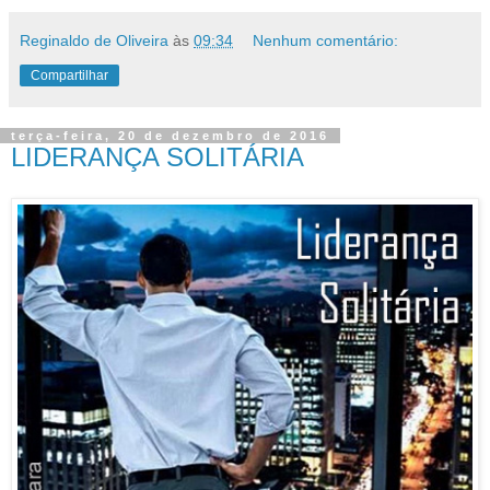
Reginaldo de Oliveira
às
09:34
Nenhum comentário:
Compartilhar
terça-feira, 20 de dezembro de 2016
LIDERANÇA SOLITÁRIA