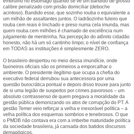
embrulho no estômago quando se vê um bandido de grosso
calibre penalizado com prisão domiciliar (deboche
acintoso). Bandido esse, que sozinho rouba o equivalente a
um milhão de assaltantes juntos. O ladrãozinho fuleiro que
rouba cem reais é linchado e preso numa cela imunda, mas
quem rouba cem milhões é chamado de excelência num
julgamento de mentirinha. Na percepção do atônito cidadão
honesto, não há um só cantinho limpo; o nível de confiança
em TODAS as instituições é simplesmente ZERO.
O brasileiro despertou no meio dessa imundície, onde
faxineiros oficiais são os primeiros a emporcalhar o
ambiente. O presidente ilegítimo que ocupa a chefia do
executivo federal derrubou sua antecessora por uma
questão burocrática pontual e depois disso trouxe para junto
de si uma legião de suspeitos por crimes pavorosos – um
absoluto contrassenso de quem pregava a moralidade da
gestão pública demonizando os atos de corrupção do PT. A
gestão Temer veio reforçar a velha e inexorável política – a
velha política dos esquemas sombrios e tenebrosos. O que
o PMDB não contava era com a imberbe maturidade política
da sociedade brasileira, já cansada dos batidos discursos
demagógicos.