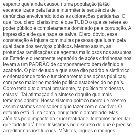
espanto que ainda causou numa população já tão
escandalizada pela farta e intermitente sequência de
denúncias envolvendo todas as colorações partidárias. O
que ficou claro, claríssimo, é que TUDO o que se refere ao
poder público é completamente dominado pela corrupção. A
impressão é de que nada se salva. Claro, óbvio, essa
constatação é injusta com muitas pessoas que lutam pela
qualidade dos serviços públicos. Mesmo assim, as
profundas ramificações de agentes maliciosos nos assuntos
de Estado e o recorrente repertório de ações criminosas nos
levam a um PADRÃO de comportamento bem definido e
acabado. O pior de tudo é que esse dito padrão é sistêmico
e orientador de todo o funcionamento das ações públicas,
com peso maior no modelo político estabelecido no país.
Como teria dito o atual presidente, “a política tem dessas
coisas”. Tal afirmação é a síntese daquilo que mais
tememos admitir: Nosso sistema político morreu e mesmo
assim estamos sem saber o que fazer com o cadáver. O
defunto está lá, na cama, enrijecido e amarelado. Mas,
atônitos pelo impacto da cruel realidade, tentamos acreditar
que tudo ficará bem. Insistimos no discurso de que é preciso
acreditar nas instituições. Místicos, iogues e monges