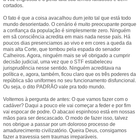
cortados.
O fato é que a coisa avacalhou dum jeito tal que está todo
mundo desorientado. O cenário é muito preocupante porque
a confiança da população é simplesmente zero. Ninguém
em sã consciência acredita em mais nada nesse país. Há
poucos dias presenciamos ao vivo e em cores a queda da
mais alta Corte, que tombou pela espada do senador
Calheiros. Agora, ninguém mais se vê obrigado a cumprir
decisão judicial, uma vez que o STF estabeleceu
jurisprudência nesse sentido. Ninguém acreditava na
política e, agora, também, ficou claro que os três poderes da
república são uniformes no seu funcionamento disfuncional.
Ou seja, o dito PADRÃO vale pra todo mundo.
Voltemos à pergunta de antes: O que vamos fazer com o
cadáver? Daqui a pouco ele vai começar a feder e por fim
vai espocar de podre. O abacaxi espinhoso está em nossas
mãos para ser descascado. O modo de fazer isso, talvez
nos obrigue a passar por um doloroso processo de
amadurecimento civilizatório. Queira Deus, consigamos
fazer a travessia sem traumas irreparáveis.