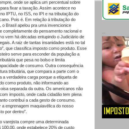
empre, onde se aplica um percentual sobre
para fixar a taxação. Assim acontece no
no IPTU, no ISS, no IPI e na tributação do
cano. Pois é. Em relação à tributação do
, o Brasil apelou pra uma invencionice
ge completamente do pensamento racional e
...
o vem há décadas entupindo o Judiciário de
gais. A raiz de tantas insanidades está no tal
ro”, que classifica imposto como produto. Esse
eiro serve para esconder da população a
ributária que pesa no bolso e limita
capacidade de consumo. Outra consequência
eitura tributária, que compara a parte com o
a a verdadeira carga porque a etiqueta de
tudo como produto, não informando ao
oisa separada da outra. Os americanos não
 com imposto, onde cada cidadão tem plena
anto contribui a cada gesto de consumo.
r a engrenagem maquiavélica do nosso
o por dentro”.
 varejista compre uma determinada
 100,00, onde estabelece 20% de custo