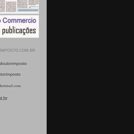
IMPOSTO.COM.BR
doutorimposto
utorimposto
hotmail.com
t.br