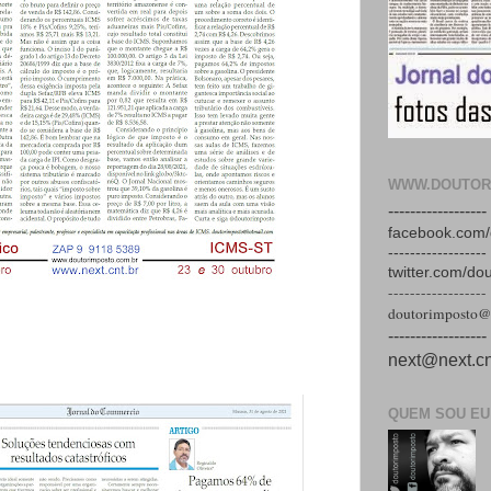
WWW.DOUTOR
------------------
facebook.com/
------------------
twitter.com/do
------------------
doutorimposto@
------------------
next@next.cn
QUEM SOU EU