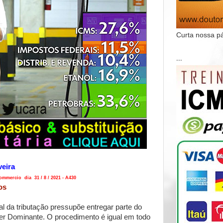
Curta nossa p
...
veira
mmercio dia 31 / 8 / 2021 - A430
os
l da tributação pressupõe entregar parte do
er Dominante. O procedimento é igual em todo