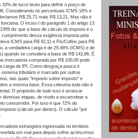
...
 10% de lucro bruto para definir o preço de
86. Considerando os percentuais ICMS 18% e
 teríamos R$ 25,71 mais R$ 13,21. Mas não é
funciona. O inciso I do parágrafo 1 do artigo 13
1999 diz que a base de cálculo do imposto é o
O cumprimento dessa exigência imposta pela
leva ICMS para R$ 42,11 e Pis/Cofins para R$
, a verdadeira carga é de 29,48% (ICMS) e de
s) quando se considera a base de R$ 142,86. É
na mercadoria comprada por R$ 100,00 pode
a carga de IPI. Como desgraça pouca é
sistema tributário é marcado por outros
ios, tais quais “imposto sobre imposto” e
sobre a mesma base. Essa celeuma toda não é
ental. O propósito de tudo isso é arrancar
m diversas etapas, de modo a escamotear a
pelo consumidor. Por isso é que 72% do
mposto (cálculo por dentro). O cálculo “por
.
cadoria estrangeira ingressada no território
ertida em real para depois sofrer acréscimos