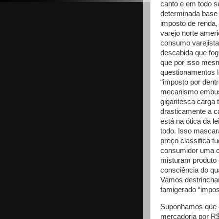
canto e em todo s
determinada base 
imposto de renda, 
varejo norte ameri
consumo varejista
descabida que fo
que por isso mesm
questionamentos le
“imposto por dent
mecanismo embust
gigantesca carga t
drasticamente a 
está na ótica da l
todo. Isso mascar
preço classifica 
consumidor uma c
misturam produto
consciência do qu
Vamos destrincha
famigerado “impost
Suponhamos que o
mercadoria por R$