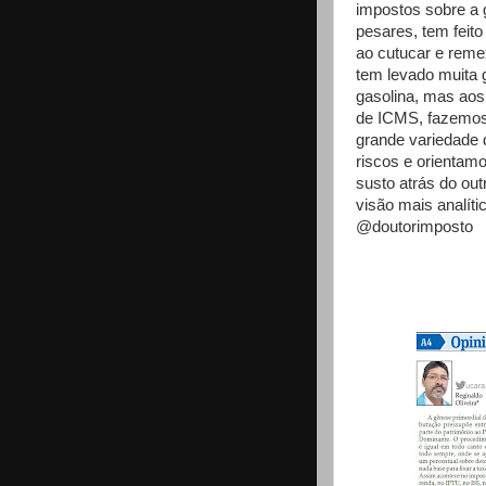
impostos sobre a 
pesares, tem feito
ao cutucar e remex
tem levado muita 
gasolina, mas ao
de ICMS, fazemos 
grande variedade 
riscos e orienta
susto atrás do ou
visão mais analíti
@doutorimposto