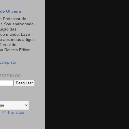
de Oliveira
e Professor do
or. Sou apaixonado
rução das
s do mundo. Esse
o aos meus artigos
Jornal do
a Revista Editor
 completo
ESTE BLOG
Translate