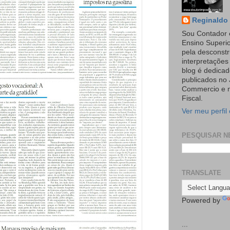
Reginaldo 
Sou Contador 
Ensino Superi
pela desconst
interpretaçõe
blog é dedicad
publicados no 
Commercio e n
Fiscal.
Ver meu perfil
PESQUISAR N
TRANSLATE
Powered by
...