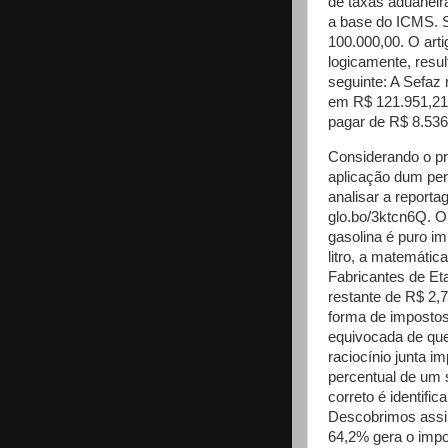
de taxas aduaneira
a base do ICMS. 
100.000,00. O arti
logicamente, resul
seguinte: A Sefaz 
em R$ 121.951,21 
pagar de R$ 8.536
Considerando o pri
aplicação dum per
analisar a reporta
glo.bo/3ktcn6Q. O
gasolina é puro i
litro, a matemátic
Fabricantes de Et
restante de R$ 2,7
forma de imposto
equivocada de que
raciocínio junta i
percentual de um 
correto é identifi
Descobrimos assi
64,2% gera o imp