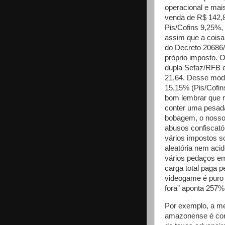
operacional e mais
venda de R$ 142,
Pis/Cofins 9,25%,
assim que a coisa 
do Decreto 20686/
próprio imposto. 
dupla Sefaz/RFB e
21,64. Desse modo
15,15% (Pis/Cofin
bom lembrar que 
conter uma pesad
bobagem, o nosso 
abusos confiscatór
vários impostos 
aleatória nem acid
vários pedaços e
carga total paga 
videogame é puro i
fora” aponta 257%
Por exemplo, a mer
amazonense é conv