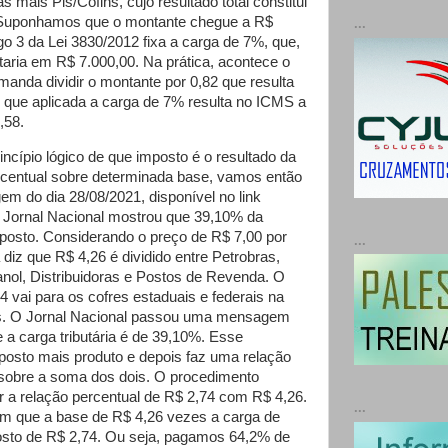
s mais Pis/Cofins, cujo resultado total constitui
Suponhamos que o montante chegue a R$
...
go 3 da Lei 3830/2012 fixa a carga de 7%, que,
taria em R$ 7.000,00. Na prática, acontece o
manda dividir o montante por 0,82 que resulta
que aplicada a carga de 7% resulta no ICMS a
,58.
ncípio lógico de que imposto é o resultado da
centual sobre determinada base, vamos então
gem do dia 28/08/2021, disponível no link
 Jornal Nacional mostrou que 39,10% da
mposto. Considerando o preço de R$ 7,00 por
...
a diz que R$ 4,26 é dividido entre Petrobras,
anol, Distribuidoras e Postos de Revenda. O
4 vai para os cofres estaduais e federais na
s. O Jornal Nacional passou uma mensagem
 a carga tributária é de 39,10%. Esse
mposto mais produto e depois faz uma relação
sobre a soma dos dois. O procedimento
car a relação percentual de R$ 2,74 com R$ 4,26.
...
m que a base de R$ 4,26 vezes a carga de
osto de R$ 2,74. Ou seja, pagamos 64,2% de