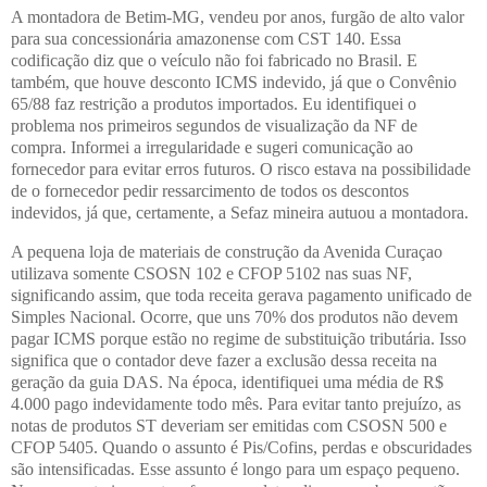
A montadora de Betim-MG, vendeu por anos, furgão de alto valor
para sua concessionária amazonense com CST 140. Essa
codificação diz que o veículo não foi fabricado no Brasil. E
também, que houve desconto ICMS indevido, já que o Convênio
65/88 faz restrição a produtos importados. Eu identifiquei o
problema nos primeiros segundos de visualização da NF de
compra. Informei a irregularidade e sugeri comunicação ao
fornecedor para evitar erros futuros. O risco estava na possibilidade
de o fornecedor pedir ressarcimento de todos os descontos
indevidos, já que, certamente, a Sefaz mineira autuou a montadora.
A pequena loja de materiais de construção da Avenida Curaçao
utilizava somente CSOSN 102 e CFOP 5102 nas suas NF,
significando assim, que toda receita gerava pagamento unificado de
Simples Nacional. Ocorre, que uns 70% dos produtos não devem
pagar ICMS porque estão no regime de substituição tributária. Isso
significa que o contador deve fazer a exclusão dessa receita na
geração da guia DAS. Na época, identifiquei uma média de R$
4.000 pago indevidamente todo mês. Para evitar tanto prejuízo, as
notas de produtos ST deveriam ser emitidas com CSOSN 500 e
CFOP 5405. Quando o assunto é Pis/Cofins, perdas e obscuridades
são intensificadas. Esse assunto é longo para um espaço pequeno.