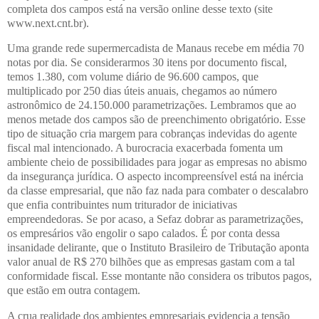
completa dos campos está na versão online desse texto (site
www.next.cnt.br).
Uma grande rede supermercadista de Manaus recebe em média 70
notas por dia. Se considerarmos 30 itens por documento fiscal,
temos 1.380, com volume diário de 96.600 campos, que
multiplicado por 250 dias úteis anuais, chegamos ao número
astronômico de 24.150.000 parametrizações. Lembramos que ao
menos metade dos campos são de preenchimento obrigatório. Esse
tipo de situação cria margem para cobranças indevidas do agente
fiscal mal intencionado. A burocracia exacerbada fomenta um
ambiente cheio de possibilidades para jogar as empresas no abismo
da insegurança jurídica. O aspecto incompreensível está na inércia
da classe empresarial, que não faz nada para combater o descalabro
que enfia contribuintes num triturador de iniciativas
empreendedoras. Se por acaso, a Sefaz dobrar as parametrizações,
os empresários vão engolir o sapo calados. É por conta dessa
insanidade delirante, que o Instituto Brasileiro de Tributação aponta
valor anual de R$ 270 bilhões que as empresas gastam com a tal
conformidade fiscal. Esse montante não considera os tributos pagos,
que estão em outra contagem.
A crua realidade dos ambientes empresariais evidencia a tensão