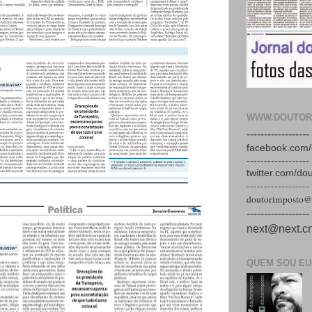
WWW.DOUTOR
------------------
facebook.com/
------------------
twitter.com/do
------------------
doutorimposto@
------------------
next@next.cn
QUEM SOU EU