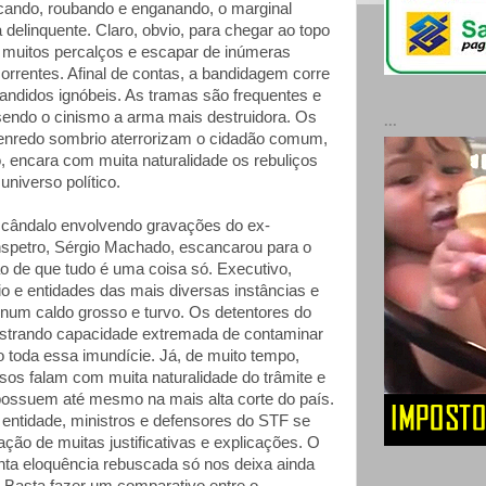
cando, roubando e enganando, o marginal
 delinquente. Claro, obvio, para chegar ao topo
r muitos percalços e escapar de inúmeras
orrentes. Afinal de contas, a bandidagem corre
bandidos ignóbeis. As tramas são frequentes e
endo o cinismo a arma mais destruidora. Os
...
enredo sombrio aterrorizam o cidadão comum,
o, encara com muita naturalidade os rebuliços
niverso político.
scândalo envolvendo gravações do ex-
nspetro, Sérgio Machado, escancarou para o
o de que tudo é uma coisa só. Executivo,
ário e entidades das mais diversas instâncias e
 num caldo grosso e turvo. Os detentores do
trando capacidade extremada de contaminar
 toda essa imundície. Já, de muito tempo,
s falam com muita naturalidade do trâmite e
 possuem até mesmo na mais alta corte do país.
 entidade, ministros e defensores do STF se
ção de muitas justificativas e explicações. O
nta eloquência rebuscada só nos deixa ainda