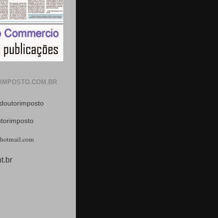
IMPOSTO.COM.BR
doutorimposto
utorimposto
hotmail.com
t.br