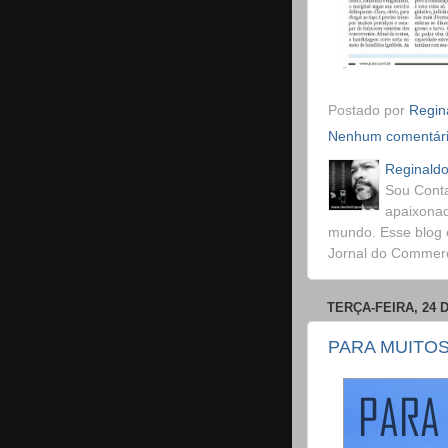
Postado por
Regina
Nenhum comentár
Reginaldo
Sou Conta
apaixonad
mundo. Esse blog 
Jornal do Commerci
TERÇA-FEIRA, 24 
PARA MUITOS