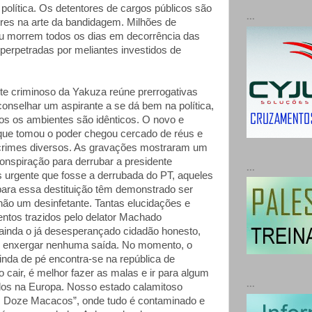
política. Os detentores de cargos públicos são
...
res na arte da bandidagem. Milhões de
u morrem todos os dias em decorrência das
perpetradas por meliantes investidos de
te criminoso da Yakuza reúne prerrogativas
conselhar um aspirante a se dá bem na política,
s os ambientes são idênticos. O novo e
 que tomou o poder chegou cercado de réus e
 crimes diversos. As gravações mostraram um
onspiração para derrubar a presidente
...
s urgente que fosse a derrubada do PT, aqueles
para essa destituição têm demonstrado ser
 não um desinfetante. Tantas elucidações e
entos trazidos pelo delator Machado
inda o já desesperançado cidadão honesto,
 enxergar nenhuma saída. No momento, o
inda de pé encontra-se na república de
o cair, é melhor fazer as malas e ir para algum
...
dos na Europa. Nosso estado calamitoso
s Doze Macacos”, onde tudo é contaminado e