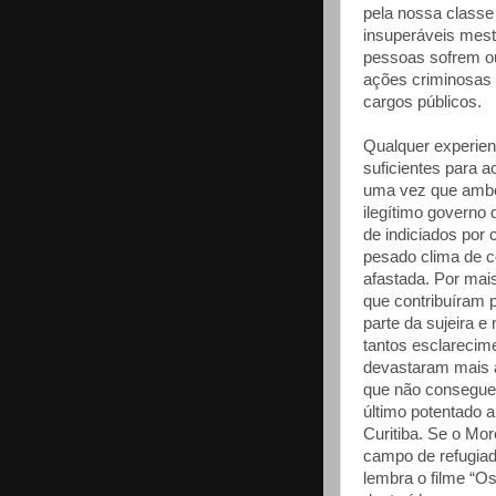
pela nossa classe 
insuperáveis mest
pessoas sofrem o
ações criminosas 
cargos públicos.
Qualquer experien
suficientes para a
uma vez que ambo
ilegítimo governo
de indiciados por
pesado clima de c
afastada. Por mai
que contribuíram 
parte da sujeira e
tantos esclarecim
devastaram mais a
que não consegue
último potentado a
Curitiba. Se o Mor
campo de refugia
lembra o filme “O