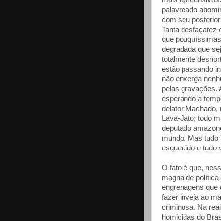
mais apreensivos.
palavreado abomi
com seu posterior
Tanta desfaçatez 
que pouquíssimas
degradada que sej
totalmente desno
estão passando in
não enxerga nenh
pelas gravações. 
esperando a temp
delator Machado, 
Lava-Jato; todo m
deputado amazonen
mundo. Mas tudo i
esquecido e tudo 
O fato é que, nes
magna de política
engrenagens que 
fazer inveja ao m
criminosa. Na real
homicidas do Bra