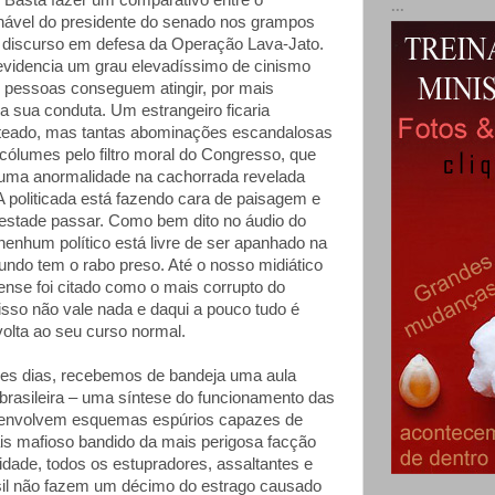
 Basta fazer um comparativo entre o
...
nável do presidente do senado nos grampos
 discurso em defesa da Operação Lava-Jato.
evidencia um grau elevadíssimo de cinismo
 pessoas conseguem atingir, por mais
a sua conduta. Um estrangeiro ficaria
rteado, mas tantas abominações escandalosas
cólumes pelo filtro moral do Congresso, que
uma anormalidade na cachorrada revelada
A politicada está fazendo cara de paisagem e
estade passar. Como bem dito no áudio do
nenhum político está livre de ser apanhado na
undo tem o rabo preso. Até o nosso midiático
se foi citado como o mais corrupto do
sso não vale nada e daqui a pouco tudo é
volta ao seu curso normal.
ses dias, recebemos de bandeja uma aula
 brasileira – uma síntese do funcionamento das
envolvem esquemas espúrios capazes de
ais mafioso bandido da mais perigosa facção
idade, todos os estupradores, assaltantes e
sil não fazem um décimo do estrago causado