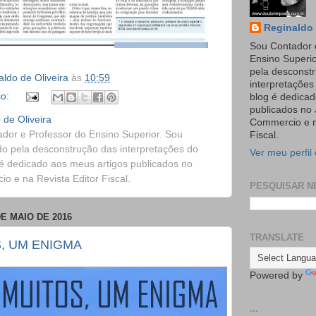
Reginaldo 
Sou Contador 
Ensino Superi
pela desconst
ldo de Oliveira
às
10:59
interpretaçõe
io:
blog é dedicad
publicados no 
 de Oliveira
Commercio e n
dor e Professor do Ensino Superior. Sou
Fiscal.
o pela desconstrução das interpretações do
Ver meu perfil
é dedicado aos meus artigos publicados no
o e na Revista Editor Fiscal.
PESQUISAR N
DE MAIO DE 2016
TRANSLATE
, UM ENIGMA
Powered by
...