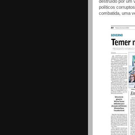
destruído por um 
políticos corrupto
combatida, uma v