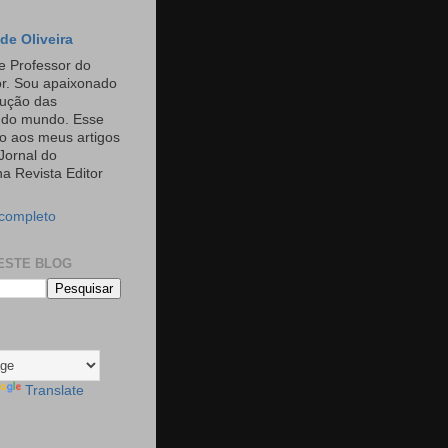
de Oliveira
e Professor do
or. Sou apaixonado
rução das
s do mundo. Esse
o aos meus artigos
Jornal do
a Revista Editor
 completo
ESTE BLOG
Translate