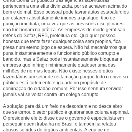
Os funcionários públicos das agências fazendárias
pertencem a uma elite divinizada, por se acharem acima do
bem e do mal. Esse pessoal pode lavrar autos estapafúrdios
por estarem absolutamente imunes a qualquer tipo de
punição imediata, uma vez que as previsões disciplinares
não funcionam na prática. As empresas de modo geral são
reféns da Sefaz, RFB, prefeitura etc. Qualquer pessoa
honesta que tente fazer qualquer coisa sem propina, fica
presa num eterno jogo de espera. Não há mecanismos que
puna instantaneamente o funcionário público corrupto e
bandido, mas a Sefaz pode instantaneamente bloquear a
empresa que infringir minimamente qualquer uma das
milhões de normas legais. Não existe nesses órgãos
fazendários um setor de reclamação porque todo o universo
público está fortemente engajado no propósito de
dominação do cidadão comum. Por isso nenhum servidor
jamais vai se voltar contra um colega corrupto.
A solução para dá um freio na desordem e no descalabro
que se tornou o setor público é quebrar sua coluna espinhal.
O presidente eleito disse que o governo é especialista em
perseguir quem trabalha no Brasil e também já relatou
abusos sofridos de órgãos ambientais. A equipe de