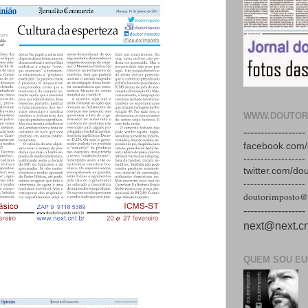
WWW.DOUTOR
------------------
facebook.com/
------------------
twitter.com/do
------------------
doutorimposto@
------------------
next@next.cn
QUEM SOU EU