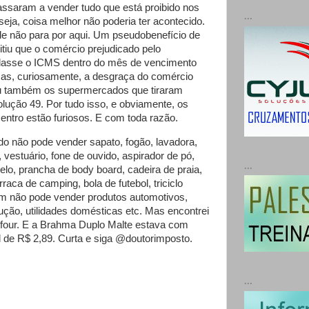
saram a vender tudo que está proibido nos
...
eja, coisa melhor não poderia ter acontecido.
e não para por aqui. Um pseudobenefício de
itiu que o comércio prejudicado pelo
lasse o ICMS dentro do mês de vencimento
as, curiosamente, a desgraça do comércio
ou também os supermercados que tiraram
ução 49. Por tudo isso, e obviamente, os
entro estão furiosos. E com toda razão.
o não pode vender sapato, fogão, lavadora,
, vestuário, fone de ouvido, aspirador de pó,
...
lo, prancha de body board, cadeira de praia,
arraca de camping, bola de futebol, triciclo
bém não pode vender produtos automotivos,
ução, utilidades domésticas etc. Mas encontrei
efour. E a Brahma Duplo Malte estava com
 de R$ 2,89. Curta e siga @doutorimposto.
...