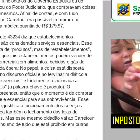
 funcionários do Governo Estadual ou do
o ou do Poder Judiciário, que compravam coisas
s mesmos. Afinal de contas, e com tudo
no Carrefour era possível comprar um
la módica quantia de R$ 179,97.
...
reto 43234 diz que estabelecimentos
são considerados serviços essenciais. Esse
ata de “produtos”, mas de “estabelecimentos”,
m que tais estabelecimentos podem vender de
omercializem alimentos, bebidas e gás de
a ópera: No papel, a coisa está disposta
 discurso oficial e no fervilhar midiático a
essenciais” é fortemente relacionada a
is” (a palavra-chave é produto). O
reendeu então que o momento é de comprar
e é essencial para sua sobrevivência. Esse
, justifica o funcionamento dos serviços
ifica também o fechamento das lojas de
os. Mas esse mesmo cidadão vai ao Carrefour
consumo de tudo que está proibido em outros