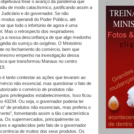
o objetivava frear o avanço da pandemia que
...
odiu de modo cataclísmico, justificando assim a
 Judiciário e do governador. Se não
modus operandi do Poder Público, até
ar que todo o infortúnio de agora é uma
vel. Mas o retrospecto dos respiradores
iça a nossa desconfiança de que algo medonho
gédia do sumiço do oxigênio. O Ministério
iente no fechamento do comércio, bem que
o mesmo empenho na investigação dessa
esca que transformou Manaus no centro
19.
o é tanto contestar as ações que levaram ao
ércio não essencial, mas questionar o fato de
autorizado o comércio de produtos não
guns privilegiados estabelecimentos. Isso ficou
to 43234. Ou seja, o governador poderia ter
io” de produtos não essenciais, mas preferiu o
mento”, fomentando assim a tão característica
ira. Os supermercados, principalmente os
izes e agradecidos pelo fato de o governador
ncorrência de muitos dos seus produtos. Os