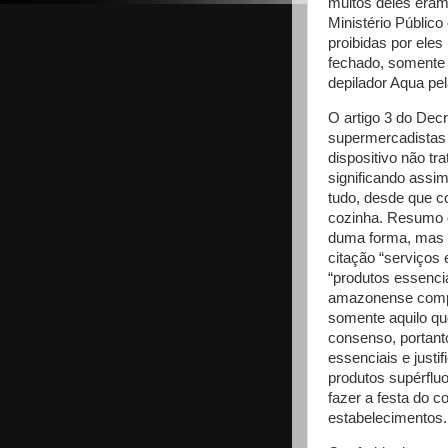
muitos deles eram
Ministério Públic
proibidas por ele
fechado, somente 
depilador Aqua pe
O artigo 3 do Dec
supermercadistas 
dispositivo não tr
significando assi
tudo, desde que c
cozinha. Resumo d
duma forma, mas no
citação “serviços 
“produtos essencia
amazonense comp
somente aquilo qu
consenso, portanto
essenciais e just
produtos supérflu
fazer a festa do 
estabelecimentos.