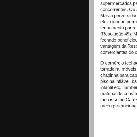
supermercados pas
concorrentes. Ou s
Mas a perversidad
efeito inócuo perm
fechamento parce
(Resolução 49). M
fechado benefici
vantagem da Resol
comerciantes do c
O comércio fechad
torradeira, móveis
chapinha para cabe
piscina inflável, b
infantil etc. Tam
material de constr
tudo isso no Carr
preço promocional