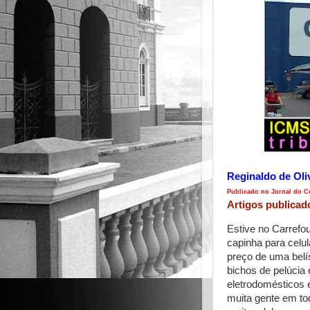
Reginaldo de Oli
Publicado no Jornal do Co
Artigos publicad
Estive no Carrefou
capinha para celul
preço de uma belí
bichos de pelúci
eletrodomésticos e
muita gente em to