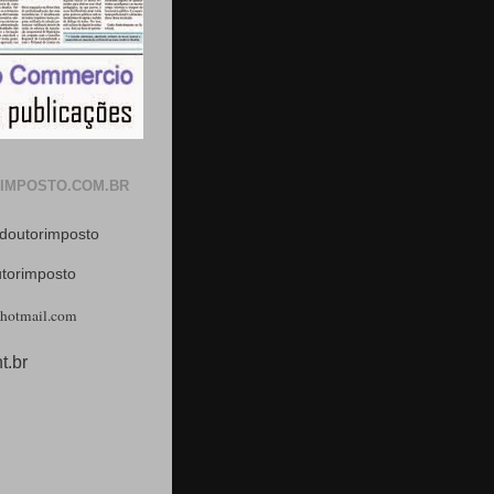
IMPOSTO.COM.BR
doutorimposto
utorimposto
hotmail.com
t.br