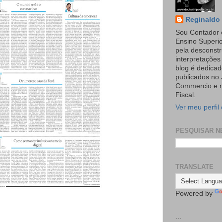
Reginaldo 
Sou Contador 
Ensino Superi
pela desconst
interpretaçõe
blog é dedicad
publicados no 
Commercio e n
Fiscal.
Ver meu perfil
PESQUISAR N
TRANSLATE
Powered by
...