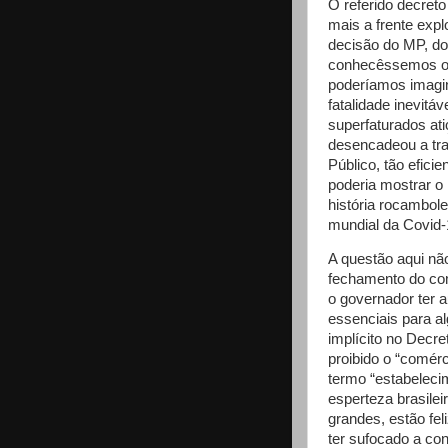
O referido decret
mais a frente expl
decisão do MP, do
conhecêssemos o 
poderíamos imagin
fatalidade inevitá
superfaturados at
desencadeou a tra
Público, tão efic
poderia mostrar 
história rocambol
mundial da Covid-
A questão aqui nã
fechamento do com
o governador ter 
essenciais para al
implícito no Decre
proibido o “comérc
termo “estabeleci
esperteza brasile
grandes, estão fel
ter sufocado a co