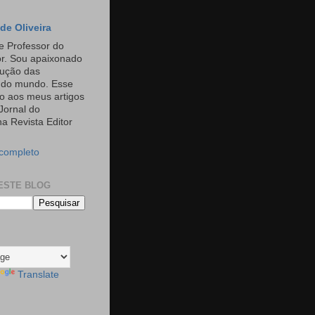
de Oliveira
e Professor do
or. Sou apaixonado
rução das
s do mundo. Esse
o aos meus artigos
Jornal do
a Revista Editor
 completo
ESTE BLOG
Translate