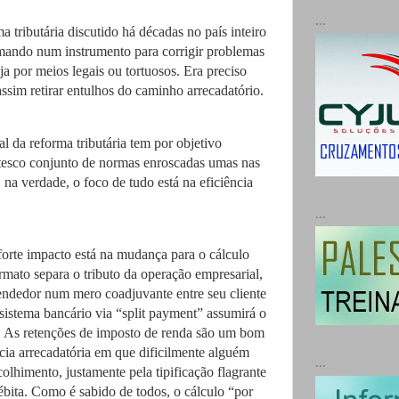
...
a tributária discutido há décadas no país inteiro
mando num instrumento para corrigir problemas
eja por meios legais ou tortuosos. Era preciso
assim retirar entulhos do caminho arrecadatório.
ial da reforma tributária tem por objetivo
ntesco conjunto de normas enroscadas umas nas
 na verdade, o foco de tudo está na eficiência
...
forte impacto está na mudança para o cálculo
rmato separa o tributo da operação empresarial,
ndedor num mero coadjuvante entre seu cliente
 sistema bancário via “split payment” assumirá o
. As retenções de imposto de renda são um bom
cia arrecadatória em que dificilmente alguém
...
colhimento, justamente pela tipificação flagrante
ébita. Como é sabido de todos, o cálculo “por