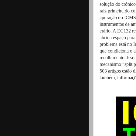
solução do crônico 
raiz primeira do c
apuração do ICMS. 
instrumentos de an
erário. A EC132 re
abriria espaço para
problema está no I
que condiciona o a
recolhimento. Isso
mecanismo “split 
503 artigos estão 
também, informaçõe