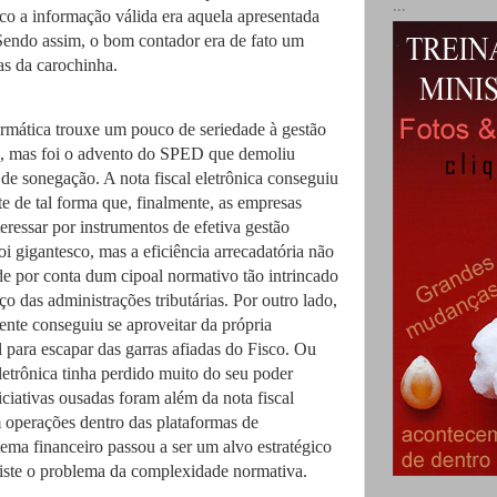
...
ico a informação válida era aquela apresentada
 Sendo assim, o bom contador era de fato um
as da carochinha.
rmática trouxe um pouco de seriedade à gestão
s, mas foi o advento do SPED que demoliu
de sonegação. A nota fiscal eletrônica conseguiu
te de tal forma que, finalmente, as empresas
eressar por instrumentos de efetiva gestão
 foi gigantesco, mas a eficiência arrecadatória não
ude por conta dum cipoal normativo tão intrincado
o das administrações tributárias. Por outro lado,
gente conseguiu se aproveitar da própria
 para escapar das garras afiadas do Fisco. Ou
 eletrônica tinha perdido muito do seu poder
iciativas ousadas foram além da nota fiscal
operações dentro das plataformas de
tema financeiro passou a ser um alvo estratégico
iste o problema da complexidade normativa.