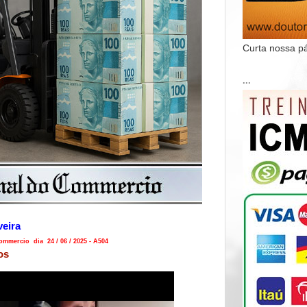
Curta nossa p
...
veira
mmercio dia 24 / 06 / 2025 - A504
os