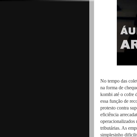
No tempo das colet
na forma de cheque
kombi até o cofre 
essa função de rec
protesto contra sup
eficiência arrecad
operacionalizados 
tributárias. As em
simplesinho difici