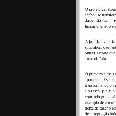
O projeto de reform
acabou se transfor
da evasão fiscal, s
limpar o terreno e 
A justificativa ofic
simplificar o giga
outras. Ocorre que,
arrecadatória.
O primeiro e mais 
“por fora”. Esse fo
transformando o ve
e o Fisco, já que o
comando principal
exemplo de eficiên
deixa de fazer o re
de apropriação ind