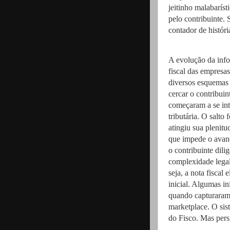
jeitinho malabaríst
pelo contribuinte.
contador de históri
A evolução da info
fiscal das empresa
diversos esquemas 
cercar o contribuin
começaram a se int
tributária. O salto
atingiu sua plenit
que impede o avanç
o contribuinte dili
complexidade legal
seja, a nota fiscal
inicial. Algumas in
quando capturaram 
marketplace. O sis
do Fisco. Mas pers