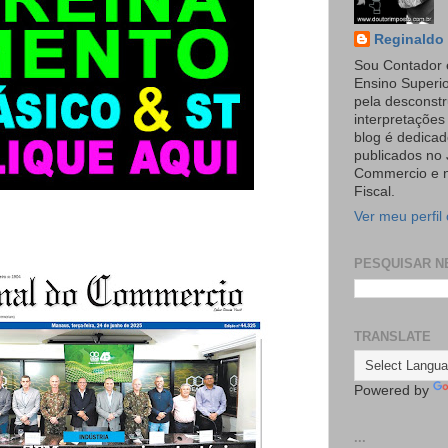
Reginaldo 
Sou Contador 
Ensino Superi
pela desconst
interpretaçõe
blog é dedicad
publicados no 
Commercio e n
Fiscal.
Ver meu perfil
PESQUISAR N
TRANSLATE
Powered by
...