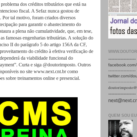
problema dos créditos tributários que está na
ontencioso fiscal. A Sefaz nunca gostou de
Por tal motivo, foram criados diversos
tecipação para garantir o abastecimento do
staura a plena não cumulatividade, que, em tese,
 as famosas engenharias tributárias. A solução do
nciso II do parágrafo 5 do artigo 156A da CF,
proveitamento do crédito à efetiva verificação de
WWW.DOUTOR
 dependerá da viabilidade funcional do
------------------
payment”. Curta e siga @doutorimposto. Outros
facebook.com/
------------------
disponíveis no site www.next.cnt.br como
twitter.com/do
s sobre treinamentos online e presencial.
------------------
doutorimposto@
------------------
next@next.cn
QUEM SOU EU