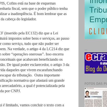
IS, Cofins está na base de esquemas
enharia fiscal, sem que o poder público tenha
lizar a inadimplência. É bom lembrar que as
da cabeça do legislador.
F (inserido pela EC132) diz que a Lei
tuirá impostos sobre bens e serviços, ao passo
 como serviço, tudo que não puder ser
bem. Na verdade, o artigo 4 da LC214 diz que
...
sobre “operações onerosas”. Isso encerra
conceituais que acabavam beneficiando os
tão. De igual poder esclarecedor, o artigo 3 da
 vida daqueles que vivem escarafunchando
 escapar da tributação. Outra importante
ificação normativa que afastará um grande
FOTOS DAS P
 arrecadatório, a qual é potencializada pela
zada por CNPJ.
 é limitado, vamos concluir o texto com a