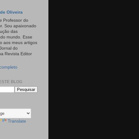
de Oliveira
e Professor do
or. Sou apaixonado
rução das
s do mundo. Esse
o aos meus artigos
Jornal do
a Revista Editor
 completo
ESTE BLOG
Translate