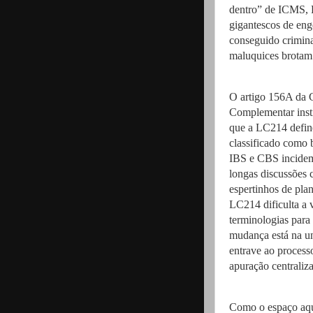
dentro” de ICMS, P
gigantescos de eng
conseguido crimina
maluquices brotam 
O artigo 156A da C
Complementar insti
que a LC214 define
classificado como 
IBS e CBS incidem 
longas discussões 
espertinhos de plan
LC214 dificulta a
terminologias para
mudança está na un
entrave ao processo
apuração centrali
Como o espaço aqui