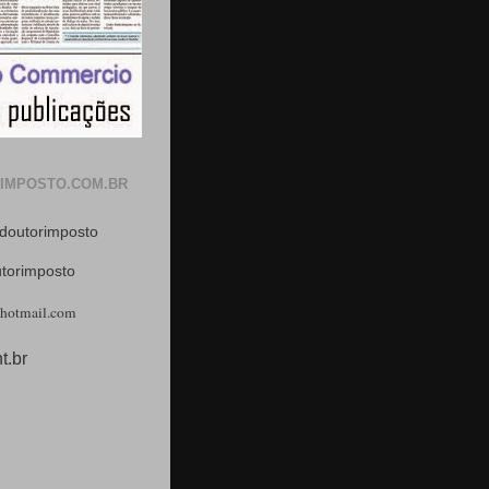
IMPOSTO.COM.BR
doutorimposto
utorimposto
hotmail.com
t.br