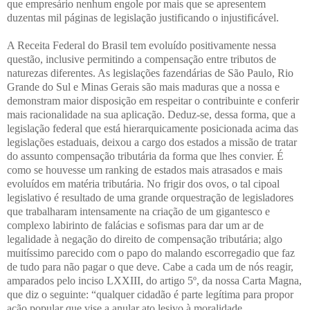
que empresário nenhum engole por mais que se apresentem
duzentas mil páginas de legislação justificando o injustificável.
A Receita Federal do Brasil tem evoluído positivamente nessa
questão, inclusive permitindo a compensação entre tributos de
naturezas diferentes. As legislações fazendárias de São Paulo, Rio
Grande do Sul e Minas Gerais são mais maduras que a nossa e
demonstram maior disposição em respeitar o contribuinte e conferir
mais racionalidade na sua aplicação. Deduz-se, dessa forma, que a
legislação federal que está hierarquicamente posicionada acima das
legislações estaduais, deixou a cargo dos estados a missão de tratar
do assunto compensação tributária da forma que lhes convier. É
como se houvesse um ranking de estados mais atrasados e mais
evoluídos em matéria tributária. No frigir dos ovos, o tal cipoal
legislativo é resultado de uma grande orquestração de legisladores
que trabalharam intensamente na criação de um gigantesco e
complexo labirinto de falácias e sofismas para dar um ar de
legalidade à negação do direito de compensação tributária; algo
muitíssimo parecido com o papo do malando escorregadio que faz
de tudo para não pagar o que deve. Cabe a cada um de nós reagir,
amparados pelo inciso LXXIII, do artigo 5º, da nossa Carta Magna,
que diz o seguinte: “qualquer cidadão é parte legítima para propor
ação popular que vise a anular ato lesivo à moralidade