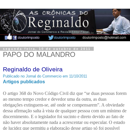
segunda-feira, 10 de outubro de 2011
PAPO DO MALANDRO
Reginaldo de Oliveira
Publicado no Jornal do Commercio em 11/10/2011
Artigos publicados
O artigo 368 do Novo Código Civil diz que “se duas pessoas forem
ao mesmo tempo credor e devedor uma da outra, as duas
obrigações extinguem-se, até onde se compensarem”. A obviedade
dessa afirmação salta à vista de qualquer pessoa com um mínimo de
discernimento. E o legislador foi sucinto e direto devido ao fato de
não haver absolutamente nada a acrescentar ou especular. O estado
de lucidez que permitiu a elaboração desse artigo só foi possível