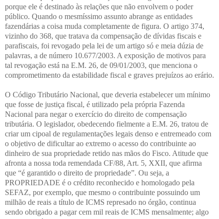
porque ele é destinado às relações que não envolvem o poder
público. Quando o mesmíssimo assunto abrange as entidades
fazendárias a coisa muda completamente de figura. O artigo 374,
vizinho do 368, que tratava da compensação de dívidas fiscais e
parafiscais, foi revogado pela lei de um artigo só e meia dúzia de
palavras, a de número 10.677/2003. A exposição de motivos para
tal revogação está na E.M. 26, de 09/01/2003, que menciona o
comprometimento da estabilidade fiscal e graves prejuízos ao erário.
O Código Tributário Nacional, que deveria estabelecer um mínimo
que fosse de justiça fiscal, é utilizado pela própria Fazenda
Nacional para negar o exercício do direito de compensação
tributária. O legislador, obedecendo fielmente a E.M. 26, tratou de
criar um cipoal de regulamentações legais denso e entremeado com
o objetivo de dificultar ao extremo o acesso do contribuinte ao
dinheiro de sua propriedade retido nas mãos do Fisco. Atitude que
afronta a nossa toda remendada CF/88, Art. 5, XXII, que afirma
que “é garantido o direito de propriedade”. Ou seja, a
PROPRIEDADE é o crédito reconhecido e homologado pela
SEFAZ, por exemplo, que mesmo o contribuinte possuindo um
milhão de reais a título de ICMS represado no órgão, continua
sendo obrigado a pagar cem mil reais de ICMS mensalmente; algo