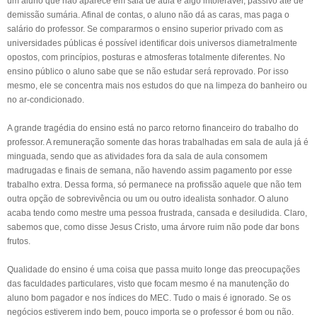
um aluno que não aparece em sala de aula é algo intolerável, passivo até de
demissão sumária. Afinal de contas, o aluno não dá as caras, mas paga o
salário do professor. Se compararmos o ensino superior privado com as
universidades públicas é possível identificar dois universos diametralmente
opostos, com princípios, posturas e atmosferas totalmente diferentes. No
ensino público o aluno sabe que se não estudar será reprovado. Por isso
mesmo, ele se concentra mais nos estudos do que na limpeza do banheiro ou
no ar-condicionado.
A grande tragédia do ensino está no parco retorno financeiro do trabalho do
professor. A remuneração somente das horas trabalhadas em sala de aula já é
minguada, sendo que as atividades fora da sala de aula consomem
madrugadas e finais de semana, não havendo assim pagamento por esse
trabalho extra. Dessa forma, só permanece na profissão aquele que não tem
outra opção de sobrevivência ou um ou outro idealista sonhador. O aluno
acaba tendo como mestre uma pessoa frustrada, cansada e desiludida. Claro,
sabemos que, como disse Jesus Cristo, uma árvore ruim não pode dar bons
frutos.
Qualidade do ensino é uma coisa que passa muito longe das preocupações
das faculdades particulares, visto que focam mesmo é na manutenção do
aluno bom pagador e nos índices do MEC. Tudo o mais é ignorado. Se os
negócios estiverem indo bem, pouco importa se o professor é bom ou não.