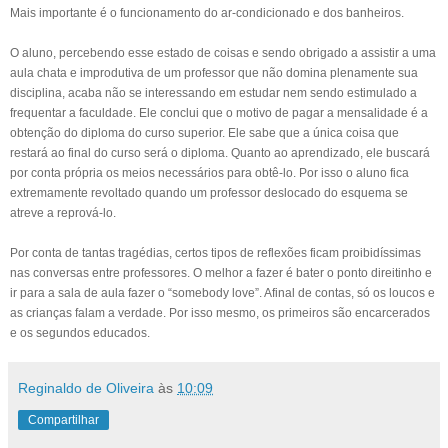
Mais importante é o funcionamento do ar-condicionado e dos banheiros.
O aluno, percebendo esse estado de coisas e sendo obrigado a assistir a uma
aula chata e improdutiva de um professor que não domina plenamente sua
disciplina, acaba não se interessando em estudar nem sendo estimulado a
frequentar a faculdade. Ele conclui que o motivo de pagar a mensalidade é a
obtenção do diploma do curso superior. Ele sabe que a única coisa que
restará ao final do curso será o diploma. Quanto ao aprendizado, ele buscará
por conta própria os meios necessários para obtê-lo. Por isso o aluno fica
extremamente revoltado quando um professor deslocado do esquema se
atreve a reprová-lo.
Por conta de tantas tragédias, certos tipos de reflexões ficam proibidíssimas
nas conversas entre professores. O melhor a fazer é bater o ponto direitinho e
ir para a sala de aula fazer o “somebody love”. Afinal de contas, só os loucos e
as crianças falam a verdade. Por isso mesmo, os primeiros são encarcerados
e os segundos educados.
Reginaldo de Oliveira
às
10:09
Compartilhar