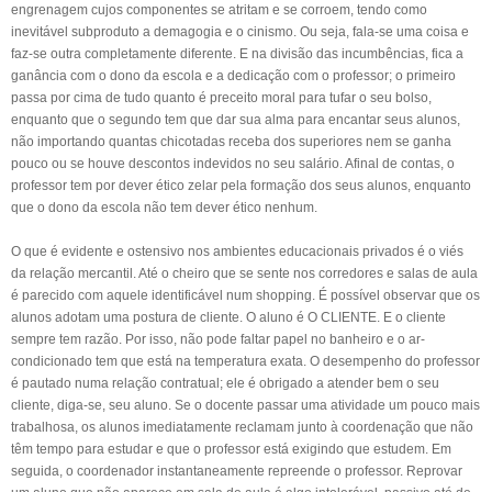
engrenagem cujos componentes se atritam e se corroem, tendo como
inevitável subproduto a demagogia e o cinismo. Ou seja, fala-se uma coisa e
faz-se outra completamente diferente. E na divisão das incumbências, fica a
ganância com o dono da escola e a dedicação com o professor; o primeiro
passa por cima de tudo quanto é preceito moral para tufar o seu bolso,
enquanto que o segundo tem que dar sua alma para encantar seus alunos,
não importando quantas chicotadas receba dos superiores nem se ganha
pouco ou se houve descontos indevidos no seu salário. Afinal de contas, o
professor tem por dever ético zelar pela formação dos seus alunos, enquanto
que o dono da escola não tem dever ético nenhum.
O que é evidente e ostensivo nos ambientes educacionais privados é o viés
da relação mercantil. Até o cheiro que se sente nos corredores e salas de aula
é parecido com aquele identificável num shopping. É possível observar que os
alunos adotam uma postura de cliente. O aluno é O CLIENTE. E o cliente
sempre tem razão. Por isso, não pode faltar papel no banheiro e o ar-
condicionado tem que está na temperatura exata. O desempenho do professor
é pautado numa relação contratual; ele é obrigado a atender bem o seu
cliente, diga-se, seu aluno. Se o docente passar uma atividade um pouco mais
trabalhosa, os alunos imediatamente reclamam junto à coordenação que não
têm tempo para estudar e que o professor está exigindo que estudem. Em
seguida, o coordenador instantaneamente repreende o professor. Reprovar