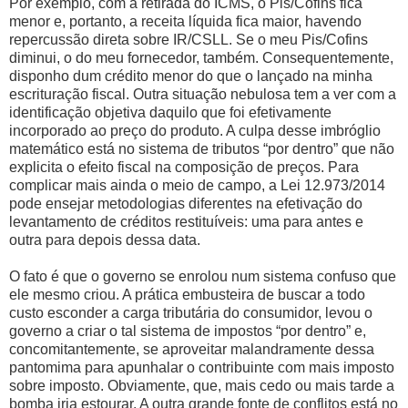
Por exemplo, com a retirada do ICMS, o Pis/Cofins fica
menor e, portanto, a receita líquida fica maior, havendo
repercussão direta sobre IR/CSLL. Se o meu Pis/Cofins
diminui, o do meu fornecedor, também. Consequentemente,
disponho dum crédito menor do que o lançado na minha
escrituração fiscal. Outra situação nebulosa tem a ver com a
identificação objetiva daquilo que foi efetivamente
incorporado ao preço do produto. A culpa desse imbróglio
matemático está no sistema de tributos “por dentro” que não
explicita o efeito fiscal na composição de preços. Para
complicar mais ainda o meio de campo, a Lei 12.973/2014
pode ensejar metodologias diferentes na efetivação do
levantamento de créditos restituíveis: uma para antes e
outra para depois dessa data.
O fato é que o governo se enrolou num sistema confuso que
ele mesmo criou. A prática embusteira de buscar a todo
custo esconder a carga tributária do consumidor, levou o
governo a criar o tal sistema de impostos “por dentro” e,
concomitantemente, se aproveitar malandramente dessa
pantomima para apunhalar o contribuinte com mais imposto
sobre imposto. Obviamente, que, mais cedo ou mais tarde a
bomba iria estourar. A outra grande fonte de conflitos está no