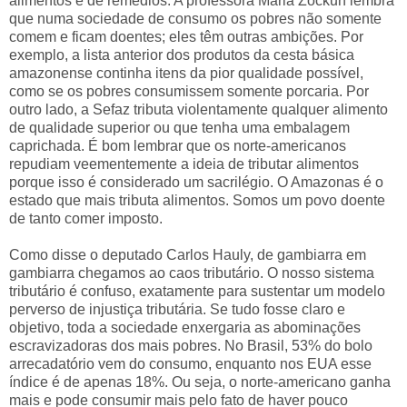
alimentos e de remédios. A professora Maria Zockun lembra
que numa sociedade de consumo os pobres não somente
comem e ficam doentes; eles têm outras ambições. Por
exemplo, a lista anterior dos produtos da cesta básica
amazonense continha itens da pior qualidade possível,
como se os pobres consumissem somente porcaria. Por
outro lado, a Sefaz tributa violentamente qualquer alimento
de qualidade superior ou que tenha uma embalagem
caprichada. É bom lembrar que os norte-americanos
repudiam veementemente a ideia de tributar alimentos
porque isso é considerado um sacrilégio. O Amazonas é o
estado que mais tributa alimentos. Somos um povo doente
de tanto comer imposto.
Como disse o deputado Carlos Hauly, de gambiarra em
gambiarra chegamos ao caos tributário. O nosso sistema
tributário é confuso, exatamente para sustentar um modelo
perverso de injustiça tributária. Se tudo fosse claro e
objetivo, toda a sociedade enxergaria as abominações
escravizadoras dos mais pobres. No Brasil, 53% do bolo
arrecadatório vem do consumo, enquanto nos EUA esse
índice é de apenas 18%. Ou seja, o norte-americano ganha
mais e pode consumir mais pelo fato de haver pouco