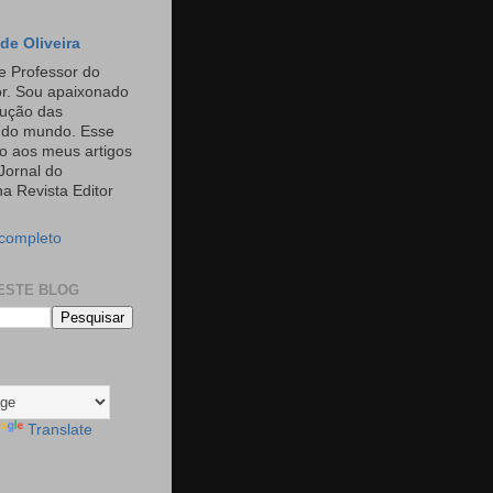
de Oliveira
e Professor do
or. Sou apaixonado
rução das
s do mundo. Esse
o aos meus artigos
Jornal do
a Revista Editor
 completo
ESTE BLOG
Translate