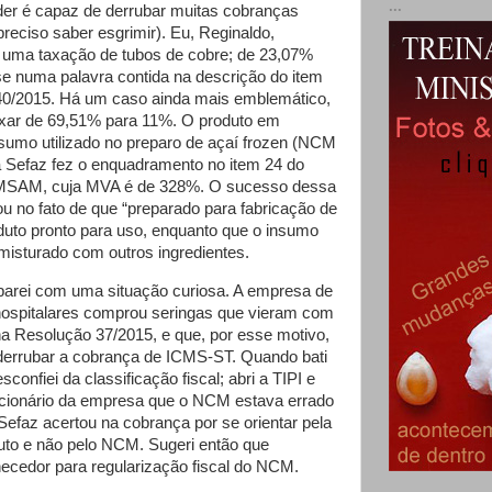
...
der é capaz de derrubar muitas cobranças
reciso saber esgrimir). Eu, Reginaldo,
 uma taxação de tubos de cobre; de 23,07%
 numa palavra contida na descrição do item
40/2015. Há um caso ainda mais emblemático,
ixar de 69,51% para 11%. O produto em
sumo utilizado no preparo de açaí frozen (NCM
 Sefaz fez o enquadramento no item 24 do
MSAM, cuja MVA é de 328%. O sucesso dessa
ou no fato de que “preparado para fabricação de
duto pronto para uso, enquanto que o insumo
misturado com outros ingredientes.
parei com uma situação curiosa. A empresa de
hospitalares comprou seringas que vieram com
a Resolução 37/2015, e que, por esse motivo,
 derrubar a cobrança de ICMS-ST. Quando bati
confiei da classificação fiscal; abri a TIPI e
ncionário da empresa que o NCM estava errado
 Sefaz acertou na cobrança por se orientar pela
uto e não pelo NCM. Sugeri então que
necedor para regularização fiscal do NCM.