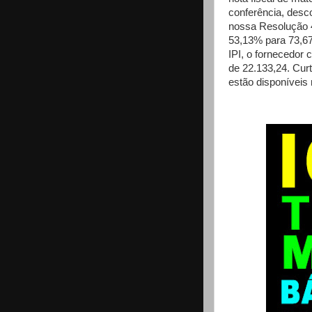
conferência, desco
nossa Resolução 4
53,13% para 73,6
IPI, o fornecedor 
de 22.133,24. Cur
estão disponíveis 