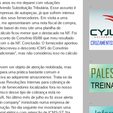
s anos eu me deparei com situações
...
lvendo Substituição Tributária. Esse assunto é
empresas de autopeças, já que sofrem intensa
e dos seus fornecedores. Em visita a uma
 me apresentaram uma nota fiscal de compra,
e baixei do meu site uma planilha de
cálculo ficou menor que o destacado na NF. Foi
sconto do Convênio 65/88 que meu resultado
com o da NF. Conclusão: O fornecedor apontou
 descreveu o desconto ICMS do Convênio
dicionais”, mas não considerou isso no cálculo
...
evem ser objeto de atenção redobrada, mas
or para uma prática bastante comum e
iva ao adquirente amazonense. Trata-se da
ssas Resoluções Internas para cobrança de
 de fornecedores localizados fora no nosso
risco desse tipo de cobrança está no
A. No último mês de julho eu fiz esse alerta
“in company” ministrado numa empresa de
...
trução. No dia seguinte me mostraram uma
erial elétrico com retenção de ICMS-ST. Na