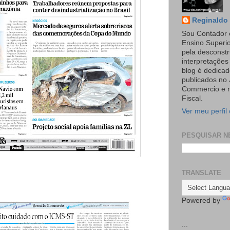
Reginaldo 
Sou Contador 
Ensino Superi
pela desconst
interpretaçõe
blog é dedicad
publicados no 
Commercio e n
Fiscal.
Ver meu perfil
PESQUISAR N
TRANSLATE
Powered by
...