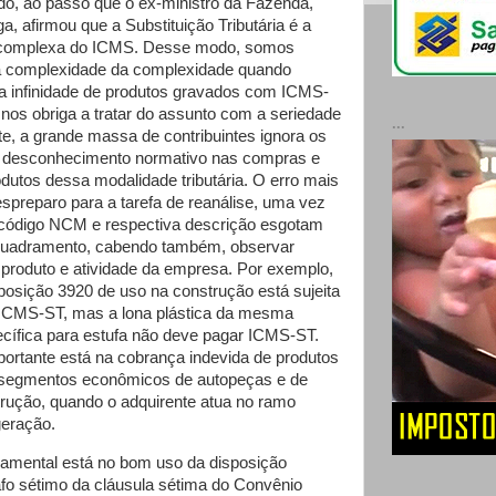
o, ao passo que o ex-ministro da Fazenda,
, afirmou que a Substituição Tributária é a
 complexa do ICMS. Desse modo, somos
a complexidade da complexidade quando
a infinidade de produtos gravados com ICMS-
 nos obriga a tratar do assunto com a seriedade
...
te, a grande massa de contribuintes ignora os
o desconhecimento normativo nas compras e
dutos dessa modalidade tributária. O erro mais
preparo para a tarefa de reanálise, uma vez
código NCM e respectiva descrição esgotam
nquadramento, cabendo também, observar
o produto e atividade da empresa. Por exemplo,
 posição 3920 de uso na construção está sujeita
ICMS-ST, mas a lona plástica da mesma
cífica para estufa não deve pagar ICMS-ST.
ortante está na cobrança indevida de produtos
segmentos econômicos de autopeças e de
trução, quando o adquirente atua no ramo
geração.
damental está no bom uso da disposição
afo sétimo da cláusula sétima do Convênio