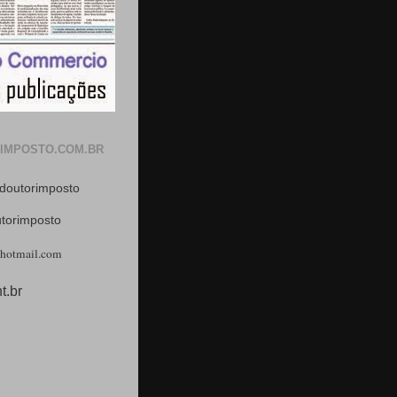
IMPOSTO.COM.BR
doutorimposto
utorimposto
hotmail.com
t.br