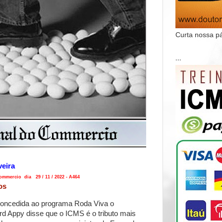
Curta nossa p
...
veira
ommercio dia 29 / 11 / 2022 - A464
os
concedida ao programa Roda Viva o
d Appy disse que o ICMS é o tributo mais