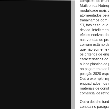
complexo do mund
Maílson da Nóbrega
modalidade mais
atormentados pel
trabalhamos com 
ST, fato esse, que
devida. Infelizmen
efeitos nocivos d
nas vendas de pro
comum está no des
que não somente 
os critérios de e
características d
a lona plástica da
ao pagamento de 
posição 3920 espe
Outro exemplo imp
enquadrados nos 
materiais de cons
comercial de refri
Outro detalhe fun
contida no parágr