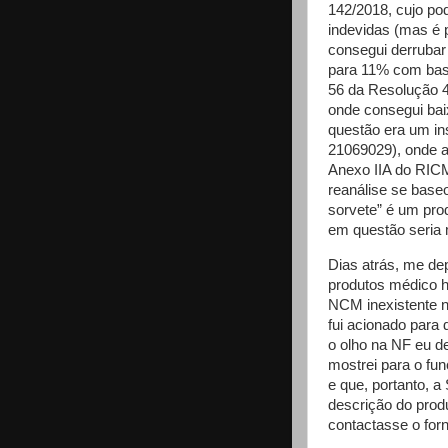
142/2018, cujo po
indevidas (mas é p
consegui derrubar
para 11% com base
56 da Resolução 
onde consegui ba
questão era um in
21069029), onde a
Anexo IIA do RIC
reanálise se base
sorvete” é um pro
em questão seria 
Dias atrás, me de
produtos médico 
NCM inexistente n
fui acionado para
o olho na NF eu des
mostrei para o fu
e que, portanto, a
descrição do prod
contactasse o for