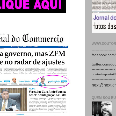
WWW.DOUTOR
------------------
facebook.com/
------------------
twitter.com/do
------------------
doutorimposto@
------------------
next@next.cn
QUEM SOU EU