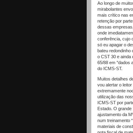
Ao longo de muito
mirabolantes envo
mais crítico nas 
retenção por part
dessas empresas,
onde imediatament
conferência, cujo 
só eu apagar o de
bateu redondinho 
o CST 30 e ainda
65/88 em “dados a
do ICMS-ST.
Muitos detalhes d
vou alertar o leit
extremamente noc
utilização das no
ICMS-ST por parte
Estado. O grande 
ajustamento da MV
num treinamento 
materiais de cons
nota fiscal de mat