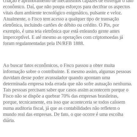
criação e aprimoramento de mecanismos capazes de enxergar o fato
econômico. Daí, que não poupa esforços para decifrar os aspectos
vitais dum ambiente tecnológico enigmático, pulsante e veloz.
Atualmente, o Fisco tem acesso a qualquer tipo de transação
eletrônica, incluindo cartões de débito ou crédito. O Pix, por
exemplo, é uma teia eletrônica que está enleando gente antes
imperceptível. E até mesmo as operações com criptomoedas já
foram regulamentadas pela IN/RFB 1888.
Ao buscar fatos econômicos, o Fisco passou a obter muita
informação sobre o contribuinte. E mesmo assim, algumas pessoas
duvidam desse poder avassalador quando apontam uma
determinada empresa toda errada que não sofre autuação nenhuma.
Tais pessoas precisam saber que casos assim acontecem porque o
Fisco não se dispõe a quebrar 70% das empresas brasileiras,
porque, tecnicamente, era isso que aconteceria se todos caíssem
numa auditoria fiscal, já que as contabilidades não refletem o
mundo real das empresas. De fato, o que ocorre é uma escolha
diária.