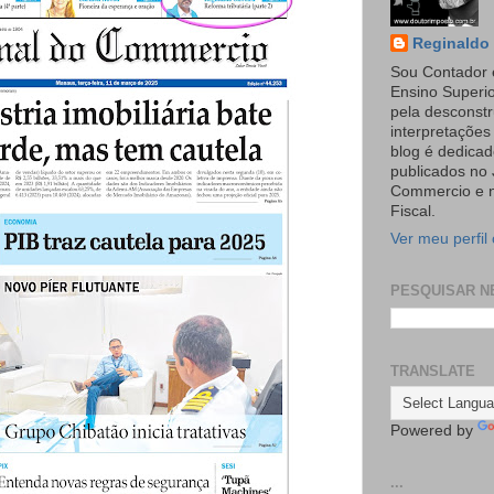
Reginaldo 
Sou Contador 
Ensino Superi
pela desconst
interpretaçõe
blog é dedicad
publicados no 
Commercio e n
Fiscal.
Ver meu perfil
PESQUISAR N
TRANSLATE
Powered by
...