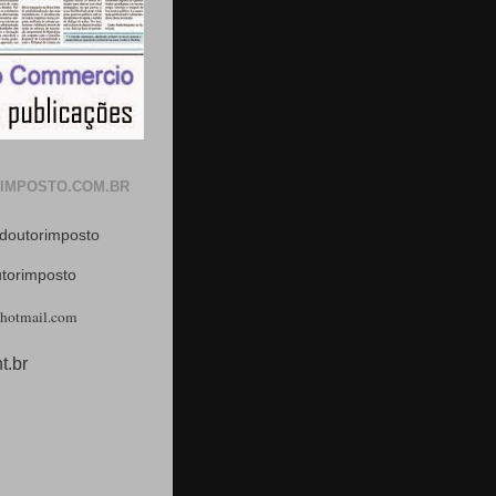
IMPOSTO.COM.BR
doutorimposto
utorimposto
hotmail.com
t.br