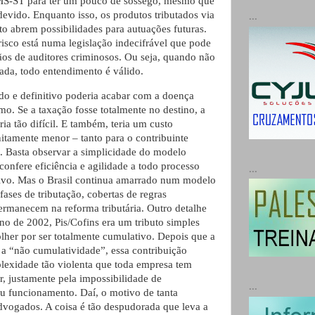
CMS-ST para ter um pouco de sossego, mesmo que
evido. Enquanto isso, os produtos tributados via
...
to abrem possibilidades para autuações futuras.
risco está numa legislação indecifrável que pode
ãos de auditores criminosos. Ou seja, quando não
nada, todo entendimento é válido.
o e definitivo poderia acabar com a doença
mo. Se a taxação fosse totalmente no destino, a
ia tão difícil. E também, teria um custo
nitamente menor – tanto para o contribuinte
o. Basta observar a simplicidade do modelo
onfere eficiência e agilidade a todo processo
...
tivo. Mas o Brasil continua amarrado num modelo
ases de tributação, cobertas de regras
rmanecem na reforma tributária. Outro detalhe
no de 2002, Pis/Cofins era um tributo simples
olher por ser totalmente cumulativo. Depois que a
u a “não cumulatividade”, essa contribuição
exidade tão violenta que toda empresa tem
uir, justamente pela impossibilidade de
...
 funcionamento. Daí, o motivo de tanta
advogados. A coisa é tão despudorada que leva a