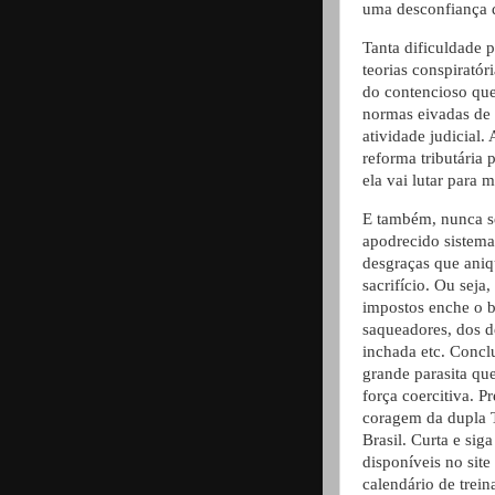
uma desconfiança d
Tanta dificuldade p
teorias conspiratór
do contencioso que
normas eivadas de 
atividade judicial.
reforma tributária 
ela vai lutar para 
E também, nunca s
apodrecido sistema
desgraças que aniq
sacrifício. Ou seja
impostos enche o b
saqueadores, dos d
inchada etc. Concl
grande parasita qu
força coercitiva. 
coragem da dupla
Brasil. Curta e si
disponíveis no sit
calendário de trei