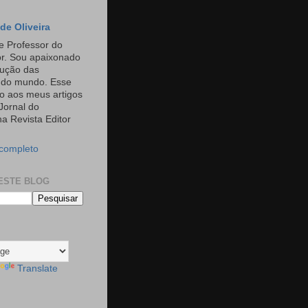
de Oliveira
e Professor do
or. Sou apaixonado
rução das
s do mundo. Esse
o aos meus artigos
Jornal do
a Revista Editor
 completo
ESTE BLOG
Translate