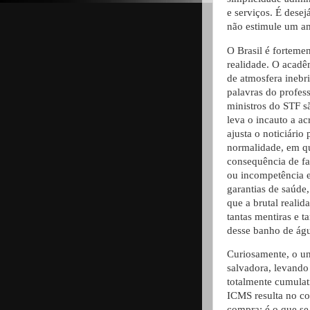
e serviços. É desej
não estimule um amb
O Brasil é fortemen
realidade. O acadê
de atmosfera inebri
palavras do profess
ministros do STF s
leva o incauto a ac
ajusta o noticiário
normalidade, em q
consequência de fa
ou incompetência es
garantias de saúde,
que a brutal reali
tantas mentiras e t
desse banho de ág
Curiosamente, o un
salvadora, levando 
totalmente cumulati
ICMS resulta no co
compra; é o que s