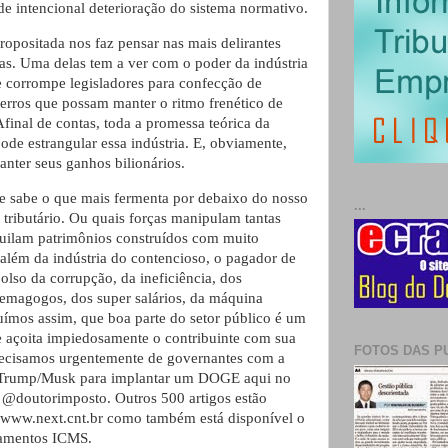
e intencional deterioração do sistema normativo.
ropositada nos faz pensar nas mais delirantes
ias. Uma delas tem a ver com o poder da indústria
 corrompe legisladores para confecção de
erros que possam manter o ritmo frenético de
 Afinal de contas, toda a promessa teórica da
pode estrangular essa indústria. E, obviamente,
manter seus ganhos bilionários.
e sabe o que mais fermenta por debaixo do nosso
...
 tributário. Ou quais forças manipulam tantas
uilam patrimônios construídos com muito
, além da indústria do contencioso, o pagador de
olso da corrupção, da ineficiência, dos
emagogos, dos super salários, da máquina
uímos assim, que boa parte do setor público é um
e açoita impiedosamente o contribuinte com sua
FOTOS DAS P
Precisamos urgentemente de governantes com a
 Trump/Musk para implantar um DOGE aqui no
ga @doutorimposto. Outros 500 artigos estão
e www.next.cnt.br como também está disponível o
namentos ICMS.