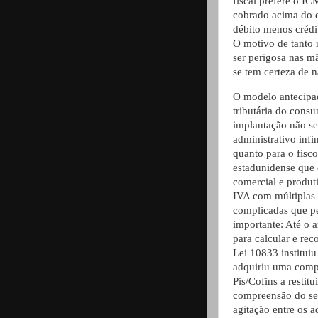
fiscal prefere o I
cobrado acima do d
débito menos crédi
O motivo de tanto 
ser perigosa nas m
se tem certeza de 
O modelo antecipad
tributária do consu
implantação não ser
administrativo infi
quanto para o fisc
estadunidense que c
comercial e produ
IVA com múltiplas f
complicadas que pe
importante: Até o a
para calcular e rec
Lei 10833 institui
adquiriu uma compl
Pis/Cofins a restit
compreensão do seu
agitação entre os 