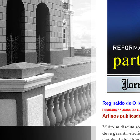
Reginaldo de Oli
Publicado no Jornal do Co
Artigos publicad
Muito se discute s
deve garantir efici
simplicidade admini