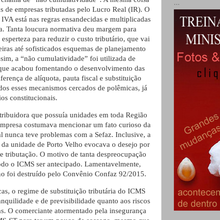
...
ns de empresas tributadas pelo Lucro Real (IR). O
IVA está nas regras ensandecidas e multiplicadas
ta. Tanta loucura normativa deu margem para
esperteza para reduzir o custo tributário, que vai
iras até sofisticados esquemas de planejamento
ssim, a “não cumulatividade” foi utilizada de
que acabou fomentando o desenvolvimento das
ferença de alíquota, pauta fiscal e substituição
todos esses mecanismos cercados de polêmicas, já
os constitucionais.
tribuidora que possuía unidades em toda Região
empresa costumava mencionar um fato curioso da
ual nunca teve problemas com a Sefaz. Inclusive, a
al da unidade de Porto Velho evocava o desejo por
 tributação. O motivo de tanta despreocupação
todo o ICMS ser antecipado. Lamentavelmente,
o foi destruído pelo Convênio Confaz 92/2015.
as, o regime de substituição tributária do ICMS
anquilidade e de previsibilidade quanto aos riscos
as. O comerciante atormentado pela insegurança