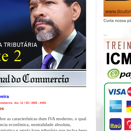
Curta nossa p
...
veira
mmercio dia 11 / 03 / 2025 - A501
os
obre as características dum IVA moderno, o qual
ência econômica, neutralidade absoluta,
strativa e ampla base tributária que inclua bens