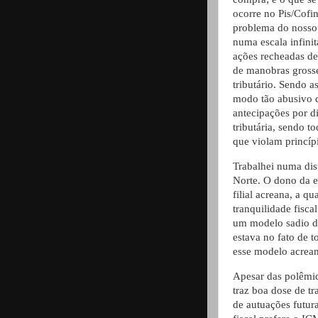
ocorre no Pis/Cofi
problema do nosso 
numa escala infini
ações recheadas de 
de manobras grosse
tributário. Sendo a
modo tão abusivo 
antecipações por di
tributária, sendo 
que violam princípi
Trabalhei numa dis
Norte. O dono da 
filial acreana, a q
tranquilidade fisc
um modelo sadio de
estava no fato de 
esse modelo acrean
Apesar das polêmic
traz boa dose de tr
de autuações futur