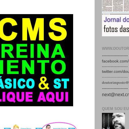
WWW.DOUTOR
------------------
facebook.com/
------------------
twitter.com/do
------------------
doutorimposto@
------------------
next@next.cn
QUEM SOU EU