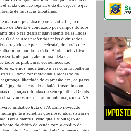
ável ainda que não seja alvo de distorções, e que
iente de injustiças tributárias.
te marcado pela discrepância entre ficção e
mico de Direito é conduzido por campos floridos
...
ante que o faz deslizar suavemente pelas lindas
or. Os discursos proferidos pelos divinizados
ão carregados de poesia celestial, de modo que
reditar num mundo perfeito. A mídia televisiva
 pasteurizado para caber numa ideia de
ue todos os problemas econômicos são
tores externos, nada tendo a ver com roubalheira
tatal. O texto constitucional é recheado de
 segurança, liberdade de expressão etc., ao passo
dade é jogada na cara do cidadão frustrado com
antas desgraças oriundas do setor público. Depois
ua fria, vamos retornar ao mundo mágico do IVA.
iverso midiático trata o IVA como novidade
muita gente a acreditar que nosso atual sistema é
vo. Isso é mentira, visto que a tributação do
nfronto do débito da venda com o crédito da
e chama de “não cumulatividade”. A mesma coisa