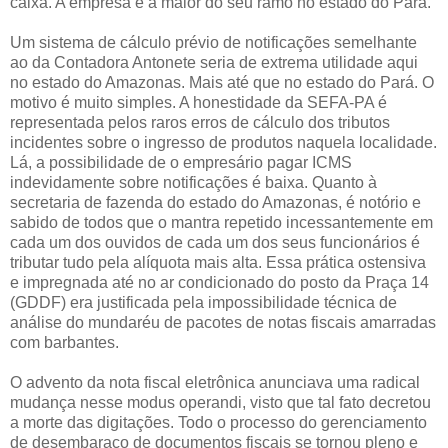
caixa. A empresa é a maior do seu ramo no estado do Pará.
Um sistema de cálculo prévio de notificações semelhante
ao da Contadora Antonete seria de extrema utilidade aqui
no estado do Amazonas. Mais até que no estado do Pará. O
motivo é muito simples. A honestidade da SEFA-PA é
representada pelos raros erros de cálculo dos tributos
incidentes sobre o ingresso de produtos naquela localidade.
Lá, a possibilidade de o empresário pagar ICMS
indevidamente sobre notificações é baixa. Quanto à
secretaria de fazenda do estado do Amazonas, é notório e
sabido de todos que o mantra repetido incessantemente em
cada um dos ouvidos de cada um dos seus funcionários é
tributar tudo pela alíquota mais alta. Essa prática ostensiva
e impregnada até no ar condicionado do posto da Praça 14
(GDDF) era justificada pela impossibilidade técnica de
análise do mundaréu de pacotes de notas fiscais amarradas
com barbantes.
O advento da nota fiscal eletrônica anunciava uma radical
mudança nesse modus operandi, visto que tal fato decretou
a morte das digitações. Todo o processo do gerenciamento
de desembaraço de documentos fiscais se tornou pleno e