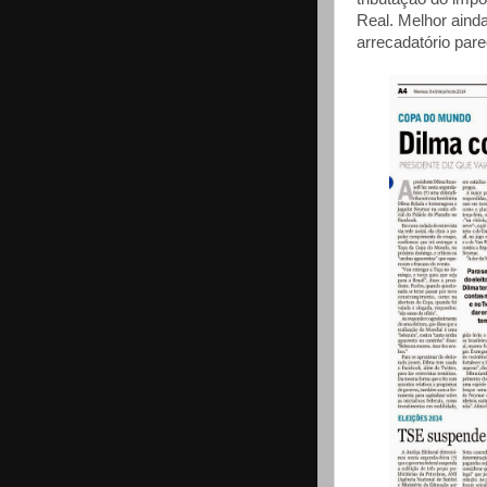
Real. Melhor aind
arrecadatório par