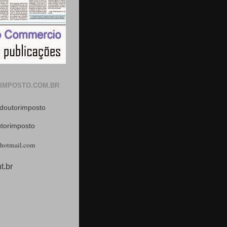
IMPOSTO.COM.BR
doutorimposto
utorimposto
hotmail.com
t.br