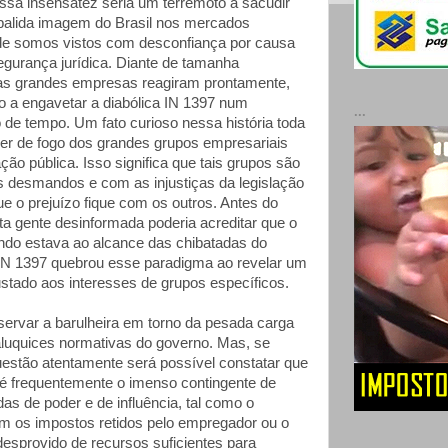
sa insensatez seria um terremoto a sacudir
balida imagem do Brasil nos mercados
nde somos vistos com desconfiança por causa
egurança jurídica. Diante de tamanha
 as grandes empresas reagiram prontamente,
o a engavetar a diabólica IN 1397 num
...
 de tempo. Um fato curioso nessa história toda
oder de fogo dos grandes grupos empresariais
ção pública. Isso significa que tais grupos são
 desmandos e com as injustiças da legislação
que o prejuízo fique com os outros. Antes do
ta gente desinformada poderia acreditar que o
do estava ao alcance das chibatadas do
IN 1397 quebrou esse paradigma ao revelar um
ustado aos interesses de grupos específicos.
bservar a barulheira em torno da pesada carga
maluquices normativas do governo. Mas, se
stão atentamente será possível constatar que
 é frequentemente o imenso contingente de
as de poder e de influência, tal como o
 os impostos retidos pelo empregador ou o
esprovido de recursos suficientes para