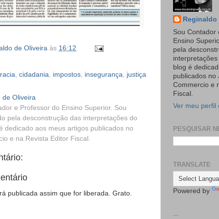
Reginaldo 
Sou Contador 
Ensino Superi
ldo de Oliveira
às
16:12
pela desconst
interpretaçõe
blog é dedicad
racia
,
cidadania
,
impostos
,
insegurança
,
justiça
publicados no 
Commercio e n
Fiscal.
 de Oliveira
Ver meu perfil
dor e Professor do Ensino Superior. Sou
o pela desconstrução das interpretações do
é dedicado aos meus artigos publicados no
PESQUISAR N
o e na Revista Editor Fiscal.
tário:
TRANSLATE
entário
Powered by
 publicada assim que for liberada. Grato.
...