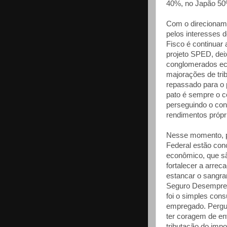
40%, no Japão 50
Com o direcioname
pelos interesses 
Fisco é continuar
projeto SPED, dei
conglomerados e
majorações de tri
repassado para o 
pato é sempre o c
perseguindo o cons
rendimentos própri
Nesse momento, p
Federal estão con
econômico, que sã
fortalecer a arre
estancar o sangra
Seguro Desempreg
foi o simples con
empregado. Pergun
ter coragem de en
tributação do imp