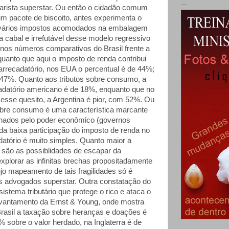
...
utarista superstar. Ou então o cidadão comum
m pacote de biscoito, antes experimenta o
vários impostos acomodados na embalagem
a cabal e irrefutável desse modelo regressivo
 nos números comparativos do Brasil frente a
uanto que aqui o imposto de renda contribui
rrecadatório, nos EUA o percentual é de 44%;
47%. Quanto aos tributos sobre consumo, a
ecadatório americano é de 18%, enquanto que no
Nesse quesito, a Argentina é pior, com 52%. Ou
obre consumo é uma característica marcante
nados pelo poder econômico (governos
da baixa participação do imposto de renda no
datório é muito simples. Quanto maior a
são as possiblidades de escapar da
explorar as infinitas brechas propositadamente
ujo mapeamento de tais fragilidades só é
 advogados superstar. Outra constatação do
stema tributário que protege o rico e ataca o
vantamento da Ernst & Young, onde mostra
rasil a taxação sobre heranças e doações é
 sobre o valor herdado, na Inglaterra é de