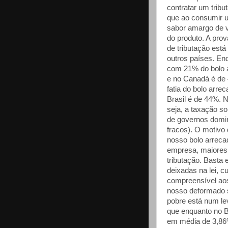
contratar um trib
que ao consumir u
sabor amargo de 
do produto. A prov
de tributação está
outros países. Enq
com 21% do bolo a
e no Canadá é de 
fatia do bolo arr
Brasil é de 44%. 
seja, a taxação s
de governos domi
fracos). O motivo 
nosso bolo arreca
empresa, maiores 
tributação. Basta 
deixadas na lei, c
compreensível aos
nosso deformado si
pobre está num le
que enquanto no B
em média de 3,86%