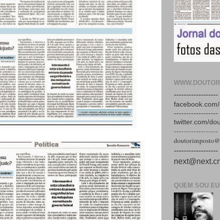
WWW.DOUTOR
------------------
facebook.com/
------------------
twitter.com/do
------------------
doutorimposto@
------------------
next@next.cn
QUEM SOU EU