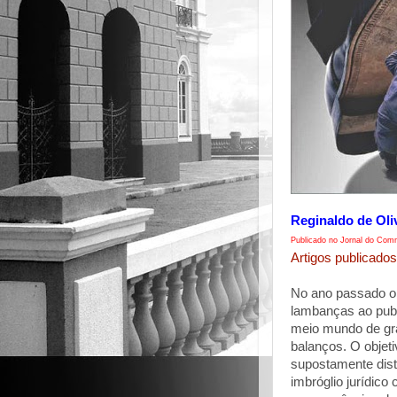
Reginaldo de Oli
Publicado no Jornal do Comm
Artigos publicados
No ano passado o
lambanças ao publ
meio mundo de gra
balanços. O objeti
supostamente dist
imbróglio jurídico 