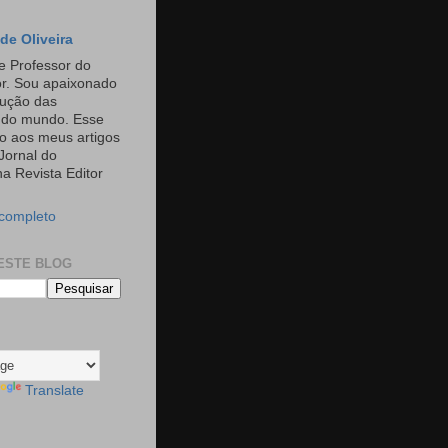
de Oliveira
e Professor do
or. Sou apaixonado
rução das
s do mundo. Esse
o aos meus artigos
Jornal do
a Revista Editor
 completo
ESTE BLOG
Translate