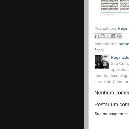
Postado por
Regina
Marcadores:
buroc
fiscal
Reginaldo
Sou Conta
apaixonad
mundo. Esse blog 
Jornal do Commerci
Nenhum comen
Postar um com
Sua mensagem será