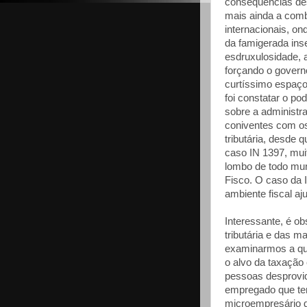
consequências des
mais ainda a com
internacionais, o
da famigerada ins
esdruxulosidade,
forçando o govern
curtíssimo espaço
foi constatar o p
sobre a administra
coniventes com os
tributária, desde 
caso IN 1397, mui
lombo de todo mun
Fisco. O caso da 
ambiente fiscal aj
Interessante, é o
tributária e das 
examinarmos a que
o alvo da taxação
pessoas desprovid
empregado que tem
microempresário d