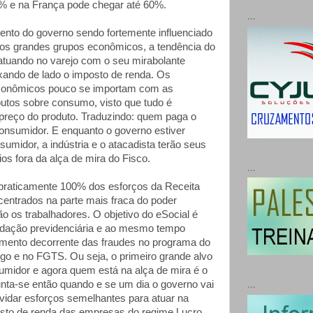
% e na França pode chegar até 60%.
...
nto do governo sendo fortemente influenciado
dos grandes grupos econômicos, a tendência do
 atuando no varejo com o seu mirabolante
xando de lado o imposto de renda. Os
conômicos pouco se importam com as
butos sobre consumo, visto que tudo é
preço do produto. Traduzindo: quem paga o
onsumidor. E enquanto o governo estiver
umidor, a indústria e o atacadista terão seus
os fora da alça de mira do Fisco.
...
raticamente 100% dos esforços da Receita
centrados na parte mais fraca do poder
o os trabalhadores. O objetivo do eSocial é
cadação previdenciária e ao mesmo tempo
mento decorrente das fraudes no programa do
o e no FGTS. Ou seja, o primeiro grande alvo
sumidor e agora quem está na alça de mira é o
ta-se então quando e se um dia o governo vai
...
vidar esforços semelhantes para atuar na
osto de renda das empresas do regime Lucro