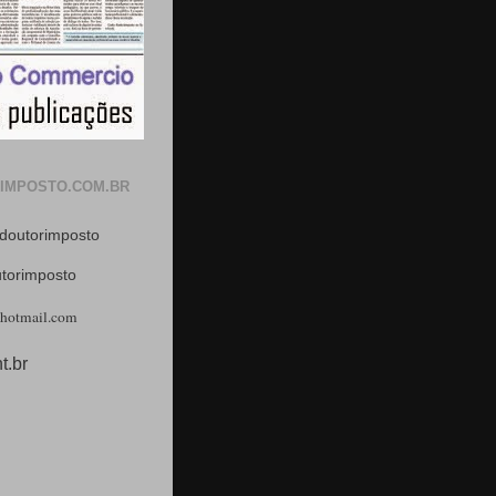
IMPOSTO.COM.BR
doutorimposto
utorimposto
hotmail.com
t.br