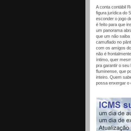
A conta contábil R
figura jurídica do 
esconder o jogo de
é feito para que i
um panorama abrang
que um não saiba 
camuflado no pânt
com os amigos do 
não é frontalment
íntimo, quer mesmo
pra garantir o seu
fluminense, que p
inteiro. Quem sab
possa enxergar o 