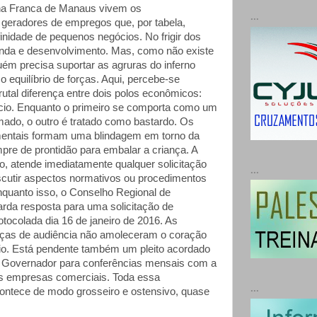
na Franca de Manaus vivem os
...
geradores de empregos que, por tabela,
inidade de pequenos negócios. No frigir dos
enda e desenvolvimento. Mas, como não existe
uém precisa suportar as agruras do inferno
 o equilíbrio de forças. Aqui, percebe-se
utal diferença entre dois polos econômicos:
cio. Enquanto o primeiro se comporta como um
ado, o outro é tratado como bastardo. Os
entais formam uma blindagem em torno da
re de prontidão para embalar a criança. A
o, atende imediatamente qualquer solicitação
...
cutir aspectos normativos ou procedimentos
Enquanto isso, o Conselho Regional de
arda resposta para uma solicitação de
tocolada dia 16 de janeiro de 2016. As
nças de audiência não amoleceram o coração
io. Está pendente também um pleito acordado
 Governador para conferências mensais com a
as empresas comerciais. Toda essa
...
ontece de modo grosseiro e ostensivo, quase