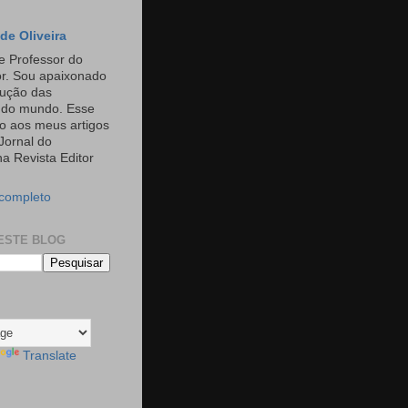
de Oliveira
e Professor do
or. Sou apaixonado
rução das
s do mundo. Esse
o aos meus artigos
Jornal do
a Revista Editor
 completo
ESTE BLOG
Translate