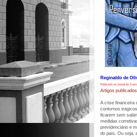
Reginaldo de Oli
Publicado no Jornal do Comm
Artigos publicados
A crise financeira
contornos trágicos
ficarem sem salár
medidas corretiv
previdenciário e m
do país. Ou seja,