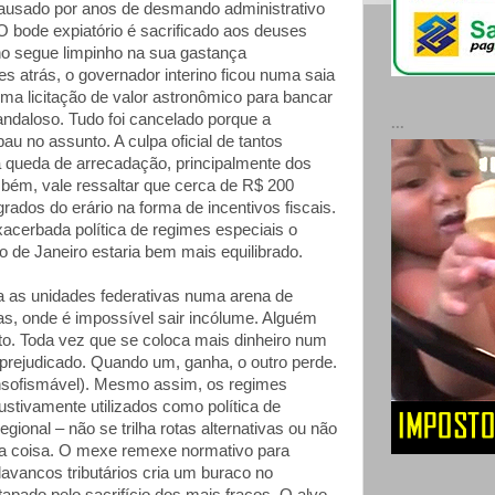
causado por anos de desmando administrativo
O bode expiatório é sacrificado aos deuses
o segue limpinho na sua gastança
s atrás, o governador interino ficou numa saia
uma licitação de valor astronômico para bancar
ndaloso. Tudo foi cancelado porque a
...
au no assunto. A culpa oficial de tantos
 queda de arrecadação, principalmente dos
mbém, vale ressaltar que cerca de R$ 200
rados do erário na forma de incentivos fiscais.
acerbada política de regimes especiais o
o de Janeiro estaria bem mais equilibrado.
ga as unidades federativas numa arena de
as, onde é impossível sair incólume. Alguém
o. Toda vez que se coloca mais dinheiro num
a prejudicado. Quando um, ganha, o outro perde.
nsofismável). Mesmo assim, os regimes
ustivamente utilizados como política de
gional – não se trilha rotas alternativas ou não
ra coisa. O mexe remexe normativo para
olavancos tributários cria um buraco no