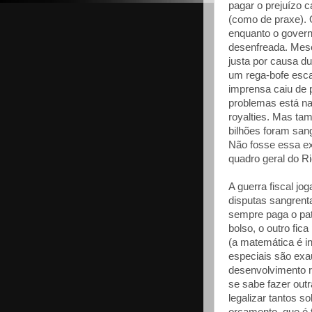
pagar o prejuízo 
(como de praxe). 
enquanto o govern
desenfreada. Mese
justa por causa d
um rega-bofe esca
imprensa caiu de p
problemas está na
royalties. Mas ta
bilhões foram sang
Não fosse essa ex
quadro geral do Ri
A guerra fiscal jo
disputas sangrent
sempre paga o pat
bolso, o outro fic
(a matemática é i
especiais são exa
desenvolvimento re
se sabe fazer out
legalizar tantos s