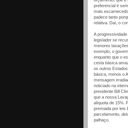
orçamento, que é t
preferencial é sem
mais escarnecedor
padece tanto porq
relativa. Daí, o co
A progressividade 
legislador se rec
menores taxações 
exemplo, o gover
enquanto que o e
cesta básica amaz
os outros Estados
básica, menos o 
mensagem irradiad
noticiado na inter
presidente Bill Cl
que a nossa Lavag
alíquota de 15%. 
premiada por leis
parcelamento, dei
palhaço.