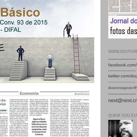
WWW.DOUTOR
------------------
facebook.com/
------------------
twitter.com/do
------------------
doutorimposto@
------------------
next@next.cn
QUEM SOU EU