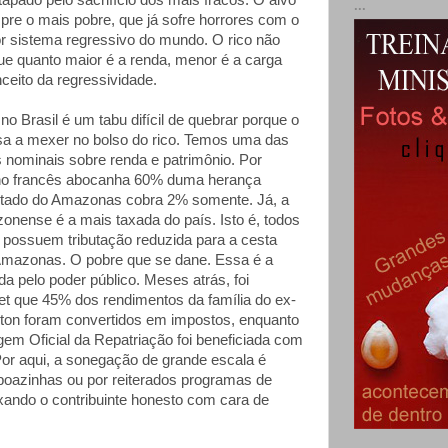
apado pelo sacrifício dos mais fracos. O alvo
...
pre o mais pobre, que já sofre horrores com o
 sistema regressivo do mundo. O rico não
ue quanto maior é a renda, menor é a carga
nceito da regressividade.
no Brasil é um tabu difícil de quebrar porque o
usa a mexer no bolso do rico. Temos uma das
nominais sobre renda e patrimônio. Por
no francês abocanha 60% duma herança
stado do Amazonas cobra 2% somente. Já, a
onense é a mais taxada do país. Isto é, todos
 possuem tributação reduzida para a cesta
Amazonas. O pobre que se dane. Essa é a
a pelo poder público. Meses atrás, foi
net que 45% dos rendimentos da família do ex-
inton foram convertidos em impostos, enquanto
em Oficial da Repatriação foi beneficiada com
Por aqui, a sonegação de grande escala é
 boazinhas ou por reiterados programas de
xando o contribuinte honesto com cara de