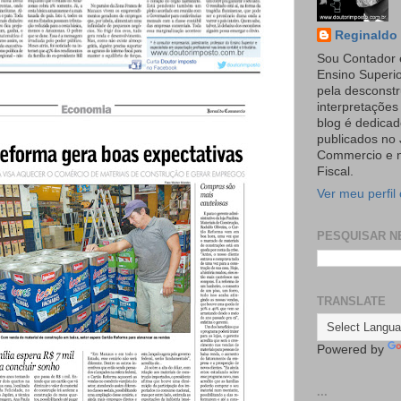
Reginaldo 
Sou Contador 
Ensino Superi
pela desconst
interpretaçõe
blog é dedicad
publicados no 
Commercio e n
Fiscal.
Ver meu perfil
PESQUISAR N
TRANSLATE
Powered by
...