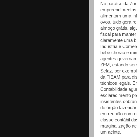
No paraíso da Zo
empreendimentos 
alimentam uma inf
ovos, tudo gera r
almoço grátis, alg
fiscal para manter
claramente uma br
Indústria e Comér
bebê chorão e mim
agentes governam
ZFM, estando semp
Sefaz, por exempl
da FIEAM para dis
técnicos legais. 
Contabilidade agu
esclarecimento pro
insistentes cobra
do órgão fazendár
em reunião com o
classe contábil d
marginalização ac
um acinte.