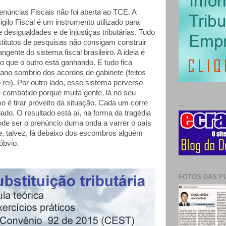
enúncias Fiscais não foi aberta ao TCE. A
Sigilo Fiscal é um instrumento utilizado para
 desigualdades e de injustiças tributárias. Tudo
nstitutos de pesquisas não consigam construir
ente do sistema fiscal brasileiro. A ideia é
o que o outro está ganhando. E tudo fica
ano sombrio dos acordos de gabinete (feitos
rei). Por outro lado, esse sistema perverso
e combatido porque muita gente, lá no seu
 é tirar proveito da situação. Cada um corre
...
 lado. O resultado está aí, na forma da tragédia
ode ser o prenúncio duma onda a varrer o país
e, talvez, lá debaixo dos escombros alguém
óbvio.
FOTOS DAS P