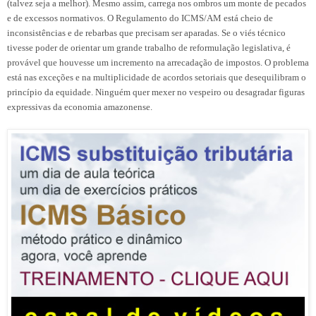
(talvez seja a melhor). Mesmo assim, carrega nos ombros um monte de pecados
e de excessos normativos. O Regulamento do ICMS/AM está cheio de
inconsistências e de rebarbas que precisam ser aparadas. Se o viés técnico
tivesse poder de orientar um grande trabalho de reformulação legislativa, é
provável que houvesse um incremento na arrecadação de impostos. O problema
está nas exceções e na multiplicidade de acordos setoriais que desequilibram o
princípio da equidade. Ninguém quer mexer no vespeiro ou desagradar figuras
expressivas da economia amazonense.