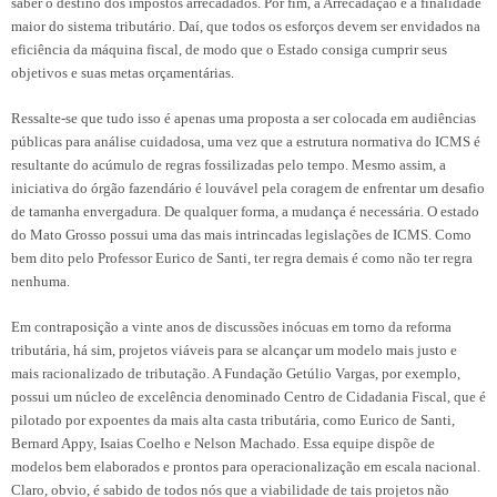
saber o destino dos impostos arrecadados. Por fim, a Arrecadação é a finalidade
maior do sistema tributário. Daí, que todos os esforços devem ser envidados na
eficiência da máquina fiscal, de modo que o Estado consiga cumprir seus
objetivos e suas metas orçamentárias.
Ressalte-se que tudo isso é apenas uma proposta a ser colocada em audiências
públicas para análise cuidadosa, uma vez que a estrutura normativa do ICMS é
resultante do acúmulo de regras fossilizadas pelo tempo. Mesmo assim, a
iniciativa do órgão fazendário é louvável pela coragem de enfrentar um desafio
de tamanha envergadura. De qualquer forma, a mudança é necessária. O estado
do Mato Grosso possui uma das mais intrincadas legislações de ICMS. Como
bem dito pelo Professor Eurico de Santi, ter regra demais é como não ter regra
nenhuma.
Em contraposição a vinte anos de discussões inócuas em torno da reforma
tributária, há sim, projetos viáveis para se alcançar um modelo mais justo e
mais racionalizado de tributação. A Fundação Getúlio Vargas, por exemplo,
possui um núcleo de excelência denominado Centro de Cidadania Fiscal, que é
pilotado por expoentes da mais alta casta tributária, como Eurico de Santi,
Bernard Appy, Isaias Coelho e Nelson Machado. Essa equipe dispõe de
modelos bem elaborados e prontos para operacionalização em escala nacional.
Claro, obvio, é sabido de todos nós que a viabilidade de tais projetos não