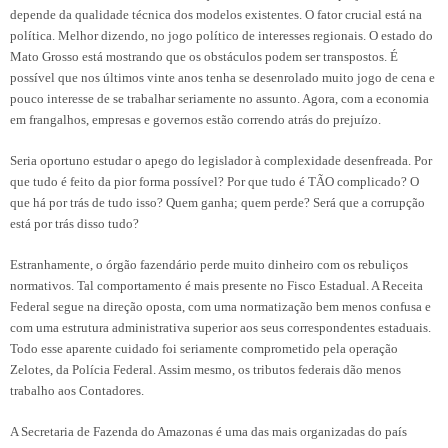
depende da qualidade técnica dos modelos existentes. O fator crucial está na
política. Melhor dizendo, no jogo político de interesses regionais. O estado do
Mato Grosso está mostrando que os obstáculos podem ser transpostos. É
possível que nos últimos vinte anos tenha se desenrolado muito jogo de cena e
pouco interesse de se trabalhar seriamente no assunto. Agora, com a economia
em frangalhos, empresas e governos estão correndo atrás do prejuízo.
Seria oportuno estudar o apego do legislador à complexidade desenfreada. Por
que tudo é feito da pior forma possível? Por que tudo é TÃO complicado? O
que há por trás de tudo isso? Quem ganha; quem perde? Será que a corrupção
está por trás disso tudo?
Estranhamente, o órgão fazendário perde muito dinheiro com os rebuliços
normativos. Tal comportamento é mais presente no Fisco Estadual. A Receita
Federal segue na direção oposta, com uma normatização bem menos confusa e
com uma estrutura administrativa superior aos seus correspondentes estaduais.
Todo esse aparente cuidado foi seriamente comprometido pela operação
Zelotes, da Polícia Federal. Assim mesmo, os tributos federais dão menos
trabalho aos Contadores.
A Secretaria de Fazenda do Amazonas é uma das mais organizadas do país