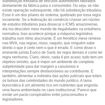
substituição tributária de veículos automotores faturados
diretamente da fábrica para o consumidor. Ou seja, se não
existe operação subsequente, não há substituição tributária.
Esse é um dos pilares do sistema, quebrado por essa regra
incoerente. Se a federação do comércio criasse um núcleo
de estudos tributários para dissecar o ICMS amazonense,
ela iria descobrir meio mundo de ilegalidades na entulheira
normativa. Isso acontece porque a máquina legislativa
trabalha num ritmo alucinante. É um frenético mexe remexe
nas MVA, nas regras, nisso, naquilo, que ninguém sabe
direito o que é certo nem o que é errado. E como disse o
eminente jurista Eurico de Santi, ter regra demais é como ter
regra nenhuma. Claro, obvio, nada é por acaso; tudo tem um
objetivo sinistro, que é impor um ambiente de completa
subjetividade para dar margem a casuísmos e
interpretações sempre desfavoráveis ao contribuinte. E
também, alimentar a indústria das ações judiciais que tufam
os bolsos das celebridades do mundo jurídico. A lama
burocrática é um alimento rico em nutrientes que engorda
uma fauna ambientada no caos institucional. Parece que
existe um pacto conspiratório entre jurisconsultos e
legisladores.