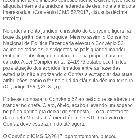
alíquota interna da unidade federada de destino e a alíquota
interestadual (Convênio ICMS 52/2017, cláusula décima
terceira).
No ordenamento jurídico, o instituto do Convênio figura na
base da pirâmide hierárquica. Mesmo assim, o Conselho
Nacional de Política Fazendária elevou o Convênio 52
acima de todas as leis vigentes no país quando mandou
embutir a substituição tributária na sua própria base de
cálculo. A Lei Complementar 24/1975 estabelece limites
para atuação dos acordos firmados entre as fazendas
estaduais, não autorizando o Confaz a extrapolar das suas
atribuições, como o fez na aludida cláusula décima terceira
(CF, artigo 155, §2º, XII, g).
Pode-se comparar o Convênio 52 ao peão que se atreveu a
mandar no chefe. Claro, óbvio, acabou levando um sopapo
no pé da orelha pra deixar de ser besta. E o tal bofetão foi
dado pela Ministra Cármem Lúcia, do STF. O ouvido do
Confaz deve estar zunindo até agora.
O Convênio ICMS 52/2017, aparentemente, buscou