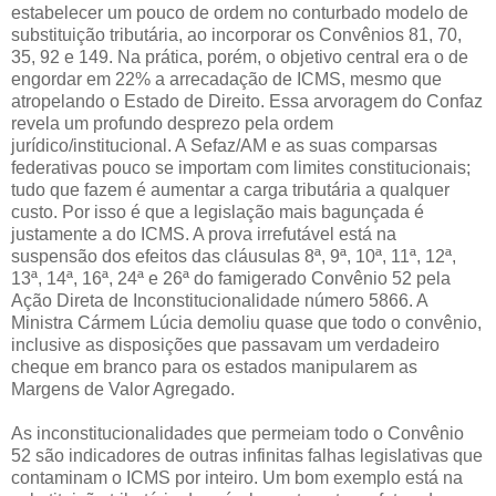
estabelecer um pouco de ordem no conturbado modelo de
substituição tributária, ao incorporar os Convênios 81, 70,
35, 92 e 149. Na prática, porém, o objetivo central era o de
engordar em 22% a arrecadação de ICMS, mesmo que
atropelando o Estado de Direito. Essa arvoragem do Confaz
revela um profundo desprezo pela ordem
jurídico/institucional. A Sefaz/AM e as suas comparsas
federativas pouco se importam com limites constitucionais;
tudo que fazem é aumentar a carga tributária a qualquer
custo. Por isso é que a legislação mais bagunçada é
justamente a do ICMS. A prova irrefutável está na
suspensão dos efeitos das cláusulas 8ª, 9ª, 10ª, 11ª, 12ª,
13ª, 14ª, 16ª, 24ª e 26ª do famigerado Convênio 52 pela
Ação Direta de Inconstitucionalidade número 5866. A
Ministra Cármem Lúcia demoliu quase que todo o convênio,
inclusive as disposições que passavam um verdadeiro
cheque em branco para os estados manipularem as
Margens de Valor Agregado.
As inconstitucionalidades que permeiam todo o Convênio
52 são indicadores de outras infinitas falhas legislativas que
contaminam o ICMS por inteiro. Um bom exemplo está na