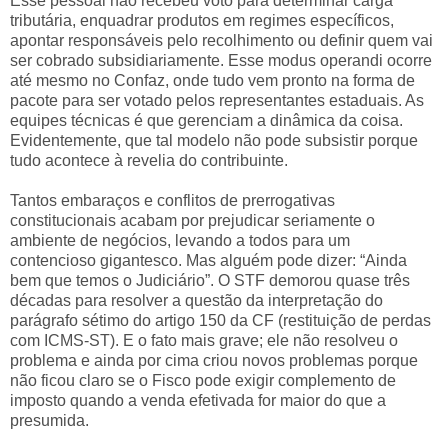
Esse pessoal não recebeu voto para determinar carga
tributária, enquadrar produtos em regimes específicos,
apontar responsáveis pelo recolhimento ou definir quem vai
ser cobrado subsidiariamente. Esse modus operandi ocorre
até mesmo no Confaz, onde tudo vem pronto na forma de
pacote para ser votado pelos representantes estaduais. As
equipes técnicas é que gerenciam a dinâmica da coisa.
Evidentemente, que tal modelo não pode subsistir porque
tudo acontece à revelia do contribuinte.
Tantos embaraços e conflitos de prerrogativas
constitucionais acabam por prejudicar seriamente o
ambiente de negócios, levando a todos para um
contencioso gigantesco. Mas alguém pode dizer: “Ainda
bem que temos o Judiciário”. O STF demorou quase três
décadas para resolver a questão da interpretação do
parágrafo sétimo do artigo 150 da CF (restituição de perdas
com ICMS-ST). E o fato mais grave; ele não resolveu o
problema e ainda por cima criou novos problemas porque
não ficou claro se o Fisco pode exigir complemento de
imposto quando a venda efetivada for maior do que a
presumida.