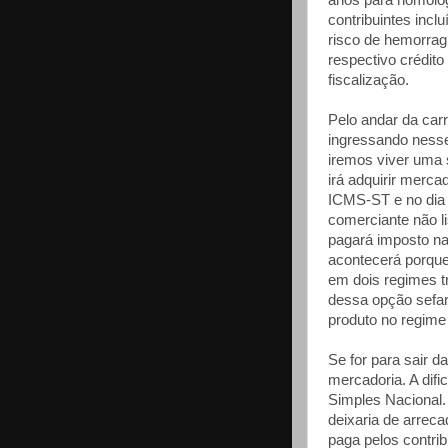
anos para homolog
contribuintes incl
risco de hemorragi
respectivo crédito
fiscalização.
Pelo andar da car
ingressando nesse
iremos viver uma s
irá adquirir merc
ICMS-ST e no dia
comerciante não l
pagará imposto na
acontecerá porqu
em dois regimes t
dessa opção sefar
produto no regim
Se for para sair da
mercadoria. A difi
Simples Nacional. 
deixaria de arreca
paga pelos contrib