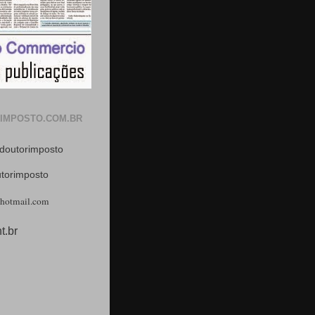
IMPOSTO.COM.BR
doutorimposto
utorimposto
hotmail.com
t.br