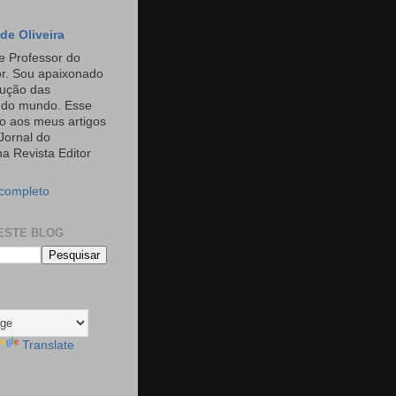
de Oliveira
e Professor do
or. Sou apaixonado
rução das
s do mundo. Esse
o aos meus artigos
Jornal do
a Revista Editor
 completo
ESTE BLOG
Translate