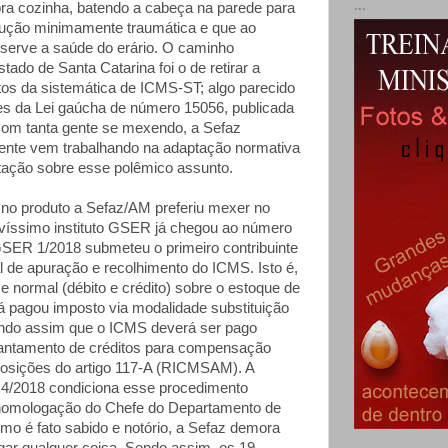
...
pra cozinha, batendo a cabeça na parede para
lução minimamente traumática e que ao
erve a saúde do erário. O caminho
tado de Santa Catarina foi o de retirar a
tos da sistemática de ICMS-ST; algo parecido
s da Lei gaúcha de número 15056, publicada
 Com tanta gente se mexendo, a Sefaz
nte vem trabalhando na adaptação normativa
tação sobre esse polêmico assunto.
no produto a Sefaz/AM preferiu mexer no
ovíssimo instituto GSER já chegou ao número
SER 1/2018 submeteu o primeiro contribuinte
l de apuração e recolhimento do ICMS. Isto é,
 normal (débito e crédito) sobre o estoque de
á pagou imposto via modalidade substituição
icando assim que o ICMS deverá ser pago
antamento de créditos para compensação
osições do artigo 117-A (RICMSAM). A
/2018 condiciona esse procedimento
homologação do Chefe do Departamento de
mo é fato sabido e notório, a Sefaz demora