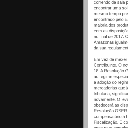
correndo da sala 
encontrar uma so
mesmo tempo pres
encontrado pelo Es
maioria dos produ
com as disposiçõe
no final de 2017.
Amazonas igualme
da sua regulamen
Em vez de mexer 
Contribuinte. O n
18. A Resolução G
ao regime especia
a adoção do regime
mercadorias que j
tributária, signif
novamente. O lev
obedecerá as disp
Resolução GSER 4
compensatório à 
Fiscalização. E co