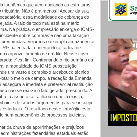
a tsunâmica que vem abalando as estruturas
 tributária. Não é pra menos!! Apesar da sua
rrecadatória, essa modalidade de cobrança do
ijada. A raiz de todo mal está na matriz
tema. Na prática, o empresário enxerga o ICMS-
...
incidente sobre compras e não uma taxação
as presumidas. Vejamos o exemplo amazonense
a 5% na entrada, encerrando a cadeia de
ndo o aproveitamento de crédito. Nesse caso,
parada;
c´est fini
. Contrariando o rito sumário da
ica, a modalidade do ICMS substituição
ende um vasto e complexo arcabouço técnico
olotar o meio de campo, a redação da Emenda
3 assegura a imediata e preferencial restituição
aso não se realize o fato gerador presumido. A
re o assunto só ratificou o que já existia,
ibuinte de sólidos argumentos para se insurgir
s estaduais. O resultado desse imbróglio está
do num pandemônio de processos judiciais.
har da chuva de aporrinhações e prejuízos
s administrações fazendárias estaduais estão