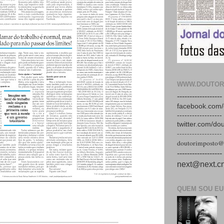
WWW.DOUTOR
------------------
facebook.com/
------------------
twitter.com/do
------------------
doutorimposto@
------------------
next@next.cn
QUEM SOU EU