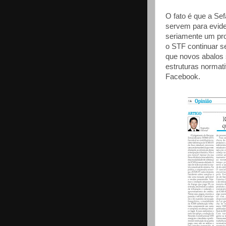
O fato é que a Sef
servem para evide
seriamente um proj
o STF continuar s
que novos abalos
estruturas normat
Facebook.