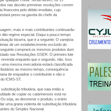
ar qualquer coisa. Sendo assim, os 19
uídos nas dezoito primeiras resoluções correm
...
a financeira pelo débito imediato, cujo
 estará preso na gaveta do chefe da
ruagem, mais e mais contribuintes continuarão
 dito regime especial. Daqui a pouco tempo
ituação bizarra, que é a seguinte: O varejista
adorias de um estabelecimento excluído do
 seguinte comprará os mesmos produtos dum
istado nas Resoluções GSER. O primeiro lote
 revenda enquanto que o segundo, não. Isso
...
e uma mesma mercadoria estará classificada
ributários ao mesmo tempo, consequência
iana de enquadrar o contribuinte e não o
e do ICMS-ST.
 substituição tributária, que saia então a
culdade de copiar os catarinenses está no
Ou seja, ao desonerar o produto, o erário
...
dar uma grana violenta de substituição tributária
uintes do Simples Nacional.