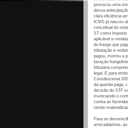
provocou uma ond
dessa antecipação
clara eficiência a
ICMS já nasceu ale
conceitual do sis
ST como imposto 
aplicável a vend
do frango que pag
tributação e veda
pagou, morreu a 
taxação frangolín
tributária compre
legal. E para emb
Constitucional 3/9
da quantia paga, c
decisão do STF sob
municiando o contr
contra as fazenda
sendo materializa
Para se desvencil
arrecadatórios, a