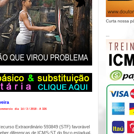
Curta nossa p
...
veira
mmercio dia 14 / 3 / 2018 - A 326
ecurso Extraordinário 593849 (STF) favorável
ceber diferenças de ICMS-ST do fisco estadual,