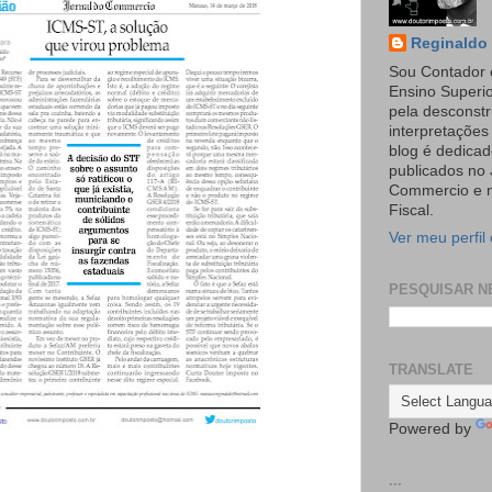
Reginaldo 
Sou Contador 
Ensino Superi
pela desconst
interpretaçõe
blog é dedicad
publicados no 
Commercio e n
Fiscal.
Ver meu perfil
PESQUISAR N
TRANSLATE
Powered by
...