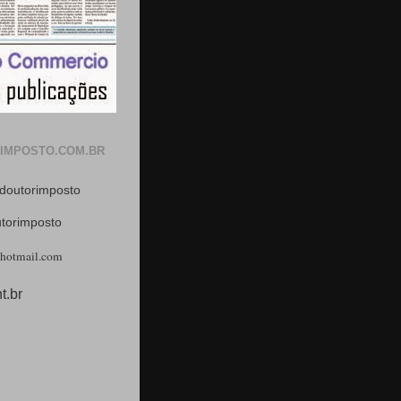
IMPOSTO.COM.BR
doutorimposto
utorimposto
hotmail.com
t.br