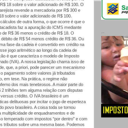
R$ 18 sobre o valor adicionado de R$ 100. O
arejista revende a mercadoria por R$ 300 e
 sobre o valor adicionado de R$ 100.
álculos de outra forma, o que ocorre é que o
tacadista faz a apuração do ICMS mediante
...
to de R$ 36 menos o crédito de R$ 18. O
ta débito de R$ 54 menos crédito de R$ 36. Ou
uma fase da cadeia é convertido em crédito na
sse jogo aritmético ao longo da cadeia de
ição é que caracteriza o modelo de Imposto
onado (IVA). A nossa legislação chama isso de
e, que, a priori, pode parecer um mecanismo
r o pagamento sobre valores já tributados
o, em tese. Na prática, o regime não
nferno dos mais tenebrosos. A maior parte do
 2 trilhões tem alguma relação com disputas
versus crédito. O IVA brasileiro é um
icas delituosas por incitar o jogo de esperteza
do povo brasileiro. A coisa toda se tornou
ita multiplicidade de enquadramentos e de
sso temperado com impostos “por dentro” e com
ios tributos sobre uma mesma base. Podemos