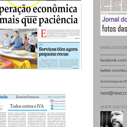
WWW.DOUTOR
------------------
facebook.com/
------------------
twitter.com/do
------------------
doutorimposto@
------------------
next@next.cn
QUEM SOU EU