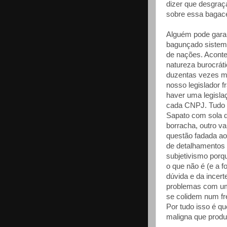
dizer que desgra
sobre essa bagacei
Alguém pode garan
bagunçado sistema
de nações. Acontec
natureza burocrát
duzentas vezes ma
nosso legislador 
haver uma legisla
cada CNPJ. Tudo é 
Sapato com sola d
borracha, outro v
questão fadada ao
de detalhamentos 
subjetivismo porqu
o que não é (e a
dúvida e da incert
problemas com um 
se colidem num fr
Por tudo isso é q
maligna que produ