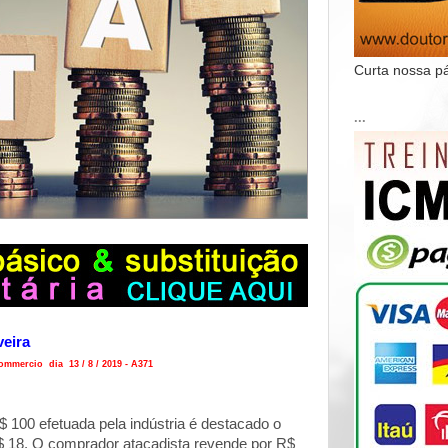
Curta nossa p
...
veira
mmercio dia 13 / 8 / 2019 - A371
100 efetuada pela indústria é destacado o
 18. O comprador atacadista revende por R$