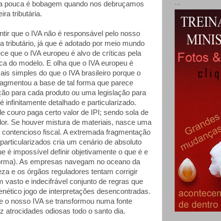
...
ça pouca é bobagem quando nos debruçamos
ra tributária.
tir que o IVA não é responsável pelo nosso
 tributário, já que é adotado por meio mundo
e que o IVA europeu é alvo de críticas pela
ica do modelo. E olha que o IVA europeu é
is simples do que o IVA brasileiro porque o
fragmentou a base de tal forma que parece
ção para cada produto ou uma legislação para
infinitamente detalhado e particularizado.
e couro paga certo valor de IPI; sendo sola de
alor. Se houver mistura de materiais, nasce uma
 contencioso fiscal. A extremada fragmentação
particularizados cria um cenário de absoluto
e é impossível definir objetivamente o que é e
 forma). As empresas navegam no oceano da
eza e os órgãos reguladores tentam corrigir
vasto e indecifrável conjunto de regras que
enético jogo de interpretações desencontradas.
ue o nosso IVA se transformou numa fonte
z atrocidades odiosas todo o santo dia.