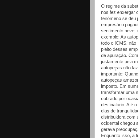
O regime da substi
nos fez enxergar 
fenômeno se deu p
empresário pagad
sentimento novo; 
exemplo: As aut
todo o ICMS, não
pleito desses empr
de apuração. Com 
justamente pela m
autopeças não faz
importante: Quand
autopeças amazon
imposto. Em suma:
transformar uma m
cobrado por ocasi
destinatário. Até
dias de tranquili
distribuidora com
ocidental chegou 
gerava preocupaçã
Enquanto isso, a 