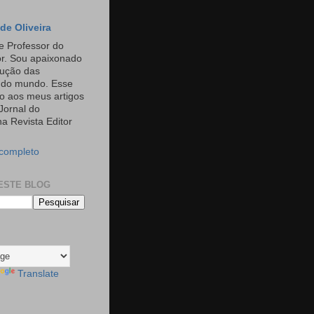
de Oliveira
e Professor do
or. Sou apaixonado
rução das
s do mundo. Esse
o aos meus artigos
Jornal do
a Revista Editor
 completo
ESTE BLOG
Translate