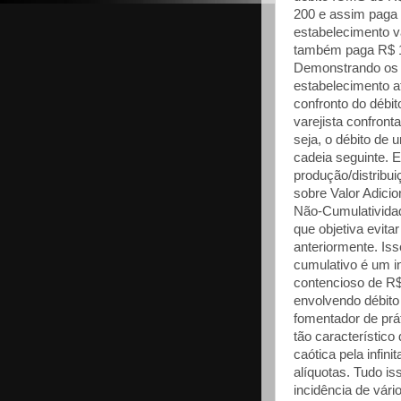
200 e assim paga 
estabelecimento v
também paga R$ 18
Demonstrando os c
estabelecimento a
confronto do débi
varejista confron
seja, o débito de 
cadeia seguinte. E
produção/distribu
sobre Valor Adici
Não-Cumulatividad
que objetiva evita
anteriormente. Iss
cumulativo é um i
contencioso de R$
envolvendo débito 
fomentador de prát
tão característico 
caótica pela infin
alíquotas. Tudo i
incidência de vár