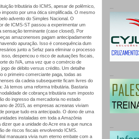
tuição tributária do ICMS, apesar de polêmico,
...
o imposto por uma ótica simplificada. O mesmo
elo advento do Simples Nacional. O
or de ICMS-ST passou a experimentar um
a sensação terminante (case closed). Por
opeças amazonenses pagam antecipadamente
 havendo apuração. Isso é consequência dum
esários junto a Sefaz para eliminar o processo
isso, despencou o risco de autuações fiscais,
orte do IVA, uma vez que o comércio de
 jogo de débito versus crédito. Um detalhe
o o primeiro comerciante paga, todas as
...
enses da cadeia subsequente ficam livres do
 Já temos uma reforma tributária. Bastaria
odalidade de cobrança tributária num imposto
ão do ingresso da mercadoria no estado
 o ano de 2015, as empresas acreanas viviam
dade porque tudo era antecipado. O dono de uma
 unidades instaladas em toda a Amazônia
a dizer que a unidade do Acre era a que nunca
...
o de riscos fiscais envolvendo ICMS.
filial manauara vivia num eterno embate com a