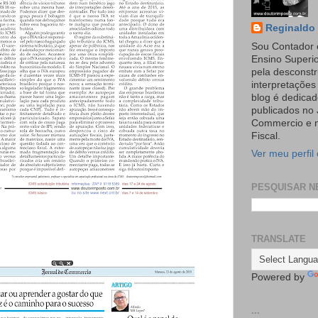
Reginaldo 
Sou Contador 
Ensino Superi
pela desconst
interpretaçõe
blog é dedicad
publicados no 
Commercio e n
Fiscal.
Ver meu perfil
PESQUISAR N
TRANSLATE
Powered by
...