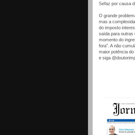
Sefaz por causa d
O grande problema
mas a complexida
do imposto intere
saída para outras 
momento do ingres
fora”. A não cumul
maior potência do 
e siga @doutorim