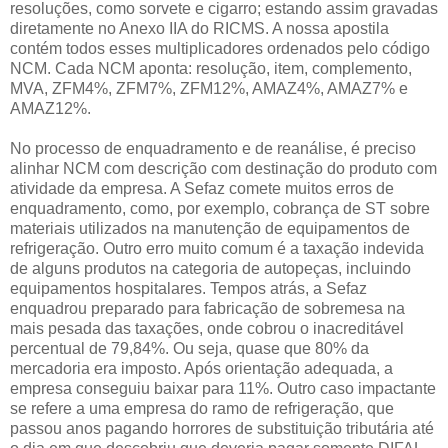
resoluções, como sorvete e cigarro; estando assim gravadas
diretamente no Anexo IIA do RICMS. A nossa apostila
contém todos esses multiplicadores ordenados pelo código
NCM. Cada NCM aponta: resolução, item, complemento,
MVA, ZFM4%, ZFM7%, ZFM12%, AMAZ4%, AMAZ7% e
AMAZ12%.
No processo de enquadramento e de reanálise, é preciso
alinhar NCM com descrição com destinação do produto com
atividade da empresa. A Sefaz comete muitos erros de
enquadramento, como, por exemplo, cobrança de ST sobre
materiais utilizados na manutenção de equipamentos de
refrigeração. Outro erro muito comum é a taxação indevida
de alguns produtos na categoria de autopeças, incluindo
equipamentos hospitalares. Tempos atrás, a Sefaz
enquadrou preparado para fabricação de sobremesa na
mais pesada das taxações, onde cobrou o inacreditável
percentual de 79,84%. Ou seja, quase que 80% da
mercadoria era imposto. Após orientação adequada, a
empresa conseguiu baixar para 11%. Outro caso impactante
se refere a uma empresa do ramo de refrigeração, que
passou anos pagando horrores de substituição tributária até