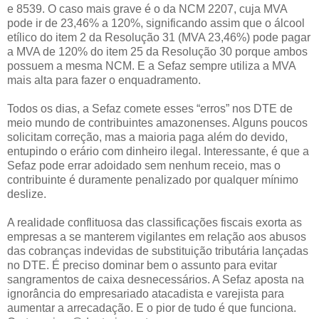
e 8539. O caso mais grave é o da NCM 2207, cuja MVA
pode ir de 23,46% a 120%, significando assim que o álcool
etílico do item 2 da Resolução 31 (MVA 23,46%) pode pagar
a MVA de 120% do item 25 da Resolução 30 porque ambos
possuem a mesma NCM. E a Sefaz sempre utiliza a MVA
mais alta para fazer o enquadramento.
Todos os dias, a Sefaz comete esses “erros” nos DTE de
meio mundo de contribuintes amazonenses. Alguns poucos
solicitam correção, mas a maioria paga além do devido,
entupindo o erário com dinheiro ilegal. Interessante, é que a
Sefaz pode errar adoidado sem nenhum receio, mas o
contribuinte é duramente penalizado por qualquer mínimo
deslize.
A realidade conflituosa das classificações fiscais exorta as
empresas a se manterem vigilantes em relação aos abusos
das cobranças indevidas de substituição tributária lançadas
no DTE. É preciso dominar bem o assunto para evitar
sangramentos de caixa desnecessários. A Sefaz aposta na
ignorância do empresariado atacadista e varejista para
aumentar a arrecadação. E o pior de tudo é que funciona.