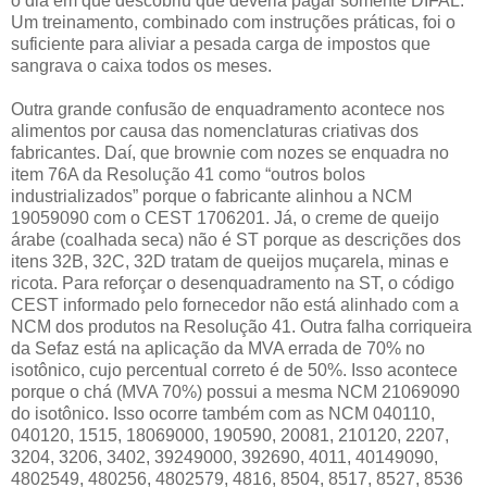
o dia em que descobriu que deveria pagar somente DIFAL.
Um treinamento, combinado com instruções práticas, foi o
suficiente para aliviar a pesada carga de impostos que
sangrava o caixa todos os meses.
Outra grande confusão de enquadramento acontece nos
alimentos por causa das nomenclaturas criativas dos
fabricantes. Daí, que brownie com nozes se enquadra no
item 76A da Resolução 41 como “outros bolos
industrializados” porque o fabricante alinhou a NCM
19059090 com o CEST 1706201. Já, o creme de queijo
árabe (coalhada seca) não é ST porque as descrições dos
itens 32B, 32C, 32D tratam de queijos muçarela, minas e
ricota. Para reforçar o desenquadramento na ST, o código
CEST informado pelo fornecedor não está alinhado com a
NCM dos produtos na Resolução 41. Outra falha corriqueira
da Sefaz está na aplicação da MVA errada de 70% no
isotônico, cujo percentual correto é de 50%. Isso acontece
porque o chá (MVA 70%) possui a mesma NCM 21069090
do isotônico. Isso ocorre também com as NCM 040110,
040120, 1515, 18069000, 190590, 20081, 210120, 2207,
3204, 3206, 3402, 39249000, 392690, 4011, 40149090,
4802549, 480256, 4802579, 4816, 8504, 8517, 8527, 8536