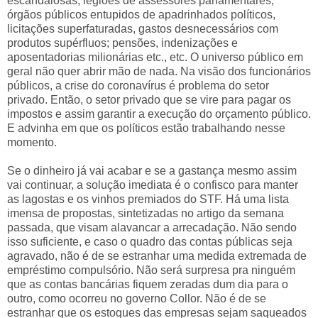
escandalosas, legiões de assessores parlamentares,
órgãos públicos entupidos de apadrinhados políticos,
licitações superfaturadas, gastos desnecessários com
produtos supérfluos; pensões, indenizações e
aposentadorias milionárias etc., etc. O universo público em
geral não quer abrir mão de nada. Na visão dos funcionários
públicos, a crise do coronavírus é problema do setor
privado. Então, o setor privado que se vire para pagar os
impostos e assim garantir a execução do orçamento público.
E advinha em que os políticos estão trabalhando nesse
momento.
Se o dinheiro já vai acabar e se a gastança mesmo assim
vai continuar, a solução imediata é o confisco para manter
as lagostas e os vinhos premiados do STF. Há uma lista
imensa de propostas, sintetizadas no artigo da semana
passada, que visam alavancar a arrecadação. Não sendo
isso suficiente, e caso o quadro das contas públicas seja
agravado, não é de se estranhar uma medida extremada de
empréstimo compulsório. Não será surpresa pra ninguém
que as contas bancárias fiquem zeradas dum dia para o
outro, como ocorreu no governo Collor. Não é de se
estranhar que os estoques das empresas sejam saqueados