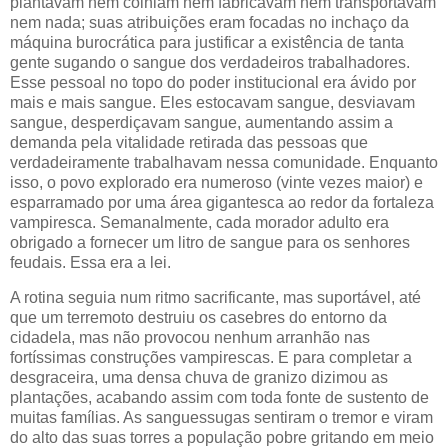
plantavam nem colhiam nem fabricavam nem transportavam
nem nada; suas atribuições eram focadas no inchaço da
máquina burocrática para justificar a existência de tanta
gente sugando o sangue dos verdadeiros trabalhadores.
Esse pessoal no topo do poder institucional era ávido por
mais e mais sangue. Eles estocavam sangue, desviavam
sangue, desperdiçavam sangue, aumentando assim a
demanda pela vitalidade retirada das pessoas que
verdadeiramente trabalhavam nessa comunidade. Enquanto
isso, o povo explorado era numeroso (vinte vezes maior) e
esparramado por uma área gigantesca ao redor da fortaleza
vampiresca. Semanalmente, cada morador adulto era
obrigado a fornecer um litro de sangue para os senhores
feudais. Essa era a lei.
A rotina seguia num ritmo sacrificante, mas suportável, até
que um terremoto destruiu os casebres do entorno da
cidadela, mas não provocou nenhum arranhão nas
fortíssimas construções vampirescas. E para completar a
desgraceira, uma densa chuva de granizo dizimou as
plantações, acabando assim com toda fonte de sustento de
muitas famílias. As sanguessugas sentiram o tremor e viram
do alto das suas torres a população pobre gritando em meio