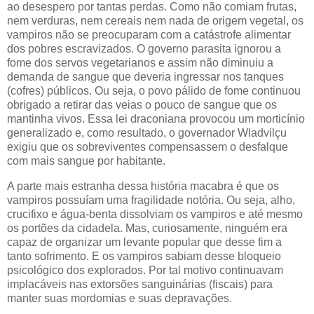
ao desespero por tantas perdas. Como não comiam frutas,
nem verduras, nem cereais nem nada de origem vegetal, os
vampiros não se preocuparam com a catástrofe alimentar
dos pobres escravizados. O governo parasita ignorou a
fome dos servos vegetarianos e assim não diminuiu a
demanda de sangue que deveria ingressar nos tanques
(cofres) públicos. Ou seja, o povo pálido de fome continuou
obrigado a retirar das veias o pouco de sangue que os
mantinha vivos. Essa lei draconiana provocou um morticínio
generalizado e, como resultado, o governador Wladvilçu
exigiu que os sobreviventes compensassem o desfalque
com mais sangue por habitante.
A parte mais estranha dessa história macabra é que os
vampiros possuíam uma fragilidade notória. Ou seja, alho,
crucifixo e água-benta dissolviam os vampiros e até mesmo
os portões da cidadela. Mas, curiosamente, ninguém era
capaz de organizar um levante popular que desse fim a
tanto sofrimento. E os vampiros sabiam desse bloqueio
psicológico dos explorados. Por tal motivo continuavam
implacáveis nas extorsões sanguinárias (fiscais) para
manter suas mordomias e suas depravações.