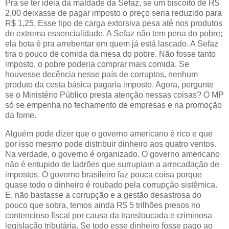
Pra se ter ideia da maldade da Sefaz, se um biscoito de R$
2,00 deixasse de pagar imposto o preço seria reduzido para
R$ 1,25. Esse tipo de carga extorsiva pesa até nos produtos
de extrema essencialidade. A Sefaz não tem pena do pobre;
ela bota é pra arrebentar em quem já está lascado. A Sefaz
tira o pouco de comida da mesa do pobre. Não fosse tanto
imposto, o pobre poderia comprar mais comida. Se
houvesse decência nesse país de corruptos, nenhum
produto da cesta básica pagaria imposto. Agora, pergunte
se o Ministério Público presta atenção nessas coisas? O MP
só se empenha no fechamento de empresas e na promoção
da fome.
Alguém pode dizer que o governo americano é rico e que
por isso mesmo pode distribuir dinheiro aos quatro ventos.
Na verdade, o governo é organizado. O governo americano
não é entupido de ladrões que surrupiam a arrecadação de
impostos. O governo brasileiro faz pouca coisa porque
quase todo o dinheiro é roubado pela corrupção sistêmica.
E, não bastasse a corrupção e a gestão desastrosa do
pouco que sobra, temos ainda R$ 5 trilhões presos no
contencioso fiscal por causa da transloucada e criminosa
legislação tributária. Se todo esse dinheiro fosse pago ao