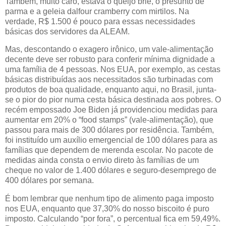
Também, muito caro, estava o queijo brie, o presunto de
parma e a geleia dalfour cramberry com mirtilos. Na
verdade, R$ 1.500 é pouco para essas necessidades
básicas dos servidores da ALEAM.
Mas, descontando o exagero irônico, um vale-alimentação
decente deve ser robusto para conferir mínima dignidade a
uma família de 4 pessoas. Nos EUA, por exemplo, as cestas
básicas distribuídas aos necessitados são turbinadas com
produtos de boa qualidade, enquanto aqui, no Brasil, junta-
se o pior do pior numa cesta básica destinada aos pobres. O
recém empossado Joe Biden já providenciou medidas para
aumentar em 20% o “food stamps” (vale-alimentação), que
passou para mais de 300 dólares por residência. Também,
foi instituído um auxílio emergencial de 100 dólares para as
famílias que dependem de merenda escolar. No pacote de
medidas ainda consta o envio direto às famílias de um
cheque no valor de 1.400 dólares e seguro-desemprego de
400 dólares por semana.
É bom lembrar que nenhum tipo de alimento paga imposto
nos EUA, enquanto que 37,30% do nosso biscoito é puro
imposto. Calculando “por fora”, o percentual fica em 59,49%.