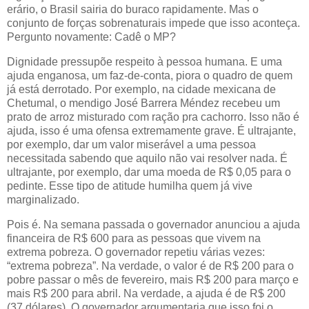
erário, o Brasil sairia do buraco rapidamente. Mas o
conjunto de forças sobrenaturais impede que isso aconteça.
Pergunto novamente: Cadê o MP?
Dignidade pressupõe respeito à pessoa humana. E uma
ajuda enganosa, um faz-de-conta, piora o quadro de quem
já está derrotado. Por exemplo, na cidade mexicana de
Chetumal, o mendigo José Barrera Méndez recebeu um
prato de arroz misturado com ração pra cachorro. Isso não é
ajuda, isso é uma ofensa extremamente grave. É ultrajante,
por exemplo, dar um valor miserável a uma pessoa
necessitada sabendo que aquilo não vai resolver nada. É
ultrajante, por exemplo, dar uma moeda de R$ 0,05 para o
pedinte. Esse tipo de atitude humilha quem já vive
marginalizado.
Pois é. Na semana passada o governador anunciou a ajuda
financeira de R$ 600 para as pessoas que vivem na
extrema pobreza. O governador repetiu várias vezes:
“extrema pobreza”. Na verdade, o valor é de R$ 200 para o
pobre passar o mês de fevereiro, mais R$ 200 para março e
mais R$ 200 para abril. Na verdade, a ajuda é de R$ 200
(37 dólares). O governador argumentaria que isso foi o