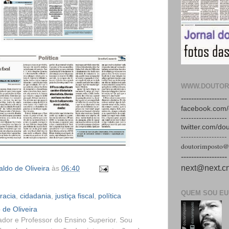
WWW.DOUTOR
------------------
facebook.com/
------------------
twitter.com/do
------------------
doutorimposto@
------------------
next@next.cn
ldo de Oliveira
às
06:40
QUEM SOU EU
racia
,
cidadania
,
justiça fiscal
,
política
 de Oliveira
dor e Professor do Ensino Superior. Sou