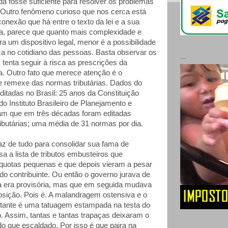
a fosse suficiente para resolver os problemas
 Outro fenômeno curioso que nos cerca está
onexão que há entre o texto da lei e a sua
ja, parece que quanto mais complexidade e
ra um dispositivo legal, menor é a possibilidade
ica no cotidiano das pessoas. Basta observar os
...
tenta seguir à risca as prescrições da
ria. Outro fato que merece atenção é o
 remexe das normas tributárias. Dados do
itadas no Brasil: 25 anos da Constituição
do Instituto Brasileiro de Planejamento e
am que em três décadas foram editadas
ibutárias; uma média de 31 normas por dia.
faz de tudo para consolidar sua fama de
nsa a lista de tributos embusteiros que
quotas pequenas e que depois vieram a pesar
do contribuinte. Ou então o governo jurava de
xa era provisória, mas que em seguida mudava
osição. Pois é. A malandragem ostensiva e o
tante é uma tatuagem estampada na testa do
rio. Assim, tantas e tantas trapaças deixaram o
do que escaldado. Por isso é que paira na