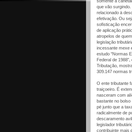
somente a canetad
que vão surgindo.
relacionado à desc
efetivação. Ou se
sofisticação encer
de aplicação prát
atropelos de quem 
legislação tributá
incessante mexe e
estudo “Normas Ed
Federal de 1988”, 
Tributação, mostr
309.147 normas tr
O ente tributante 
traiçoeiro. É exte
nasceram com alí
bastante no bolso 
pé junto que a ta
radicalmente de p
descaramento avil
legislador tributá
contribuinte mais 