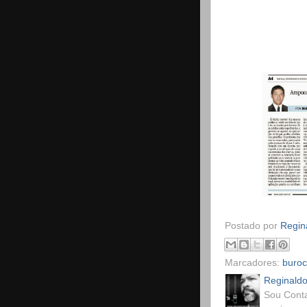
Postado por
Regina
Marcadores:
buroc
Reginaldo
Sou Conta