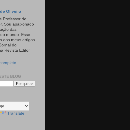
de Oliveira
e Professor do
or. Sou apaixonado
rução das
s do mundo. Esse
o aos meus artigos
Jornal do
a Revista Editor
 completo
ESTE BLOG
Translate