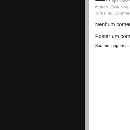
apaixonad
mundo. Esse blog 
Jornal do Commerci
Nenhum comen
Postar um com
Sua mensagem será