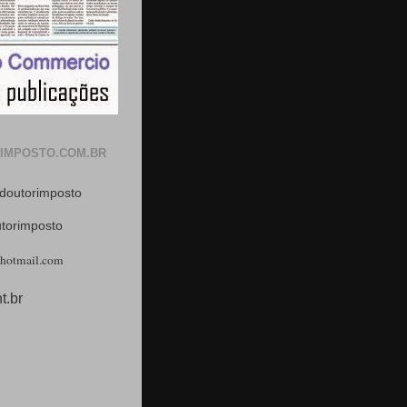
IMPOSTO.COM.BR
doutorimposto
utorimposto
hotmail.com
t.br