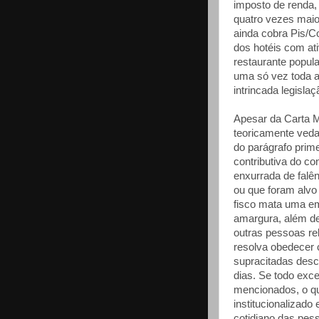
imposto de renda, 
quatro vezes maior
ainda cobra Pis/C
dos hotéis com ati
restaurante popula
uma só vez toda a
intrincada legislaçã
Apesar da Carta Ma
teoricamente vedar
do parágrafo prime
contributiva do c
enxurrada de falê
ou que foram alvo
fisco mata uma em
amargura, além de
outras pessoas re
resolva obedecer 
supracitadas desc
dias. Se todo exce
mencionados, o qu
institucionalizado 
cotidiano das pes