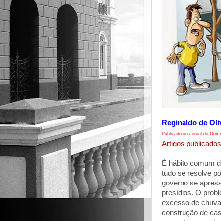
Reginaldo de Oli
Publicado no Jornal do Comm
Artigos publicados
É hábito comum dos
tudo se resolve po
governo se apress
presídios. O pro
excesso de chuva
construção de ca