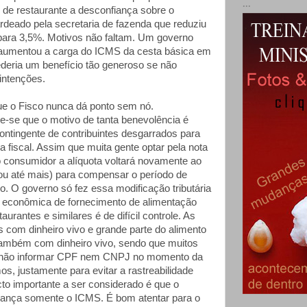
...
de restaurante a desconfiança sobre o
lardeado pela secretaria de fazenda que reduziu
ara 3,5%. Motivos não faltam. Um governo
aumentou a carga do ICMS da cesta básica em
eria um benefício tão generoso se não
intenções.
que o Fisco nunca dá ponto sem nó.
e-se que o motivo de tanta benevolência é
ontingente de contribuintes desgarrados para
 fiscal. Assim que muita gente optar pela nota
do consumidor a alíquota voltará novamente ao
u até mais) para compensar o período de
o. O governo só fez essa modificação tributária
e econômica de fornecimento de alimentação
aurantes e similares é de difícil controle. As
s com dinheiro vivo e grande parte do alimento
também com dinheiro vivo, sendo que muitos
 não informar CPF nem CNPJ no momento da
s, justamente para evitar a rastreabilidade
cto importante a ser considerado é que o
alcança somente o ICMS. É bom atentar para o