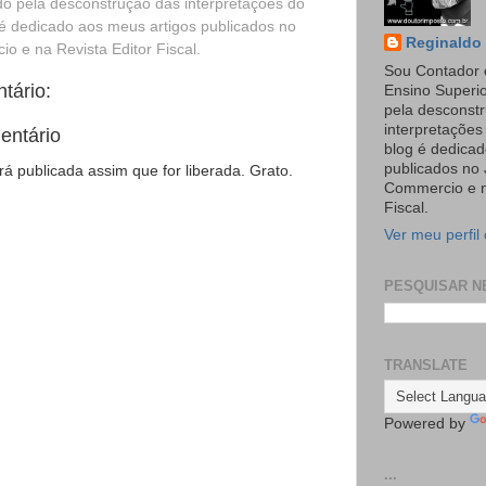
o pela desconstrução das interpretações do
é dedicado aos meus artigos publicados no
Reginaldo 
o e na Revista Editor Fiscal.
Sou Contador 
tário:
Ensino Superi
pela desconst
interpretaçõe
entário
blog é dedicad
publicados no 
 publicada assim que for liberada. Grato.
Commercio e n
Fiscal.
Ver meu perfil
PESQUISAR N
TRANSLATE
Powered by
...