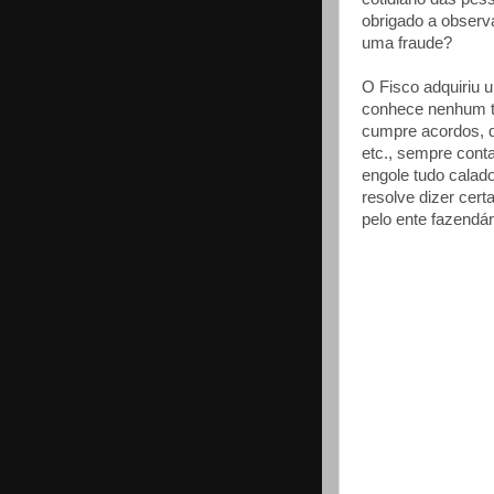
obrigado a observ
uma fraude?
O Fisco adquiriu um
conhece nenhum ti
cumpre acordos, q
etc., sempre cont
engole tudo calado
resolve dizer cer
pelo ente fazendár