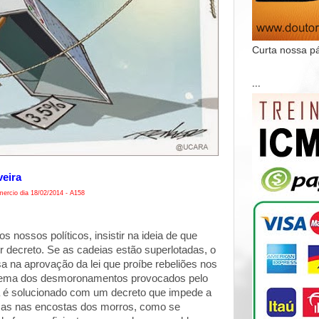
Curta nossa p
...
veira
ercio dia 18/02/2014 - A158
 nossos políticos, insistir na ideia de que
r decreto. Se as cadeias estão superlotadas, o
a na aprovação da lei que proíbe rebeliões nos
blema dos desmoronamentos provocados pelo
 é solucionado com um decreto que impede a
sas nas encostas dos morros, como se