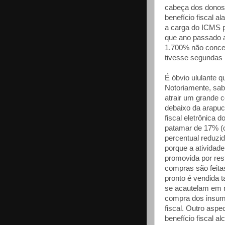
cabeça dos donos 
benefício fiscal a
a carga do ICMS p
que ano passado 
1.700% não conced
tivesse segundas 
É óbvio ululante 
Notoriamente, sab
atrair um grande c
debaixo da arapuca
fiscal eletrônica 
patamar de 17% (o
percentual reduzid
porque a atividad
promovida por rest
compras são feita
pronto é vendida 
se acautelam em
compra dos insumo
fiscal. Outro aspe
benefício fiscal 