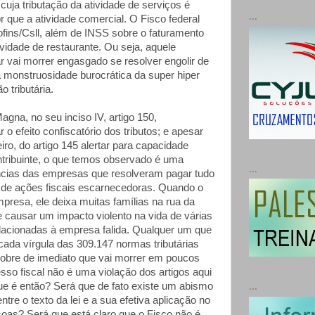
cuja tributação da atividade de serviços é
...
 que a atividade comercial. O Fisco federal
ofins/Csll, além de INSS sobre o faturamento
vidade de restaurante. Ou seja, aquele
r vai morrer engasgado se resolver engolir de
 monstruosidade burocrática da super hiper
o tributária.
gna, no seu inciso IV, artigo 150,
 o efeito confiscatório dos tributos; e apesar
iro, do artigo 145 alertar para capacidade
ontribuinte, o que temos observado é uma
...
ncias das empresas que resolveram pagar tudo
 de ações fiscais escarnecedoras. Quando o
presa, ele deixa muitas famílias na rua da
 causar um impacto violento na vida de várias
lacionadas à empresa falida. Qualquer um que
cada vírgula das 309.147 normas tributárias
obre de imediato que vai morrer em poucos
sso fiscal não é uma violação dos artigos aqui
e é então? Será que de fato existe um abismo
...
entre o texto da lei e a sua efetiva aplicação no
soas? Será que está claro que o Fisco não é