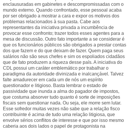
enclausuradas em gabinetes e descompromissadas com o
mundo externo. Quando confrontado, esse pessoal acaba
por ser obrigado a mostrar a cara e expor os motivos dos
problemas relacionados à sua pasta. Cabe aos
representantes da iniciativa privada a incumbência de
provocar esse confronto; trazer todos esses agentes para a
mesa de discussão. Outro fato importante a se considerar é
que os funcionários públicos são obrigados a prestar contas
dos que fazem e do que deixam de fazer. Quem paga seus
salários não são seus chefes e sim os espoliados cidadãos
que de fato produzem a riqueza desse país. A iniciativa do
CDL possui um caráter emblemático por trabalhar o
paradigma da autoridade divinizada e inalcançável. Talvez
falte amadurecer em cada um de nós um espírito
questionador e litigioso. Basta lembrar o estado de
passividade que inunda a alma do pagador de impostos,
que costuma absorver tudo quanto é sorte de imposições
fiscais sem questionar nada. Ou seja, ele morre sem lutar.
Esse sofredor muitas vezes não sabe que a relação fisco
contribuinte é acima de tudo uma relação litigiosa, que
envolve sérios conflitos de interesse e que por isso mesmo
caberia aos dois lados o papel de protagonista na