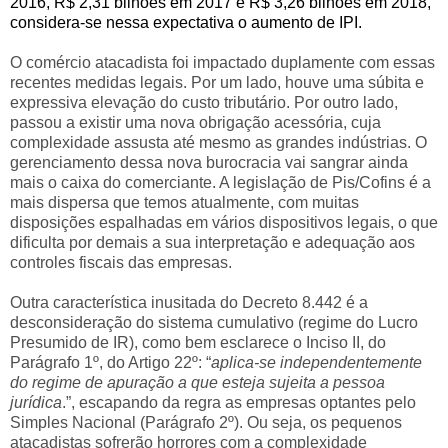
2016, R$ 2,31 bilhões em 2017 e R$ 3,26 bilhões em 2018,
considera-se nessa expectativa o aumento de IPI.
O comércio atacadista foi impactado duplamente com essas
recentes medidas legais. Por um lado, houve uma súbita e
expressiva elevação do custo tributário. Por outro lado,
passou a existir uma nova obrigação acessória, cuja
complexidade assusta até mesmo as grandes indústrias. O
gerenciamento dessa nova burocracia vai sangrar ainda
mais o caixa do comerciante. A legislação de Pis/Cofins é a
mais dispersa que temos atualmente, com muitas
disposições espalhadas em vários dispositivos legais, o que
dificulta por demais a sua interpretação e adequação aos
controles fiscais das empresas.
Outra característica inusitada do Decreto 8.442 é a
desconsideração do sistema cumulativo (regime do Lucro
Presumido de IR), como bem esclarece o Inciso II, do
Parágrafo 1º, do Artigo 22º: “
aplica-se independentemente
do regime de apuração a que esteja sujeita a pessoa
jurídica
.”, escapando da regra as empresas optantes pelo
Simples Nacional (Parágrafo 2º). Ou seja, os pequenos
atacadistas sofrerão horrores com a complexidade