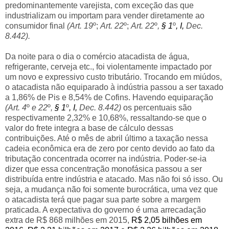
predominantemente varejista, com exceção das que
industrializam ou importam para vender diretamente ao
consumidor final
(Art. 19
º;
Art. 22
º;
Art. 22
º
,
§ 1
º
, I,
Dec.
8.442).
Da noite para o dia o comércio atacadista de água,
refrigerante, cerveja etc., foi violentamente impactado por
um novo e expressivo custo tributário. Trocando em miúdos,
o atacadista não equiparado à indústria passou a ser taxado
a 1,86% de Pis e 8,54% de Cofins. Havendo equiparação
(Art. 4
º
e 22
º
,
§ 1
º
, I,
Dec. 8.442)
os percentuais são
respectivamente 2,32% e 10,68%, ressaltando-se que o
valor do frete integra a base de cálculo dessas
contribuições. Até o mês de abril último a taxação nessa
cadeia econômica era de zero por cento devido ao fato da
tributação concentrada ocorrer na indústria. Poder-se-ia
dizer que essa concentração monofásica passou a ser
distribuída entre indústria e atacado. Mas não foi só isso. Ou
seja, a mudança não foi somente burocrática, uma vez que
o atacadista terá que pagar sua parte sobre a margem
praticada. A expectativa do governo é uma arrecadação
extra de R$ 868 milhões em 2015,
R$ 2,05 bilhões em