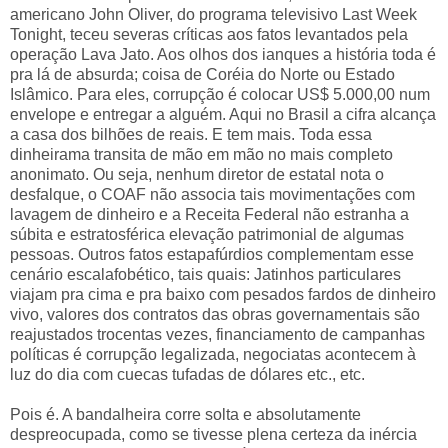
americano John Oliver, do programa televisivo Last Week
Tonight, teceu severas críticas aos fatos levantados pela
operação Lava Jato. Aos olhos dos ianques a história toda é
pra lá de absurda; coisa de Coréia do Norte ou Estado
Islâmico. Para eles, corrupção é colocar US$ 5.000,00 num
envelope e entregar a alguém. Aqui no Brasil a cifra alcança
a casa dos bilhões de reais. E tem mais. Toda essa
dinheirama transita de mão em mão no mais completo
anonimato. Ou seja, nenhum diretor de estatal nota o
desfalque, o COAF não associa tais movimentações com
lavagem de dinheiro e a Receita Federal não estranha a
súbita e estratosférica elevação patrimonial de algumas
pessoas. Outros fatos estapafúrdios complementam esse
cenário escalafobético, tais quais: Jatinhos particulares
viajam pra cima e pra baixo com pesados fardos de dinheiro
vivo, valores dos contratos das obras governamentais são
reajustados trocentas vezes, financiamento de campanhas
políticas é corrupção legalizada, negociatas acontecem à
luz do dia com cuecas tufadas de dólares etc., etc.
Pois é. A bandalheira corre solta e absolutamente
despreocupada, como se tivesse plena certeza da inércia