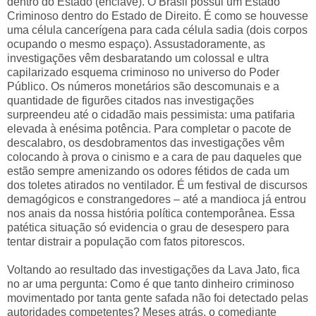
dentro do Estado (enclave). O Brasil possui um Estado
Criminoso dentro do Estado de Direito. É como se houvesse
uma célula cancerígena para cada célula sadia (dois corpos
ocupando o mesmo espaço). Assustadoramente, as
investigações vêm desbaratando um colossal e ultra
capilarizado esquema criminoso no universo do Poder
Público. Os números monetários são descomunais e a
quantidade de figurões citados nas investigações
surpreendeu até o cidadão mais pessimista: uma patifaria
elevada à enésima potência. Para completar o pacote de
descalabro, os desdobramentos das investigações vêm
colocando à prova o cinismo e a cara de pau daqueles que
estão sempre amenizando os odores fétidos de cada um
dos toletes atirados no ventilador. É um festival de discursos
demagógicos e constrangedores – até a mandioca já entrou
nos anais da nossa história política contemporânea. Essa
patética situação só evidencia o grau de desespero para
tentar distrair a população com fatos pitorescos.
Voltando ao resultado das investigações da Lava Jato, fica
no ar uma pergunta: Como é que tanto dinheiro criminoso
movimentado por tanta gente safada não foi detectado pelas
autoridades competentes? Meses atrás, o comediante