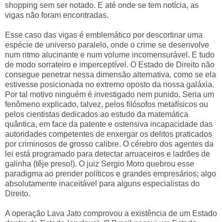
shopping sem ser notado. E até onde se tem notícia, as
vigas não foram encontradas.
Esse caso das vigas é emblemático por descortinar uma
espécie de universo paralelo, onde o crime se desenvolve
num ritmo alucinante e num volume incomensurável. E tudo
de modo sorrateiro e imperceptível. O Estado de Direito não
consegue penetrar nessa dimensão alternativa, como se ela
estivesse posicionada no extremo oposto da nossa galáxia.
Por tal motivo ninguém é investigado nem punido. Seria um
fenômeno explicado, talvez, pelos filósofos metafísicos ou
pelos cientistas dedicados ao estudo da matemática
quântica, em face da patente e ostensiva incapacidade das
autoridades competentes de enxergar os delitos praticados
por criminosos de grosso calibre. O cérebro dos agentes da
lei está programado para detectar arruaceiros e ladrões de
galinha (têje preso!). O juiz Sergio Moro quebrou esse
paradigma ao prender políticos e grandes empresários; algo
absolutamente inaceitável para alguns especialistas do
Direito.
A operação Lava Jato comprovou a existência de um Estado