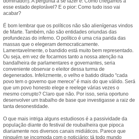
dominado!!). A pergunta a se fazer é: Como chegamos a
esse estado deplorável? E o pior: Como tudo isso vai
acabar?
É bom lembrar que os políticos não são alienígenas vindos
de Marte. Também, não são entidades oriundas das
profundezas do inferno. O político é uma cria parida das
massas que o elegeram democraticamente.
Lamentavelmente, o bandido está muito bem representado.
Ou seja, em vez de focarmos tanto a nossa atenção na
bandalheira de parlamentares e governantes, seria
conveniente observar o eleitor dessa turma de
degenerados. Infelizmente, o velho e batido ditado “cada
povo tem o governo que merece” é mais do que válido. Será
que um povo honesto elege e reelege várias vezes o
mesmo corrupto? Claro que não. Por isso, seria oportuno
desenvolver um trabalho de base que investigasse a raiz de
tanta desonestidade.
O que mais intriga alguns estudiosos é a passividade da
população diante do festival de roubalheira que pipoca
diariamente nos diversos canais midiáticos. Parece que
ninguém se incomoda com o noticiário; tá todo mundo