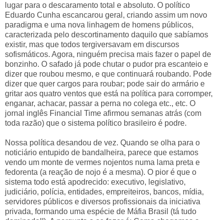
lugar para o descaramento total e absoluto. O político
Eduardo Cunha escancarou geral, criando assim um novo
paradigma e uma nova linhagem de homens públicos,
caracterizada pelo descortinamento daquilo que sabíamos
existir, mas que todos tergiversavam em discursos
sofismáticos. Agora, ninguém precisa mais fazer o papel de
bonzinho. O safado já pode chutar o pudor pra escanteio e
dizer que roubou mesmo, e que continuará roubando. Pode
dizer que quer cargos para roubar; pode sair do armário e
gritar aos quatro ventos que está na política para corromper,
enganar, achacar, passar a perna no colega etc., etc. O
jornal inglês Financial Time afirmou semanas atrás (com
toda razão) que o sistema político brasileiro é podre.
Nossa política desandou de vez. Quando se olha para o
noticiário entupido de bandalheira, parece que estamos
vendo um monte de vermes nojentos numa lama preta e
fedorenta (a reação de nojo é a mesma). O pior é que o
sistema todo está apodrecido: executivo, legislativo,
judiciário, polícia, entidades, empreiteiros, bancos, mídia,
servidores públicos e diversos profissionais da iniciativa
privada, formando uma espécie de Máfia Brasil (tá tudo