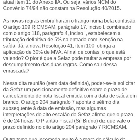
atual item 11 do Anexo IIA. Ou seja, vários NCM do
Convênio 74/94 não constam na Resolução 40/2015.
As novas regras embrulharam o frango numa bela confusão.
O artigo 109 RICMSAM, parágrafo 17, inciso I, combinado
com o artigo 118, parágrafo 4, inciso I, estabelecem a
tributação definitiva de 5% na entrada com isenção na
saída. Já, a nova Resolução 41, item 100, obriga a
aplicação de 30% de MVA. Afinal de contas, o que está
valendo? O pior é que a Sefaz pode multar a empresa por
descumprimento das duas regras. Como sair dessa
enrascada?
Nessa dita reunião (sem data definida), poder-se-ia solicitar
da Sefaz um posicionamento definitivo sobre o prazo de
cancelamento de nota fiscal emitida com a data de saída em
branco. O artigo 204 parágrafo 7 aponta o sétimo dia
subsequente à data de emissão, mas algumas
interpretações do alto escalão da Sefaz afirma que o prazo
é de 24 horas. O Plantão Fiscal (Sr. Bruno) diz que vale o
prazo definido no dito artigo 204 parágrafo 7 RICMSAM.
Outro tema que incomoda muito é a regra de cálculo da