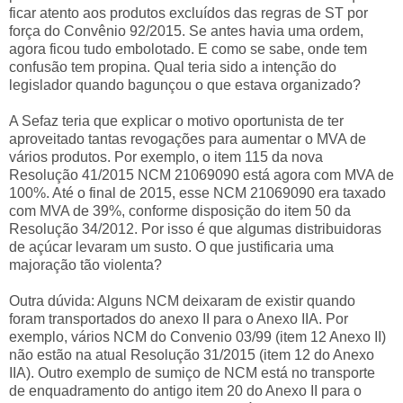
ficar atento aos produtos excluídos das regras de ST por
força do Convênio 92/2015. Se antes havia uma ordem,
agora ficou tudo embolotado. E como se sabe, onde tem
confusão tem propina. Qual teria sido a intenção do
legislador quando bagunçou o que estava organizado?
A Sefaz teria que explicar o motivo oportunista de ter
aproveitado tantas revogações para aumentar o MVA de
vários produtos. Por exemplo, o item 115 da nova
Resolução 41/2015 NCM 21069090 está agora com MVA de
100%. Até o final de 2015, esse NCM 21069090 era taxado
com MVA de 39%, conforme disposição do item 50 da
Resolução 34/2012. Por isso é que algumas distribuidoras
de açúcar levaram um susto. O que justificaria uma
majoração tão violenta?
Outra dúvida: Alguns NCM deixaram de existir quando
foram transportados do anexo II para o Anexo IIA. Por
exemplo, vários NCM do Convenio 03/99 (item 12 Anexo II)
não estão na atual Resolução 31/2015 (item 12 do Anexo
IIA). Outro exemplo de sumiço de NCM está no transporte
de enquadramento do antigo item 20 do Anexo II para o