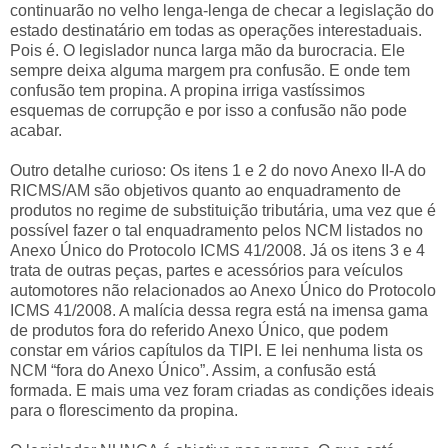
continuarão no velho lenga-lenga de checar a legislação do
estado destinatário em todas as operações interestaduais.
Pois é. O legislador nunca larga mão da burocracia. Ele
sempre deixa alguma margem pra confusão. E onde tem
confusão tem propina. A propina irriga vastíssimos
esquemas de corrupção e por isso a confusão não pode
acabar.
Outro detalhe curioso: Os itens 1 e 2 do novo Anexo II-A do
RICMS/AM são objetivos quanto ao enquadramento de
produtos no regime de substituição tributária, uma vez que é
possível fazer o tal enquadramento pelos NCM listados no
Anexo Único do Protocolo ICMS 41/2008. Já os itens 3 e 4
trata de outras peças, partes e acessórios para veículos
automotores não relacionados ao Anexo Único do Protocolo
ICMS 41/2008. A malícia dessa regra está na imensa gama
de produtos fora do referido Anexo Único, que podem
constar em vários capítulos da TIPI. E lei nenhuma lista os
NCM “fora do Anexo Único”. Assim, a confusão está
formada. E mais uma vez foram criadas as condições ideais
para o florescimento da propina.